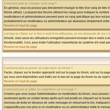
Comment puis-je changer mon rang ?
En général, vous ne pouvez pas directement changer le titre d'un rang (le titre d'
thème utilisé). La plupart des forums utilisent les rangs pour indiquer le nombre
modérateurs et administrateurs peuvent avoir un rang spécifique qui leur est pro
probablement un modérateur ou administrateur qui abaissera simplement votre
Revenir en haut de page
Lorsque je clique sur le lien e-mail d'un utilisateur, on me demande de me co
Désolé, mais seuls les utilisateurs enregistrés peuvent envoyer des e-mails à des
fonctionnalité). Ceci, pour éviter l'utilisation malveillante du système d'e-mail p
Revenir en haut de page
Comment puis-je poster un sujet dans un forum ?
Facile, cliquez sur le bouton approprié soit sur la page du forum, soit sur la pa
qui vous sont disponibles sont listés sur le bas de la page du forum ou du sujet (
Revenir en haut de page
Comment puis-je éditer ou supprimer un message ?
A moins que vous soyez l'administrateur ou modérateur du forum, vous pouvez
seulement après un certain temps après qu'il soit posté) en cliquant sur le bout
morceau de texte en dessous de votre message en retournant le lire, indiquant le
n'apparaîtra pas non plus si un modérateur ou un administrateur édite le message