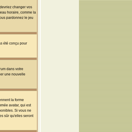
s devriez changer vos
useau horaire, comme la
 vous pardonnez le jeu
pas été conçu pour
orum dans votre
réer une nouvelle
ennent la forme
mmée avatar, qui est
ponibles. Si vous ne
s sûr qu'elles seront