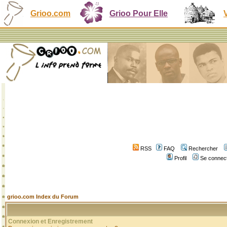
Grioo.com
Grioo Pour Elle
RSS
FAQ
Rechercher
Profil
Se connect
grioo.com Index du Forum
Connexion et Enregistrement