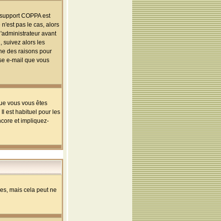
le support COPPA est
n'est pas le cas, alors
l'administrateur avant
 suivez alors les
une des raisons pour
sse e-mail que vous
que vous vous êtes
l est habituel pour les
ncore et impliquez-
s, mais cela peut ne