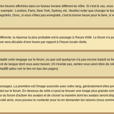
les heures affichées dans un fuseau horaire différent du vôtre. Si c'est le cas, vou
t, exemple : Londres, Paris, New York, Sydney, etc. Veuillez noter que changer le f
egistrés. Donc, si vous n'êtes pas enregistré, c'est la bonne heure pour le faire, si
différente, la réponse la plus probable est le passage à l'heure d'été. Le forum n'a 
eure sera décalée d'une heure par rapport à l'heure locale réelle.
nstallé votre langage sur le forum, ou que soit quelqu'un n'a pas encore traduit ce f
ack de langue dont vous avez besoin; s'il n'existe pas, sentez-vous alors libre de c
phpBB (allez voir le lien en bas des pages).
 messages. La première est l'image associée avec votre rang, généralement elles pr
atut sur le forum. En dessous de celle-ci peut se trouver une image plus grande no
 du forum d'activer les avatars et de choisir la manière dont les avatars seront dis
décidé ainsi, vous pouvez le contacter pour lui en demander les raisons (nous somme