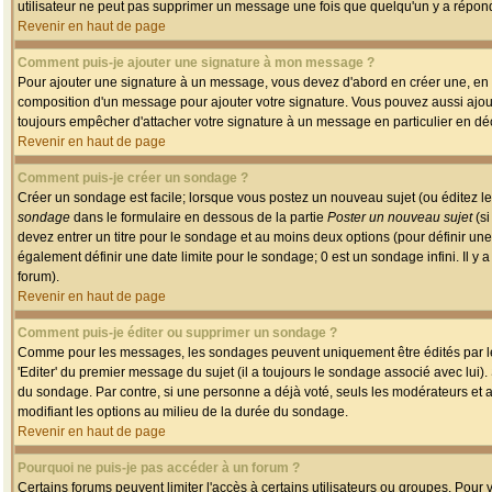
utilisateur ne peut pas supprimer un message une fois que quelqu'un y a répon
Revenir en haut de page
Comment puis-je ajouter une signature à mon message ?
Pour ajouter une signature à un message, vous devez d'abord en créer une, en a
composition d'un message pour ajouter votre signature. Vous pouvez aussi ajout
toujours empêcher d'attacher votre signature à un message en particulier en déc
Revenir en haut de page
Comment puis-je créer un sondage ?
Créer un sondage est facile; lorsque vous postez un nouveau sujet (ou éditez le
sondage
dans le formulaire en dessous de la partie
Poster un nouveau sujet
(si
devez entrer un titre pour le sondage et au moins deux options (pour définir u
également définir une date limite pour le sondage; 0 est un sondage infini. Il y a
forum).
Revenir en haut de page
Comment puis-je éditer ou supprimer un sondage ?
Comme pour les messages, les sondages peuvent uniquement être édités par le p
'Editer' du premier message du sujet (il a toujours le sondage associé avec lui)
du sondage. Par contre, si une personne a déjà voté, seuls les modérateurs et a
modifiant les options au milieu de la durée du sondage.
Revenir en haut de page
Pourquoi ne puis-je pas accéder à un forum ?
Certains forums peuvent limiter l'accès à certains utilisateurs ou groupes. Pour v