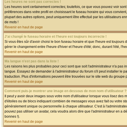
Les heures ne sont pas correctes !
Les heures sont certainement correctes; toutefois, ce que vous pouvez voir sont 
préférences dans votre profil en choisissant le fuseau horaire qui vous convien
plupart des autres options, peut uniquement être effectué par les utilisateurs enr
de mots !
Revenir en haut de page
J'ai changé le fuseau horaire et l'heure est toujours incorrecte !
Si vous êtes sûr d'avoir choisi le bon fuseau horaire et que l'heure est toujours 
gérer le changement entre l'heure d'hiver et l'heure d'été; donc, durant l'été, l'h
Revenir en haut de page
Ma langue n'est pas dans la liste !
Les raisons les plus probables pour ceci sont que soit l'administrateur n'a pas i
langue. Essayez de demander à l'administrateur du forum s'il peut installer le p
traduction. Plus d'informations peuvent être trouvées sur le site web du groupe 
Revenir en haut de page
Comment puis-je montrer une image en dessous de mon nom d'utilisateur ?
Il peut y avoir deux images sous votre nom d'utilisateur lorsque vous lisez des
d'étoiles ou de blocs indiquant combien de messages vous avez fait ou votre st
généralement unique ou personnelle à chaque utilisateur. C'est à l'administrateur
pouvez pas utiliser un avatar, cela voudra alors dire que l'administrateur en a 
bonnes !).
Revenir en haut de page