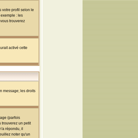
votre profil selon le
 exemple : les
; vous trouverez
rait activé cette
un message; les droits
age (parfois
trouverez un petit
'a répondu, il
euillez noter qu'un