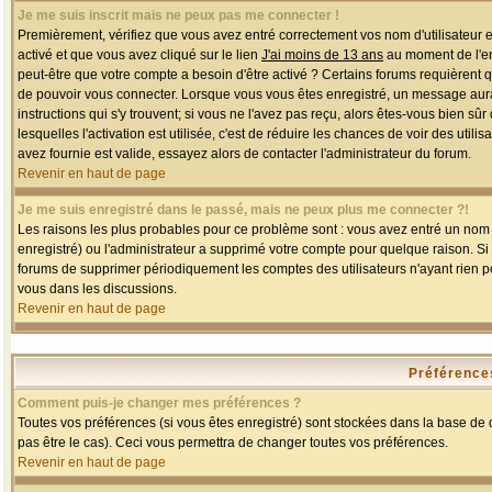
Je me suis inscrit mais ne peux pas me connecter !
Premièrement, vérifiez que vous avez entré correctement vos nom d'utilisateur et 
activé et que vous avez cliqué sur le lien
J'ai moins de 13 ans
au moment de l'enr
peut-être que votre compte a besoin d'être activé ? Certains forums requièrent 
de pouvoir vous connecter. Lorsque vous vous êtes enregistré, un message aurait
instructions qui s'y trouvent; si vous ne l'avez pas reçu, alors êtes-vous bien sû
lesquelles l'activation est utilisée, c'est de réduire les chances de voir des u
avez fournie est valide, essayez alors de contacter l'administrateur du forum.
Revenir en haut de page
Je me suis enregistré dans le passé, mais ne peux plus me connecter ?!
Les raisons les plus probables pour ce problème sont : vous avez entré un nom d'
enregistré) ou l'administrateur a supprimé votre compte pour quelque raison. Si v
forums de supprimer périodiquement les comptes des utilisateurs n'ayant rien po
vous dans les discussions.
Revenir en haut de page
Préférences
Comment puis-je changer mes préférences ?
Toutes vos préférences (si vous êtes enregistré) sont stockées dans la base de d
pas être le cas). Ceci vous permettra de changer toutes vos préférences.
Revenir en haut de page