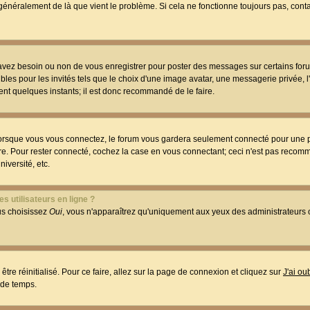
t généralement de là que vient le problème. Si cela ne fonctionne toujours pas, conta
 avez besoin ou non de vous enregistrer pour poster des messages sur certains foru
les pour les invités tels que le choix d'une image avatar, une messagerie privée, l
ment quelques instants; il est donc recommandé de le faire.
orsque vous vous connectez, le forum vous gardera seulement connecté pour une p
utre. Pour rester connecté, cochez la case en vous connectant; ceci n'est pas reco
iversité, etc.
s utilisateurs en ligne ?
ous choisissez
Oui
, vous n'apparaîtrez qu'uniquement aux yeux des administrateur
être réinitialisé. Pour ce faire, allez sur la page de connexion et cliquez sur
J'ai o
 de temps.