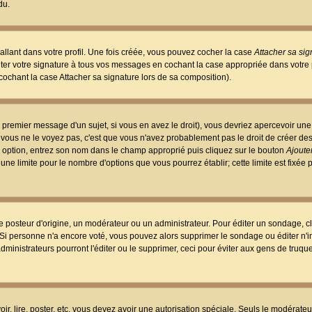
du.
llant dans votre profil. Une fois créée, vous pouvez cocher la case
Attacher sa sig
er votre signature à tous vos messages en cochant la case appropriée dans votre p
ochant la case Attacher sa signature lors de sa composition).
 premier message d'un sujet, si vous en avez le droit), vous devriez apercevoir une
 vous ne le voyez pas, c'est que vous n'avez probablement pas le droit de créer d
ne option, entrez son nom dans le champ approprié puis cliquez sur le bouton
Ajouter
 une limite pour le nombre d'options que vous pourrez établir; cette limite est fixée 
osteur d'origine, un modérateur ou un administrateur. Pour éditer un sondage, cl
. Si personne n'a encore voté, vous pouvez alors supprimer le sondage ou éditer n'
dministrateurs pourront l'éditer ou le supprimer, ceci pour éviter aux gens de truq
oir, lire, poster, etc. vous devez avoir une autorisation spéciale. Seuls le modérateu