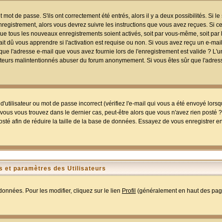
mot de passe. S'ils ont correctement été entrés, alors il y a deux possibilités. Si 
egistrement, alors vous devrez suivre les instructions que vous avez reçues. Si ce 
que tous les nouveaux enregistrements soient activés, soit par vous-même, soit par 
 dû vous apprendre si l'activation est requise ou non. Si vous avez reçu un e-mail,
r que l'adresse e-mail que vous avez fournie lors de l'enregistrement est valide ? L'
tilisateurs malintentionnés abuser du forum anonymement. Si vous êtes sûr que l'adre
utilisateur ou mot de passe incorrect (vérifiez l'e-mail qui vous a été envoyé lors
ous vous trouvez dans le dernier cas, peut-être alors que vous n'avez rien posté ? I
sté afin de réduire la taille de la base de données. Essayez de vous enregistrer e
 et paramètres des Utilisateurs
onnées. Pour les modifier, cliquez sur le lien
Profil
(généralement en haut des page