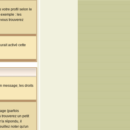
votre profil selon le
 exemple : les
; vous trouverez
rait activé cette
un message; les droits
age (parfois
trouverez un petit
'a répondu, il
euillez noter qu'un