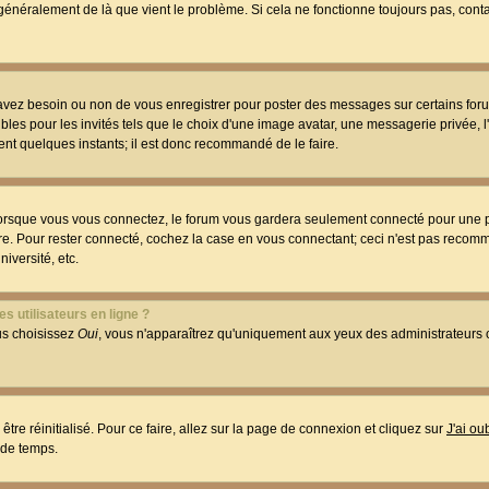
t généralement de là que vient le problème. Si cela ne fonctionne toujours pas, conta
 avez besoin ou non de vous enregistrer pour poster des messages sur certains foru
les pour les invités tels que le choix d'une image avatar, une messagerie privée, l
ment quelques instants; il est donc recommandé de le faire.
orsque vous vous connectez, le forum vous gardera seulement connecté pour une p
utre. Pour rester connecté, cochez la case en vous connectant; ceci n'est pas reco
iversité, etc.
s utilisateurs en ligne ?
ous choisissez
Oui
, vous n'apparaîtrez qu'uniquement aux yeux des administrateur
être réinitialisé. Pour ce faire, allez sur la page de connexion et cliquez sur
J'ai o
 de temps.