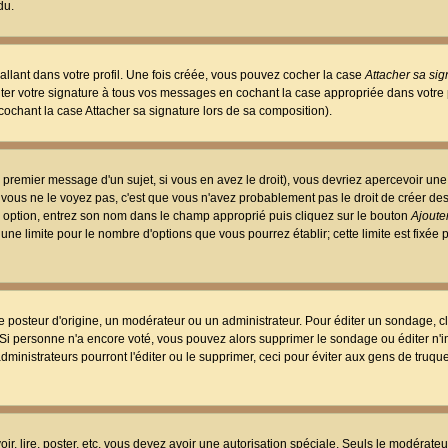
du.
llant dans votre profil. Une fois créée, vous pouvez cocher la case
Attacher sa sig
er votre signature à tous vos messages en cochant la case appropriée dans votre p
ochant la case Attacher sa signature lors de sa composition).
 premier message d'un sujet, si vous en avez le droit), vous devriez apercevoir une
 vous ne le voyez pas, c'est que vous n'avez probablement pas le droit de créer d
ne option, entrez son nom dans le champ approprié puis cliquez sur le bouton
Ajouter
 une limite pour le nombre d'options que vous pourrez établir; cette limite est fixée 
osteur d'origine, un modérateur ou un administrateur. Pour éditer un sondage, cl
. Si personne n'a encore voté, vous pouvez alors supprimer le sondage ou éditer n'
dministrateurs pourront l'éditer ou le supprimer, ceci pour éviter aux gens de truq
oir, lire, poster, etc. vous devez avoir une autorisation spéciale. Seuls le modérateu