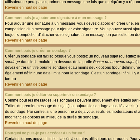
utilisateur ne peut pas supprimer un message une fois que quelqu'un y a répon
Revenir en haut de page
Comment puis-je ajouter une signature à mon message ?
Pour ajouter une signature à un message, vous devez d'abord en créer une, en a
composition d'un message pour ajouter votre signature. Vous pouvez aussi ajout
toujours empêcher d'attacher votre signature à un message en particulier en déc
Revenir en haut de page
Comment puis-je créer un sondage ?
Créer un sondage est facile; lorsque vous postez un nouveau sujet (ou éditez le
sondage
dans le formulaire en dessous de la partie
Poster un nouveau sujet
(si
devez entrer un titre pour le sondage et au moins deux options (pour définir u
également définir une date limite pour le sondage; 0 est un sondage infini. Il y a
forum).
Revenir en haut de page
Comment puis-je éditer ou supprimer un sondage ?
Comme pour les messages, les sondages peuvent uniquement être édités par le p
'Editer' du premier message du sujet (il a toujours le sondage associé avec lui)
du sondage. Par contre, si une personne a déjà voté, seuls les modérateurs et a
modifiant les options au milieu de la durée du sondage.
Revenir en haut de page
Pourquoi ne puis-je pas accéder à un forum ?
Certains forums peuvent limiter l'accès à certains utilisateurs ou groupes. Pour v