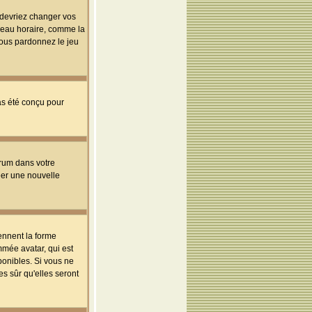
s devriez changer vos
useau horaire, comme la
 vous pardonnez le jeu
pas été conçu pour
orum dans votre
réer une nouvelle
ennent la forme
mmée avatar, qui est
ponibles. Si vous ne
s sûr qu'elles seront