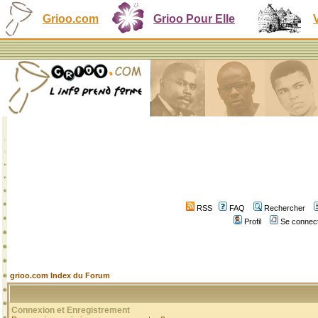
Grioo.com
Grioo Pour Elle
RSS
FAQ
Rechercher
Profil
Se connect
grioo.com Index du Forum
Connexion et Enregistrement