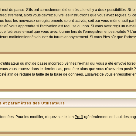
mot de passe. S'ils ont correctement été entrés, alors il y a deux possibilités. Si 
egistrement, alors vous devrez suivre les instructions que vous avez reçues. Si ce 
que tous les nouveaux enregistrements soient activés, soit par vous-même, soit par 
 dû vous apprendre si l'activation est requise ou non. Si vous avez reçu un e-mail,
r que l'adresse e-mail que vous avez fournie lors de l'enregistrement est valide ? L'
tilisateurs malintentionnés abuser du forum anonymement. Si vous êtes sûr que l'adre
utilisateur ou mot de passe incorrect (vérifiez l'e-mail qui vous a été envoyé lors
ous vous trouvez dans le dernier cas, peut-être alors que vous n'avez rien posté ? I
sté afin de réduire la taille de la base de données. Essayez de vous enregistrer e
 et paramètres des Utilisateurs
onnées. Pour les modifier, cliquez sur le lien
Profil
(généralement en haut des page