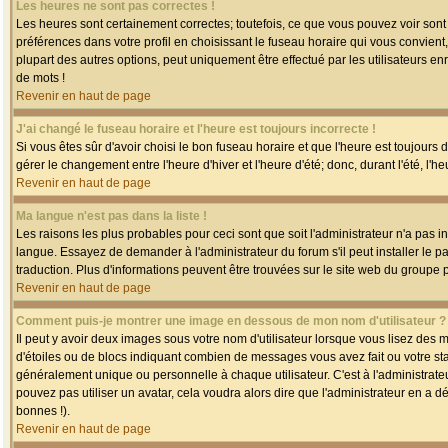
Les heures ne sont pas correctes !
Les heures sont certainement correctes; toutefois, ce que vous pouvez voir sont 
préférences dans votre profil en choisissant le fuseau horaire qui vous convien
plupart des autres options, peut uniquement être effectué par les utilisateurs enr
de mots !
Revenir en haut de page
J'ai changé le fuseau horaire et l'heure est toujours incorrecte !
Si vous êtes sûr d'avoir choisi le bon fuseau horaire et que l'heure est toujours 
gérer le changement entre l'heure d'hiver et l'heure d'été; donc, durant l'été, l'h
Revenir en haut de page
Ma langue n'est pas dans la liste !
Les raisons les plus probables pour ceci sont que soit l'administrateur n'a pas i
langue. Essayez de demander à l'administrateur du forum s'il peut installer le p
traduction. Plus d'informations peuvent être trouvées sur le site web du groupe 
Revenir en haut de page
Comment puis-je montrer une image en dessous de mon nom d'utilisateur ?
Il peut y avoir deux images sous votre nom d'utilisateur lorsque vous lisez des
d'étoiles ou de blocs indiquant combien de messages vous avez fait ou votre st
généralement unique ou personnelle à chaque utilisateur. C'est à l'administrateur
pouvez pas utiliser un avatar, cela voudra alors dire que l'administrateur en a 
bonnes !).
Revenir en haut de page