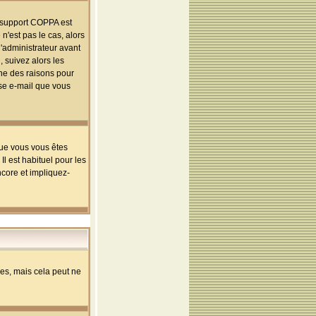
le support COPPA est
n'est pas le cas, alors
l'administrateur avant
 suivez alors les
une des raisons pour
sse e-mail que vous
que vous vous êtes
l est habituel pour les
ncore et impliquez-
s, mais cela peut ne