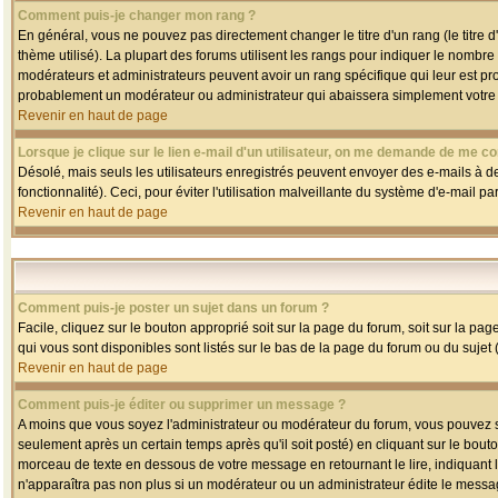
Comment puis-je changer mon rang ?
En général, vous ne pouvez pas directement changer le titre d'un rang (le titre d'
thème utilisé). La plupart des forums utilisent les rangs pour indiquer le nombre
modérateurs et administrateurs peuvent avoir un rang spécifique qui leur est pro
probablement un modérateur ou administrateur qui abaissera simplement votre
Revenir en haut de page
Lorsque je clique sur le lien e-mail d'un utilisateur, on me demande de me co
Désolé, mais seuls les utilisateurs enregistrés peuvent envoyer des e-mails à des
fonctionnalité). Ceci, pour éviter l'utilisation malveillante du système d'e-mail p
Revenir en haut de page
Comment puis-je poster un sujet dans un forum ?
Facile, cliquez sur le bouton approprié soit sur la page du forum, soit sur la pa
qui vous sont disponibles sont listés sur le bas de la page du forum ou du sujet (
Revenir en haut de page
Comment puis-je éditer ou supprimer un message ?
A moins que vous soyez l'administrateur ou modérateur du forum, vous pouvez
seulement après un certain temps après qu'il soit posté) en cliquant sur le bout
morceau de texte en dessous de votre message en retournant le lire, indiquant le
n'apparaîtra pas non plus si un modérateur ou un administrateur édite le message