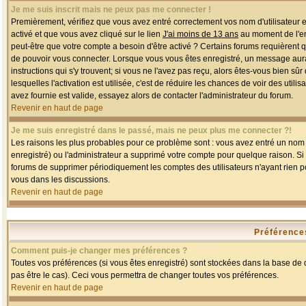
Je me suis inscrit mais ne peux pas me connecter !
Premièrement, vérifiez que vous avez entré correctement vos nom d'utilisateur et 
activé et que vous avez cliqué sur le lien
J'ai moins de 13 ans
au moment de l'enr
peut-être que votre compte a besoin d'être activé ? Certains forums requièrent 
de pouvoir vous connecter. Lorsque vous vous êtes enregistré, un message aurait
instructions qui s'y trouvent; si vous ne l'avez pas reçu, alors êtes-vous bien sû
lesquelles l'activation est utilisée, c'est de réduire les chances de voir des u
avez fournie est valide, essayez alors de contacter l'administrateur du forum.
Revenir en haut de page
Je me suis enregistré dans le passé, mais ne peux plus me connecter ?!
Les raisons les plus probables pour ce problème sont : vous avez entré un nom d'
enregistré) ou l'administrateur a supprimé votre compte pour quelque raison. Si v
forums de supprimer périodiquement les comptes des utilisateurs n'ayant rien po
vous dans les discussions.
Revenir en haut de page
Préférences
Comment puis-je changer mes préférences ?
Toutes vos préférences (si vous êtes enregistré) sont stockées dans la base de d
pas être le cas). Ceci vous permettra de changer toutes vos préférences.
Revenir en haut de page