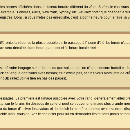
les heures affichées dans un fuseau horaire différent du vôtre. Si c'est le cas, vou
t, exemple : Londres, Paris, New York, Sydney, etc. Veuillez noter que changer le f
egistrés. Donc, si vous n'êtes pas enregistré, c'est la bonne heure pour le faire, si
différente, la réponse la plus probable est le passage à l'heure d'été. Le forum n'a 
eure sera décalée d'une heure par rapport à l'heure locale réelle.
nstallé votre langage sur le forum, ou que soit quelqu'un n'a pas encore traduit ce f
ack de langue dont vous avez besoin; s'il n'existe pas, sentez-vous alors libre de c
phpBB (allez voir le lien en bas des pages).
 messages. La première est l'image associée avec votre rang, généralement elles pr
atut sur le forum. En dessous de celle-ci peut se trouver une image plus grande no
 du forum d'activer les avatars et de choisir la manière dont les avatars seront dis
décidé ainsi, vous pouvez le contacter pour lui en demander les raisons (nous somme