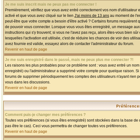
Je me suis inscrit mais ne peux pas me connecter !
Premièrement, vérifiez que vous avez entré correctement vos nom d'utilisateur et 
activé et que vous avez cliqué sur le lien
J'ai moins de 13 ans
au moment de l'enr
peut-être que votre compte a besoin d'être activé ? Certains forums requièrent 
de pouvoir vous connecter. Lorsque vous vous êtes enregistré, un message aurait
instructions qui s'y trouvent; si vous ne l'avez pas reçu, alors êtes-vous bien sû
lesquelles l'activation est utilisée, c'est de réduire les chances de voir des u
avez fournie est valide, essayez alors de contacter l'administrateur du forum.
Revenir en haut de page
Je me suis enregistré dans le passé, mais ne peux plus me connecter ?!
Les raisons les plus probables pour ce problème sont : vous avez entré un nom d'
enregistré) ou l'administrateur a supprimé votre compte pour quelque raison. Si v
forums de supprimer périodiquement les comptes des utilisateurs n'ayant rien po
vous dans les discussions.
Revenir en haut de page
Préférences
Comment puis-je changer mes préférences ?
Toutes vos préférences (si vous êtes enregistré) sont stockées dans la base de d
pas être le cas). Ceci vous permettra de changer toutes vos préférences.
Revenir en haut de page