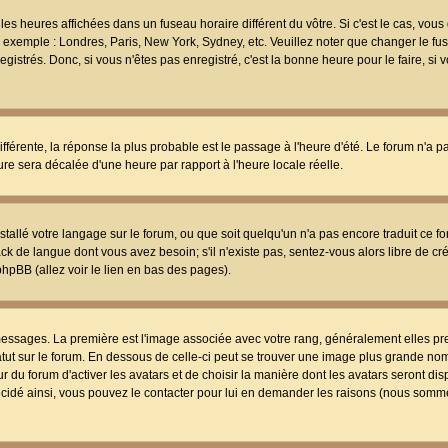
les heures affichées dans un fuseau horaire différent du vôtre. Si c'est le cas, vou
t, exemple : Londres, Paris, New York, Sydney, etc. Veuillez noter que changer le f
egistrés. Donc, si vous n'êtes pas enregistré, c'est la bonne heure pour le faire, si
différente, la réponse la plus probable est le passage à l'heure d'été. Le forum n'a 
eure sera décalée d'une heure par rapport à l'heure locale réelle.
nstallé votre langage sur le forum, ou que soit quelqu'un n'a pas encore traduit ce f
ack de langue dont vous avez besoin; s'il n'existe pas, sentez-vous alors libre de c
phpBB (allez voir le lien en bas des pages).
 messages. La première est l'image associée avec votre rang, généralement elles pr
atut sur le forum. En dessous de celle-ci peut se trouver une image plus grande no
 du forum d'activer les avatars et de choisir la manière dont les avatars seront dis
décidé ainsi, vous pouvez le contacter pour lui en demander les raisons (nous somme