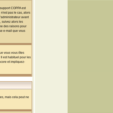
le support COPPA est
n'est pas le cas, alors
l'administrateur avant
 suivez alors les
une des raisons pour
sse e-mail que vous
que vous vous êtes
l est habituel pour les
ncore et impliquez-
s, mais cela peut ne