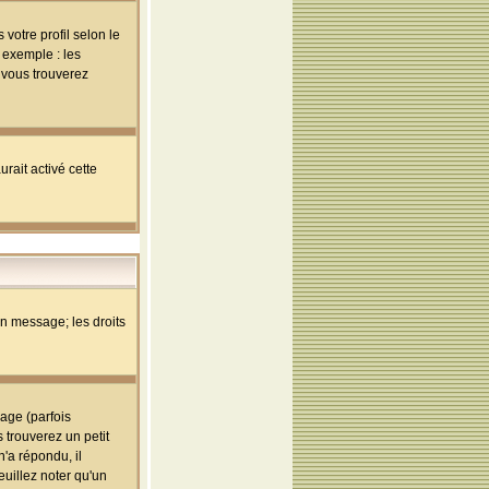
votre profil selon le
 exemple : les
; vous trouverez
rait activé cette
un message; les droits
age (parfois
trouverez un petit
'a répondu, il
euillez noter qu'un