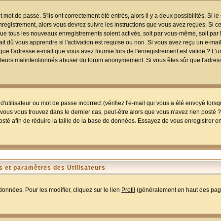
mot de passe. S'ils ont correctement été entrés, alors il y a deux possibilités. Si 
egistrement, alors vous devrez suivre les instructions que vous avez reçues. Si ce 
que tous les nouveaux enregistrements soient activés, soit par vous-même, soit par 
 dû vous apprendre si l'activation est requise ou non. Si vous avez reçu un e-mail,
r que l'adresse e-mail que vous avez fournie lors de l'enregistrement est valide ? L'
tilisateurs malintentionnés abuser du forum anonymement. Si vous êtes sûr que l'adre
utilisateur ou mot de passe incorrect (vérifiez l'e-mail qui vous a été envoyé lors
ous vous trouvez dans le dernier cas, peut-être alors que vous n'avez rien posté ? I
sté afin de réduire la taille de la base de données. Essayez de vous enregistrer e
 et paramètres des Utilisateurs
onnées. Pour les modifier, cliquez sur le lien
Profil
(généralement en haut des page