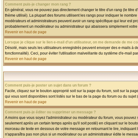
Comment puis-je changer mon rang ?
En général, vous ne pouvez pas directement changer le titre d'un rang (le titre d'
thème utilisé). La plupart des forums utilisent les rangs pour indiquer le nombre
modérateurs et administrateurs peuvent avoir un rang spécifique qui leur est pro
probablement un modérateur ou administrateur qui abaissera simplement votre
Revenir en haut de page
Lorsque je clique sur le lien e-mail d'un utilisateur, on me demande de me co
Désolé, mais seuls les utilisateurs enregistrés peuvent envoyer des e-mails à des
fonctionnalité). Ceci, pour éviter l'utilisation malveillante du système d'e-mail p
Revenir en haut de page
Comment puis-je poster un sujet dans un forum ?
Facile, cliquez sur le bouton approprié soit sur la page du forum, soit sur la pa
qui vous sont disponibles sont listés sur le bas de la page du forum ou du sujet (
Revenir en haut de page
Comment puis-je éditer ou supprimer un message ?
A moins que vous soyez l'administrateur ou modérateur du forum, vous pouvez
seulement après un certain temps après qu'il soit posté) en cliquant sur le bout
morceau de texte en dessous de votre message en retournant le lire, indiquant le
n'apparaîtra pas non plus si un modérateur ou un administrateur édite le message