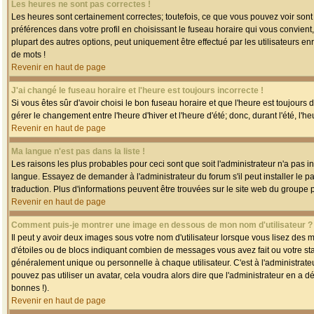
Les heures ne sont pas correctes !
Les heures sont certainement correctes; toutefois, ce que vous pouvez voir sont 
préférences dans votre profil en choisissant le fuseau horaire qui vous convien
plupart des autres options, peut uniquement être effectué par les utilisateurs enr
de mots !
Revenir en haut de page
J'ai changé le fuseau horaire et l'heure est toujours incorrecte !
Si vous êtes sûr d'avoir choisi le bon fuseau horaire et que l'heure est toujours 
gérer le changement entre l'heure d'hiver et l'heure d'été; donc, durant l'été, l'h
Revenir en haut de page
Ma langue n'est pas dans la liste !
Les raisons les plus probables pour ceci sont que soit l'administrateur n'a pas i
langue. Essayez de demander à l'administrateur du forum s'il peut installer le p
traduction. Plus d'informations peuvent être trouvées sur le site web du groupe 
Revenir en haut de page
Comment puis-je montrer une image en dessous de mon nom d'utilisateur ?
Il peut y avoir deux images sous votre nom d'utilisateur lorsque vous lisez des
d'étoiles ou de blocs indiquant combien de messages vous avez fait ou votre st
généralement unique ou personnelle à chaque utilisateur. C'est à l'administrateur
pouvez pas utiliser un avatar, cela voudra alors dire que l'administrateur en a 
bonnes !).
Revenir en haut de page