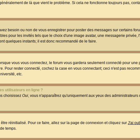
t généralement de là que vient le problème. Si cela ne fonctionne toujours pas, conta
 avez besoin ou non de vous enregistrer pour poster des messages sur certains foru
les pour les invités tels que le choix d'une image avatar, une messagerie privée, l
ment quelques instants; il est donc recommandé de le faire.
orsque vous vous connectez, le forum vous gardera seulement connecté pour une p
utre. Pour rester connecté, cochez la case en vous connectant; ceci n'est pas reco
iversité, etc.
s utilisateurs en ligne ?
ous choisissez
Oui
, vous n'apparaîtrez qu'uniquement aux yeux des administrateur
être réinitialisé. Pour ce faire, allez sur la page de connexion et cliquez sur
J'ai o
 de temps.