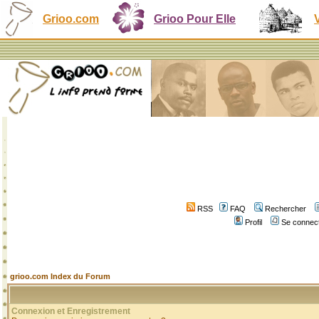
Grioo.com
Grioo Pour Elle
RSS
FAQ
Rechercher
Profil
Se connect
grioo.com Index du Forum
Connexion et Enregistrement