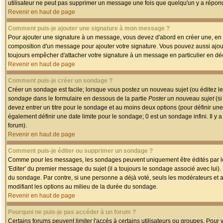
utilisateur ne peut pas supprimer un message une fois que quelqu'un y a répon
Revenir en haut de page
Comment puis-je ajouter une signature à mon message ?
Pour ajouter une signature à un message, vous devez d'abord en créer une, en a
composition d'un message pour ajouter votre signature. Vous pouvez aussi ajout
toujours empêcher d'attacher votre signature à un message en particulier en déc
Revenir en haut de page
Comment puis-je créer un sondage ?
Créer un sondage est facile; lorsque vous postez un nouveau sujet (ou éditez le
sondage
dans le formulaire en dessous de la partie
Poster un nouveau sujet
(si
devez entrer un titre pour le sondage et au moins deux options (pour définir u
également définir une date limite pour le sondage; 0 est un sondage infini. Il y a
forum).
Revenir en haut de page
Comment puis-je éditer ou supprimer un sondage ?
Comme pour les messages, les sondages peuvent uniquement être édités par le p
'Editer' du premier message du sujet (il a toujours le sondage associé avec lui)
du sondage. Par contre, si une personne a déjà voté, seuls les modérateurs et a
modifiant les options au milieu de la durée du sondage.
Revenir en haut de page
Pourquoi ne puis-je pas accéder à un forum ?
Certains forums peuvent limiter l'accès à certains utilisateurs ou groupes. Pour v