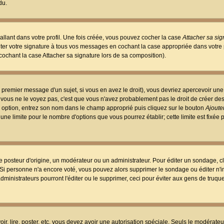
du.
llant dans votre profil. Une fois créée, vous pouvez cocher la case
Attacher sa sig
er votre signature à tous vos messages en cochant la case appropriée dans votre p
ochant la case Attacher sa signature lors de sa composition).
 premier message d'un sujet, si vous en avez le droit), vous devriez apercevoir une
 vous ne le voyez pas, c'est que vous n'avez probablement pas le droit de créer d
ne option, entrez son nom dans le champ approprié puis cliquez sur le bouton
Ajouter
 une limite pour le nombre d'options que vous pourrez établir; cette limite est fixée 
osteur d'origine, un modérateur ou un administrateur. Pour éditer un sondage, cl
. Si personne n'a encore voté, vous pouvez alors supprimer le sondage ou éditer n'
dministrateurs pourront l'éditer ou le supprimer, ceci pour éviter aux gens de truq
oir, lire, poster, etc. vous devez avoir une autorisation spéciale. Seuls le modérateu