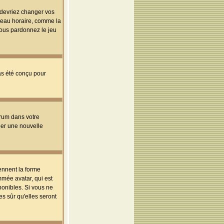
s devriez changer vos
useau horaire, comme la
 vous pardonnez le jeu
pas été conçu pour
orum dans votre
réer une nouvelle
ennent la forme
mmée avatar, qui est
ponibles. Si vous ne
s sûr qu'elles seront