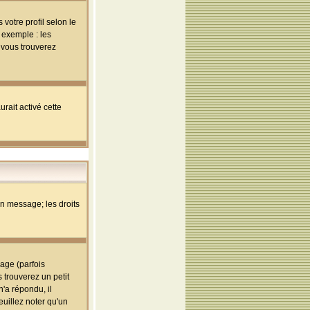
votre profil selon le
 exemple : les
; vous trouverez
rait activé cette
un message; les droits
age (parfois
trouverez un petit
'a répondu, il
euillez noter qu'un