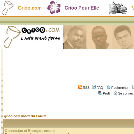
Grioo.com
Grioo Pour Elle
RSS
FAQ
Rechercher
Profil
Se connect
grioo.com Index du Forum
Connexion et Enregistrement