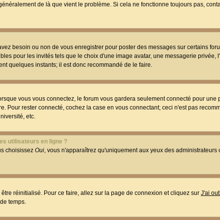
t généralement de là que vient le problème. Si cela ne fonctionne toujours pas, conta
 avez besoin ou non de vous enregistrer pour poster des messages sur certains foru
les pour les invités tels que le choix d'une image avatar, une messagerie privée, l
ment quelques instants; il est donc recommandé de le faire.
orsque vous vous connectez, le forum vous gardera seulement connecté pour une p
utre. Pour rester connecté, cochez la case en vous connectant; ceci n'est pas reco
iversité, etc.
s utilisateurs en ligne ?
ous choisissez
Oui
, vous n'apparaîtrez qu'uniquement aux yeux des administrateur
être réinitialisé. Pour ce faire, allez sur la page de connexion et cliquez sur
J'ai o
 de temps.