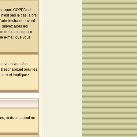
le support COPPA est
n'est pas le cas, alors
l'administrateur avant
 suivez alors les
une des raisons pour
sse e-mail que vous
que vous vous êtes
l est habituel pour les
ncore et impliquez-
s, mais cela peut ne