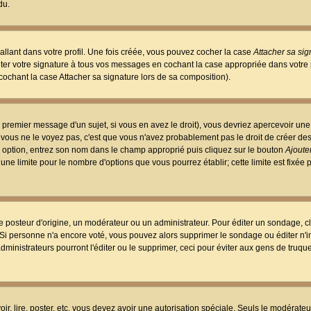
du.
llant dans votre profil. Une fois créée, vous pouvez cocher la case
Attacher sa sig
er votre signature à tous vos messages en cochant la case appropriée dans votre p
ochant la case Attacher sa signature lors de sa composition).
 premier message d'un sujet, si vous en avez le droit), vous devriez apercevoir une
 vous ne le voyez pas, c'est que vous n'avez probablement pas le droit de créer d
ne option, entrez son nom dans le champ approprié puis cliquez sur le bouton
Ajouter
 une limite pour le nombre d'options que vous pourrez établir; cette limite est fixée 
osteur d'origine, un modérateur ou un administrateur. Pour éditer un sondage, cl
. Si personne n'a encore voté, vous pouvez alors supprimer le sondage ou éditer n'
dministrateurs pourront l'éditer ou le supprimer, ceci pour éviter aux gens de truq
oir, lire, poster, etc. vous devez avoir une autorisation spéciale. Seuls le modérateu