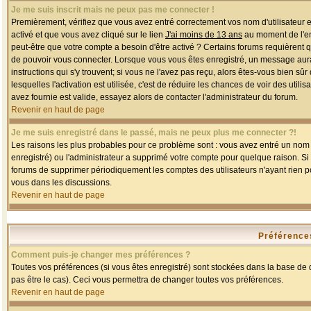
Je me suis inscrit mais ne peux pas me connecter !
Premièrement, vérifiez que vous avez entré correctement vos nom d'utilisateur et 
activé et que vous avez cliqué sur le lien
J'ai moins de 13 ans
au moment de l'enr
peut-être que votre compte a besoin d'être activé ? Certains forums requièrent 
de pouvoir vous connecter. Lorsque vous vous êtes enregistré, un message aurait
instructions qui s'y trouvent; si vous ne l'avez pas reçu, alors êtes-vous bien sû
lesquelles l'activation est utilisée, c'est de réduire les chances de voir des u
avez fournie est valide, essayez alors de contacter l'administrateur du forum.
Revenir en haut de page
Je me suis enregistré dans le passé, mais ne peux plus me connecter ?!
Les raisons les plus probables pour ce problème sont : vous avez entré un nom d'
enregistré) ou l'administrateur a supprimé votre compte pour quelque raison. Si v
forums de supprimer périodiquement les comptes des utilisateurs n'ayant rien po
vous dans les discussions.
Revenir en haut de page
Préférences
Comment puis-je changer mes préférences ?
Toutes vos préférences (si vous êtes enregistré) sont stockées dans la base de d
pas être le cas). Ceci vous permettra de changer toutes vos préférences.
Revenir en haut de page