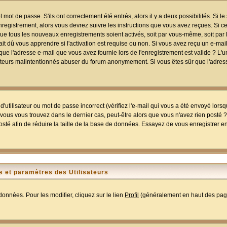
mot de passe. S'ils ont correctement été entrés, alors il y a deux possibilités. Si 
egistrement, alors vous devrez suivre les instructions que vous avez reçues. Si ce 
que tous les nouveaux enregistrements soient activés, soit par vous-même, soit par 
 dû vous apprendre si l'activation est requise ou non. Si vous avez reçu un e-mail,
r que l'adresse e-mail que vous avez fournie lors de l'enregistrement est valide ? L'
tilisateurs malintentionnés abuser du forum anonymement. Si vous êtes sûr que l'adre
utilisateur ou mot de passe incorrect (vérifiez l'e-mail qui vous a été envoyé lors
ous vous trouvez dans le dernier cas, peut-être alors que vous n'avez rien posté ? I
sté afin de réduire la taille de la base de données. Essayez de vous enregistrer e
 et paramètres des Utilisateurs
onnées. Pour les modifier, cliquez sur le lien
Profil
(généralement en haut des page