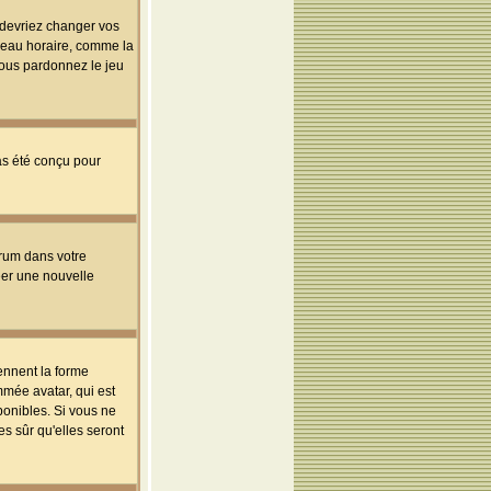
s devriez changer vos
useau horaire, comme la
 vous pardonnez le jeu
pas été conçu pour
orum dans votre
réer une nouvelle
ennent la forme
mmée avatar, qui est
ponibles. Si vous ne
s sûr qu'elles seront