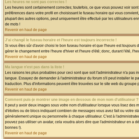
Les heures ne sont pas correctes !
Les heures sont certainement correctes; toutefois, ce que vous pouvez voir sont 
préférences dans votre profil en choisissant le fuseau horaire qui vous convien
plupart des autres options, peut uniquement être effectué par les utilisateurs enr
de mots !
Revenir en haut de page
J'ai changé le fuseau horaire et l'heure est toujours incorrecte !
Si vous êtes sûr d'avoir choisi le bon fuseau horaire et que l'heure est toujours 
gérer le changement entre l'heure d'hiver et l'heure d'été; donc, durant l'été, l'h
Revenir en haut de page
Ma langue n'est pas dans la liste !
Les raisons les plus probables pour ceci sont que soit l'administrateur n'a pas i
langue. Essayez de demander à l'administrateur du forum s'il peut installer le p
traduction. Plus d'informations peuvent être trouvées sur le site web du groupe 
Revenir en haut de page
Comment puis-je montrer une image en dessous de mon nom d'utilisateur ?
Il peut y avoir deux images sous votre nom d'utilisateur lorsque vous lisez des
d'étoiles ou de blocs indiquant combien de messages vous avez fait ou votre st
généralement unique ou personnelle à chaque utilisateur. C'est à l'administrateur
pouvez pas utiliser un avatar, cela voudra alors dire que l'administrateur en a 
bonnes !).
Revenir en haut de page