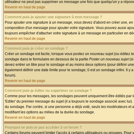
utilisateur ne peut pas supprimer un message une fois que quelqu'un y a répon
Revenir en haut de page
Comment puis-je ajouter une signature à mon message ?
Pour ajouter une signature à un message, vous devez d'abord en créer une, en a
composition d'un message pour ajouter votre signature. Vous pouvez aussi ajout
toujours empêcher d'attacher votre signature à un message en particulier en déc
Revenir en haut de page
Comment puis-je créer un sondage ?
Créer un sondage est facile; lorsque vous postez un nouveau sujet (ou éditez le
sondage
dans le formulaire en dessous de la partie
Poster un nouveau sujet
(si
devez entrer un titre pour le sondage et au moins deux options (pour définir u
également définir une date limite pour le sondage; 0 est un sondage infini. Il y a
forum).
Revenir en haut de page
Comment puis-je éditer ou supprimer un sondage ?
Comme pour les messages, les sondages peuvent uniquement être édités par le p
'Editer' du premier message du sujet (il a toujours le sondage associé avec lui)
du sondage. Par contre, si une personne a déjà voté, seuls les modérateurs et a
modifiant les options au milieu de la durée du sondage.
Revenir en haut de page
Pourquoi ne puis-je pas accéder à un forum ?
Certains forums peuvent limiter l'accès à certains utilisateurs ou groupes. Pour v