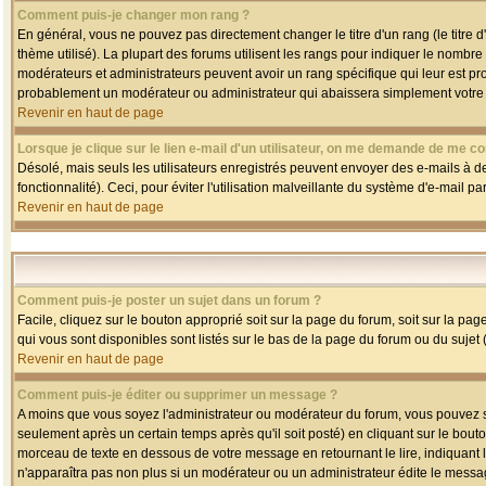
Comment puis-je changer mon rang ?
En général, vous ne pouvez pas directement changer le titre d'un rang (le titre d'
thème utilisé). La plupart des forums utilisent les rangs pour indiquer le nombre
modérateurs et administrateurs peuvent avoir un rang spécifique qui leur est pro
probablement un modérateur ou administrateur qui abaissera simplement votre
Revenir en haut de page
Lorsque je clique sur le lien e-mail d'un utilisateur, on me demande de me co
Désolé, mais seuls les utilisateurs enregistrés peuvent envoyer des e-mails à des
fonctionnalité). Ceci, pour éviter l'utilisation malveillante du système d'e-mail p
Revenir en haut de page
Comment puis-je poster un sujet dans un forum ?
Facile, cliquez sur le bouton approprié soit sur la page du forum, soit sur la pa
qui vous sont disponibles sont listés sur le bas de la page du forum ou du sujet (
Revenir en haut de page
Comment puis-je éditer ou supprimer un message ?
A moins que vous soyez l'administrateur ou modérateur du forum, vous pouvez
seulement après un certain temps après qu'il soit posté) en cliquant sur le bout
morceau de texte en dessous de votre message en retournant le lire, indiquant le
n'apparaîtra pas non plus si un modérateur ou un administrateur édite le message