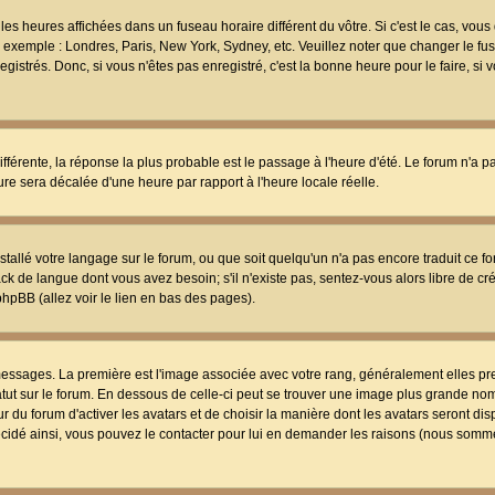
les heures affichées dans un fuseau horaire différent du vôtre. Si c'est le cas, vou
t, exemple : Londres, Paris, New York, Sydney, etc. Veuillez noter que changer le f
egistrés. Donc, si vous n'êtes pas enregistré, c'est la bonne heure pour le faire, si
différente, la réponse la plus probable est le passage à l'heure d'été. Le forum n'a 
eure sera décalée d'une heure par rapport à l'heure locale réelle.
nstallé votre langage sur le forum, ou que soit quelqu'un n'a pas encore traduit ce f
ack de langue dont vous avez besoin; s'il n'existe pas, sentez-vous alors libre de c
phpBB (allez voir le lien en bas des pages).
 messages. La première est l'image associée avec votre rang, généralement elles pr
atut sur le forum. En dessous de celle-ci peut se trouver une image plus grande no
 du forum d'activer les avatars et de choisir la manière dont les avatars seront dis
décidé ainsi, vous pouvez le contacter pour lui en demander les raisons (nous somme