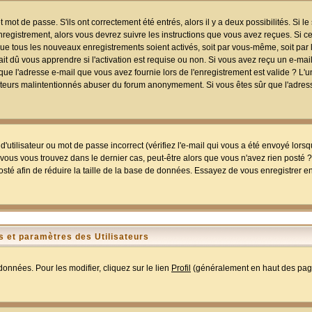
mot de passe. S'ils ont correctement été entrés, alors il y a deux possibilités. Si 
egistrement, alors vous devrez suivre les instructions que vous avez reçues. Si ce 
que tous les nouveaux enregistrements soient activés, soit par vous-même, soit par 
 dû vous apprendre si l'activation est requise ou non. Si vous avez reçu un e-mail,
r que l'adresse e-mail que vous avez fournie lors de l'enregistrement est valide ? L'
tilisateurs malintentionnés abuser du forum anonymement. Si vous êtes sûr que l'adre
utilisateur ou mot de passe incorrect (vérifiez l'e-mail qui vous a été envoyé lors
ous vous trouvez dans le dernier cas, peut-être alors que vous n'avez rien posté ? I
sté afin de réduire la taille de la base de données. Essayez de vous enregistrer e
 et paramètres des Utilisateurs
onnées. Pour les modifier, cliquez sur le lien
Profil
(généralement en haut des page