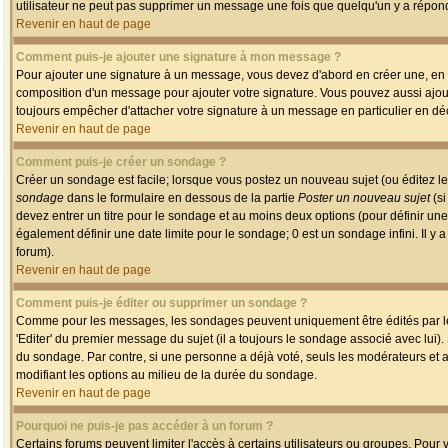
utilisateur ne peut pas supprimer un message une fois que quelqu'un y a répon
Revenir en haut de page
Comment puis-je ajouter une signature à mon message ?
Pour ajouter une signature à un message, vous devez d'abord en créer une, en a
composition d'un message pour ajouter votre signature. Vous pouvez aussi ajout
toujours empêcher d'attacher votre signature à un message en particulier en déc
Revenir en haut de page
Comment puis-je créer un sondage ?
Créer un sondage est facile; lorsque vous postez un nouveau sujet (ou éditez le
sondage
dans le formulaire en dessous de la partie
Poster un nouveau sujet
(si
devez entrer un titre pour le sondage et au moins deux options (pour définir u
également définir une date limite pour le sondage; 0 est un sondage infini. Il y a
forum).
Revenir en haut de page
Comment puis-je éditer ou supprimer un sondage ?
Comme pour les messages, les sondages peuvent uniquement être édités par le p
'Editer' du premier message du sujet (il a toujours le sondage associé avec lui)
du sondage. Par contre, si une personne a déjà voté, seuls les modérateurs et a
modifiant les options au milieu de la durée du sondage.
Revenir en haut de page
Pourquoi ne puis-je pas accéder à un forum ?
Certains forums peuvent limiter l'accès à certains utilisateurs ou groupes. Pour v