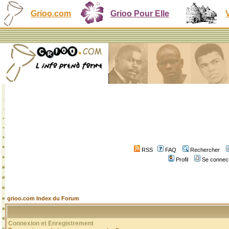
Grioo.com
Grioo Pour Elle
RSS
FAQ
Rechercher
Profil
Se connect
grioo.com Index du Forum
Connexion et Enregistrement