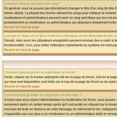
Comment puis-je changer mon rang ?
En général, vous ne pouvez pas directement changer le titre d'un rang (le titre d'
thème utilisé). La plupart des forums utilisent les rangs pour indiquer le nombre
modérateurs et administrateurs peuvent avoir un rang spécifique qui leur est pro
probablement un modérateur ou administrateur qui abaissera simplement votre
Revenir en haut de page
Lorsque je clique sur le lien e-mail d'un utilisateur, on me demande de me co
Désolé, mais seuls les utilisateurs enregistrés peuvent envoyer des e-mails à des
fonctionnalité). Ceci, pour éviter l'utilisation malveillante du système d'e-mail p
Revenir en haut de page
Comment puis-je poster un sujet dans un forum ?
Facile, cliquez sur le bouton approprié soit sur la page du forum, soit sur la pa
qui vous sont disponibles sont listés sur le bas de la page du forum ou du sujet (
Revenir en haut de page
Comment puis-je éditer ou supprimer un message ?
A moins que vous soyez l'administrateur ou modérateur du forum, vous pouvez
seulement après un certain temps après qu'il soit posté) en cliquant sur le bout
morceau de texte en dessous de votre message en retournant le lire, indiquant le
n'apparaîtra pas non plus si un modérateur ou un administrateur édite le message