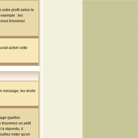
votre profil selon le
 exemple : les
; vous trouverez
rait activé cette
un message; les droits
age (parfois
trouverez un petit
'a répondu, il
euillez noter qu'un