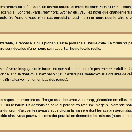
les heures affichées dans un fuseau horaire différent du vôtre. Si c'est le cas, vou
t, exemple : Londres, Paris, New York, Sydney, etc. Veuillez noter que changer le f
egistrés. Donc, si vous n'êtes pas enregistré, c'est la bonne heure pour le faire, si
différente, la réponse la plus probable est le passage à l'heure d'été. Le forum n'a 
eure sera décalée d'une heure par rapport à l'heure locale réelle.
nstallé votre langage sur le forum, ou que soit quelqu'un n'a pas encore traduit ce f
ack de langue dont vous avez besoin; s'il n'existe pas, sentez-vous alors libre de c
phpBB (allez voir le lien en bas des pages).
 messages. La première est l'image associée avec votre rang, généralement elles pr
atut sur le forum. En dessous de celle-ci peut se trouver une image plus grande no
 du forum d'activer les avatars et de choisir la manière dont les avatars seront dis
décidé ainsi, vous pouvez le contacter pour lui en demander les raisons (nous somme