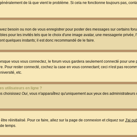
t généralement de là que vient le problème. Si cela ne fonctionne toujours pas, conta
 avez besoin ou non de vous enregistrer pour poster des messages sur certains foru
les pour les invités tels que le choix d'une image avatar, une messagerie privée, l
ment quelques instants; il est donc recommandé de le faire.
orsque vous vous connectez, le forum vous gardera seulement connecté pour une p
utre. Pour rester connecté, cochez la case en vous connectant; ceci n'est pas reco
iversité, etc.
s utilisateurs en ligne ?
ous choisissez
Oui
, vous n'apparaîtrez qu'uniquement aux yeux des administrateur
être réinitialisé. Pour ce faire, allez sur la page de connexion et cliquez sur
J'ai o
 de temps.