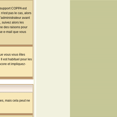
le support COPPA est
n'est pas le cas, alors
l'administrateur avant
 suivez alors les
une des raisons pour
sse e-mail que vous
que vous vous êtes
l est habituel pour les
ncore et impliquez-
s, mais cela peut ne