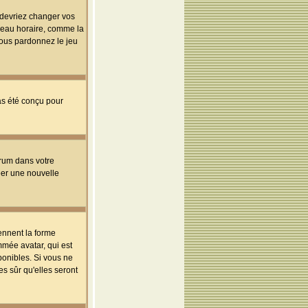
s devriez changer vos
useau horaire, comme la
 vous pardonnez le jeu
pas été conçu pour
orum dans votre
réer une nouvelle
ennent la forme
mmée avatar, qui est
ponibles. Si vous ne
s sûr qu'elles seront