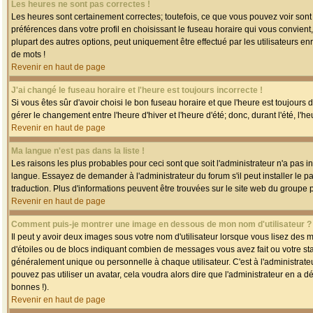
Les heures ne sont pas correctes !
Les heures sont certainement correctes; toutefois, ce que vous pouvez voir sont 
préférences dans votre profil en choisissant le fuseau horaire qui vous convien
plupart des autres options, peut uniquement être effectué par les utilisateurs enr
de mots !
Revenir en haut de page
J'ai changé le fuseau horaire et l'heure est toujours incorrecte !
Si vous êtes sûr d'avoir choisi le bon fuseau horaire et que l'heure est toujours 
gérer le changement entre l'heure d'hiver et l'heure d'été; donc, durant l'été, l'h
Revenir en haut de page
Ma langue n'est pas dans la liste !
Les raisons les plus probables pour ceci sont que soit l'administrateur n'a pas i
langue. Essayez de demander à l'administrateur du forum s'il peut installer le p
traduction. Plus d'informations peuvent être trouvées sur le site web du groupe 
Revenir en haut de page
Comment puis-je montrer une image en dessous de mon nom d'utilisateur ?
Il peut y avoir deux images sous votre nom d'utilisateur lorsque vous lisez des
d'étoiles ou de blocs indiquant combien de messages vous avez fait ou votre st
généralement unique ou personnelle à chaque utilisateur. C'est à l'administrateur
pouvez pas utiliser un avatar, cela voudra alors dire que l'administrateur en a 
bonnes !).
Revenir en haut de page