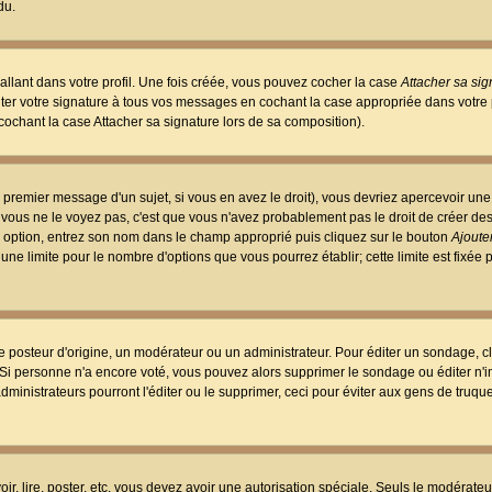
du.
llant dans votre profil. Une fois créée, vous pouvez cocher la case
Attacher sa sig
er votre signature à tous vos messages en cochant la case appropriée dans votre p
ochant la case Attacher sa signature lors de sa composition).
 premier message d'un sujet, si vous en avez le droit), vous devriez apercevoir une
 vous ne le voyez pas, c'est que vous n'avez probablement pas le droit de créer d
ne option, entrez son nom dans le champ approprié puis cliquez sur le bouton
Ajouter
 une limite pour le nombre d'options que vous pourrez établir; cette limite est fixée 
osteur d'origine, un modérateur ou un administrateur. Pour éditer un sondage, cl
. Si personne n'a encore voté, vous pouvez alors supprimer le sondage ou éditer n'
dministrateurs pourront l'éditer ou le supprimer, ceci pour éviter aux gens de truq
oir, lire, poster, etc. vous devez avoir une autorisation spéciale. Seuls le modérateu