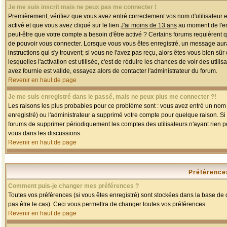
Je me suis inscrit mais ne peux pas me connecter !
Premièrement, vérifiez que vous avez entré correctement vos nom d'utilisateur et 
activé et que vous avez cliqué sur le lien
J'ai moins de 13 ans
au moment de l'enr
peut-être que votre compte a besoin d'être activé ? Certains forums requièrent 
de pouvoir vous connecter. Lorsque vous vous êtes enregistré, un message aurait
instructions qui s'y trouvent; si vous ne l'avez pas reçu, alors êtes-vous bien sû
lesquelles l'activation est utilisée, c'est de réduire les chances de voir des u
avez fournie est valide, essayez alors de contacter l'administrateur du forum.
Revenir en haut de page
Je me suis enregistré dans le passé, mais ne peux plus me connecter ?!
Les raisons les plus probables pour ce problème sont : vous avez entré un nom d'
enregistré) ou l'administrateur a supprimé votre compte pour quelque raison. Si v
forums de supprimer périodiquement les comptes des utilisateurs n'ayant rien po
vous dans les discussions.
Revenir en haut de page
Préférences
Comment puis-je changer mes préférences ?
Toutes vos préférences (si vous êtes enregistré) sont stockées dans la base de d
pas être le cas). Ceci vous permettra de changer toutes vos préférences.
Revenir en haut de page