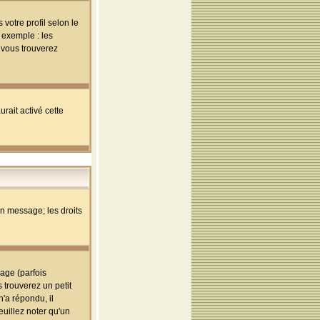
votre profil selon le
 exemple : les
; vous trouverez
rait activé cette
un message; les droits
age (parfois
trouverez un petit
'a répondu, il
euillez noter qu'un