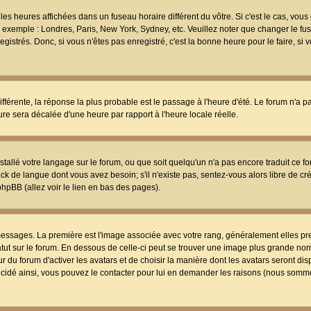
les heures affichées dans un fuseau horaire différent du vôtre. Si c'est le cas, vou
t, exemple : Londres, Paris, New York, Sydney, etc. Veuillez noter que changer le f
egistrés. Donc, si vous n'êtes pas enregistré, c'est la bonne heure pour le faire, si
différente, la réponse la plus probable est le passage à l'heure d'été. Le forum n'a 
eure sera décalée d'une heure par rapport à l'heure locale réelle.
nstallé votre langage sur le forum, ou que soit quelqu'un n'a pas encore traduit ce f
ack de langue dont vous avez besoin; s'il n'existe pas, sentez-vous alors libre de c
phpBB (allez voir le lien en bas des pages).
 messages. La première est l'image associée avec votre rang, généralement elles pr
atut sur le forum. En dessous de celle-ci peut se trouver une image plus grande no
 du forum d'activer les avatars et de choisir la manière dont les avatars seront dis
décidé ainsi, vous pouvez le contacter pour lui en demander les raisons (nous somme