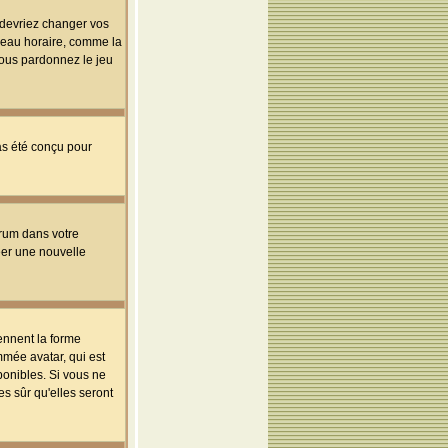
s devriez changer vos
useau horaire, comme la
 vous pardonnez le jeu
pas été conçu pour
orum dans votre
réer une nouvelle
ennent la forme
mmée avatar, qui est
ponibles. Si vous ne
s sûr qu'elles seront