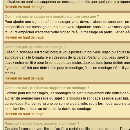
utilisateur ne peut pas supprimer un message une fois que quelqu'un y a répon
Revenir en haut de page
Comment puis-je ajouter une signature à mon message ?
Pour ajouter une signature à un message, vous devez d'abord en créer une, en a
composition d'un message pour ajouter votre signature. Vous pouvez aussi ajout
toujours empêcher d'attacher votre signature à un message en particulier en déc
Revenir en haut de page
Comment puis-je créer un sondage ?
Créer un sondage est facile; lorsque vous postez un nouveau sujet (ou éditez le
sondage
dans le formulaire en dessous de la partie
Poster un nouveau sujet
(si
devez entrer un titre pour le sondage et au moins deux options (pour définir u
également définir une date limite pour le sondage; 0 est un sondage infini. Il y a
forum).
Revenir en haut de page
Comment puis-je éditer ou supprimer un sondage ?
Comme pour les messages, les sondages peuvent uniquement être édités par le p
'Editer' du premier message du sujet (il a toujours le sondage associé avec lui)
du sondage. Par contre, si une personne a déjà voté, seuls les modérateurs et a
modifiant les options au milieu de la durée du sondage.
Revenir en haut de page
Pourquoi ne puis-je pas accéder à un forum ?
Certains forums peuvent limiter l'accès à certains utilisateurs ou groupes. Pour v