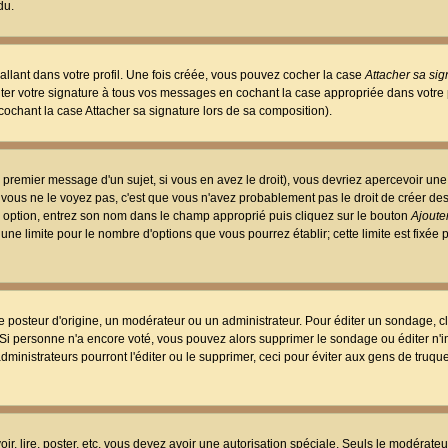
du.
llant dans votre profil. Une fois créée, vous pouvez cocher la case
Attacher sa sig
er votre signature à tous vos messages en cochant la case appropriée dans votre p
ochant la case Attacher sa signature lors de sa composition).
 premier message d'un sujet, si vous en avez le droit), vous devriez apercevoir une
 vous ne le voyez pas, c'est que vous n'avez probablement pas le droit de créer d
ne option, entrez son nom dans le champ approprié puis cliquez sur le bouton
Ajouter
 une limite pour le nombre d'options que vous pourrez établir; cette limite est fixée 
osteur d'origine, un modérateur ou un administrateur. Pour éditer un sondage, cl
. Si personne n'a encore voté, vous pouvez alors supprimer le sondage ou éditer n'
dministrateurs pourront l'éditer ou le supprimer, ceci pour éviter aux gens de truq
oir, lire, poster, etc. vous devez avoir une autorisation spéciale. Seuls le modérateu