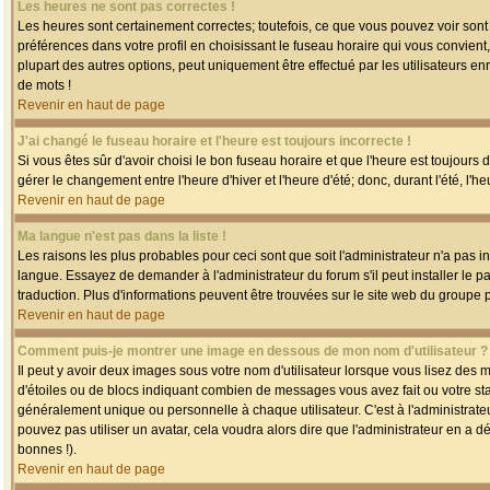
Les heures ne sont pas correctes !
Les heures sont certainement correctes; toutefois, ce que vous pouvez voir sont 
préférences dans votre profil en choisissant le fuseau horaire qui vous convien
plupart des autres options, peut uniquement être effectué par les utilisateurs enr
de mots !
Revenir en haut de page
J'ai changé le fuseau horaire et l'heure est toujours incorrecte !
Si vous êtes sûr d'avoir choisi le bon fuseau horaire et que l'heure est toujours 
gérer le changement entre l'heure d'hiver et l'heure d'été; donc, durant l'été, l'h
Revenir en haut de page
Ma langue n'est pas dans la liste !
Les raisons les plus probables pour ceci sont que soit l'administrateur n'a pas i
langue. Essayez de demander à l'administrateur du forum s'il peut installer le p
traduction. Plus d'informations peuvent être trouvées sur le site web du groupe 
Revenir en haut de page
Comment puis-je montrer une image en dessous de mon nom d'utilisateur ?
Il peut y avoir deux images sous votre nom d'utilisateur lorsque vous lisez des
d'étoiles ou de blocs indiquant combien de messages vous avez fait ou votre st
généralement unique ou personnelle à chaque utilisateur. C'est à l'administrateur
pouvez pas utiliser un avatar, cela voudra alors dire que l'administrateur en a 
bonnes !).
Revenir en haut de page