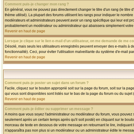
Comment puis-je changer mon rang ?
En général, vous ne pouvez pas directement changer le titre d'un rang (le titre d'
thème utilisé). La plupart des forums utilisent les rangs pour indiquer le nombre
modérateurs et administrateurs peuvent avoir un rang spécifique qui leur est pro
probablement un modérateur ou administrateur qui abaissera simplement votre
Revenir en haut de page
Lorsque je clique sur le lien e-mail d'un utilisateur, on me demande de me co
Désolé, mais seuls les utilisateurs enregistrés peuvent envoyer des e-mails à des
fonctionnalité). Ceci, pour éviter l'utilisation malveillante du système d'e-mail p
Revenir en haut de page
Comment puis-je poster un sujet dans un forum ?
Facile, cliquez sur le bouton approprié soit sur la page du forum, soit sur la pa
qui vous sont disponibles sont listés sur le bas de la page du forum ou du sujet (
Revenir en haut de page
Comment puis-je éditer ou supprimer un message ?
A moins que vous soyez l'administrateur ou modérateur du forum, vous pouvez
seulement après un certain temps après qu'il soit posté) en cliquant sur le bout
morceau de texte en dessous de votre message en retournant le lire, indiquant le
n'apparaîtra pas non plus si un modérateur ou un administrateur édite le message