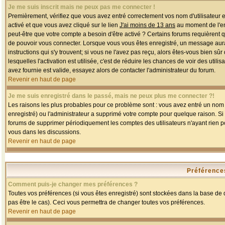
Je me suis inscrit mais ne peux pas me connecter !
Premièrement, vérifiez que vous avez entré correctement vos nom d'utilisateur et 
activé et que vous avez cliqué sur le lien
J'ai moins de 13 ans
au moment de l'enr
peut-être que votre compte a besoin d'être activé ? Certains forums requièrent 
de pouvoir vous connecter. Lorsque vous vous êtes enregistré, un message aurait
instructions qui s'y trouvent; si vous ne l'avez pas reçu, alors êtes-vous bien sû
lesquelles l'activation est utilisée, c'est de réduire les chances de voir des u
avez fournie est valide, essayez alors de contacter l'administrateur du forum.
Revenir en haut de page
Je me suis enregistré dans le passé, mais ne peux plus me connecter ?!
Les raisons les plus probables pour ce problème sont : vous avez entré un nom d'
enregistré) ou l'administrateur a supprimé votre compte pour quelque raison. Si v
forums de supprimer périodiquement les comptes des utilisateurs n'ayant rien po
vous dans les discussions.
Revenir en haut de page
Préférences
Comment puis-je changer mes préférences ?
Toutes vos préférences (si vous êtes enregistré) sont stockées dans la base de d
pas être le cas). Ceci vous permettra de changer toutes vos préférences.
Revenir en haut de page