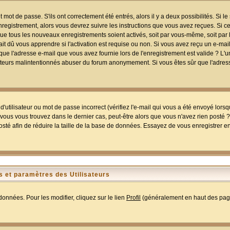
mot de passe. S'ils ont correctement été entrés, alors il y a deux possibilités. Si 
egistrement, alors vous devrez suivre les instructions que vous avez reçues. Si ce 
que tous les nouveaux enregistrements soient activés, soit par vous-même, soit par 
 dû vous apprendre si l'activation est requise ou non. Si vous avez reçu un e-mail,
r que l'adresse e-mail que vous avez fournie lors de l'enregistrement est valide ? L'
tilisateurs malintentionnés abuser du forum anonymement. Si vous êtes sûr que l'adre
utilisateur ou mot de passe incorrect (vérifiez l'e-mail qui vous a été envoyé lors
ous vous trouvez dans le dernier cas, peut-être alors que vous n'avez rien posté ? I
sté afin de réduire la taille de la base de données. Essayez de vous enregistrer e
 et paramètres des Utilisateurs
onnées. Pour les modifier, cliquez sur le lien
Profil
(généralement en haut des page