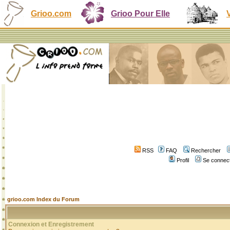
Grioo.com
Grioo Pour Elle
RSS
FAQ
Rechercher
Profil
Se connect
grioo.com Index du Forum
Connexion et Enregistrement