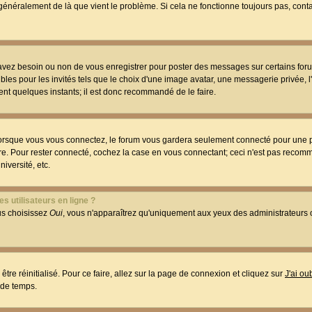
t généralement de là que vient le problème. Si cela ne fonctionne toujours pas, conta
 avez besoin ou non de vous enregistrer pour poster des messages sur certains foru
les pour les invités tels que le choix d'une image avatar, une messagerie privée, l
ment quelques instants; il est donc recommandé de le faire.
orsque vous vous connectez, le forum vous gardera seulement connecté pour une p
utre. Pour rester connecté, cochez la case en vous connectant; ceci n'est pas reco
iversité, etc.
s utilisateurs en ligne ?
ous choisissez
Oui
, vous n'apparaîtrez qu'uniquement aux yeux des administrateur
être réinitialisé. Pour ce faire, allez sur la page de connexion et cliquez sur
J'ai o
 de temps.