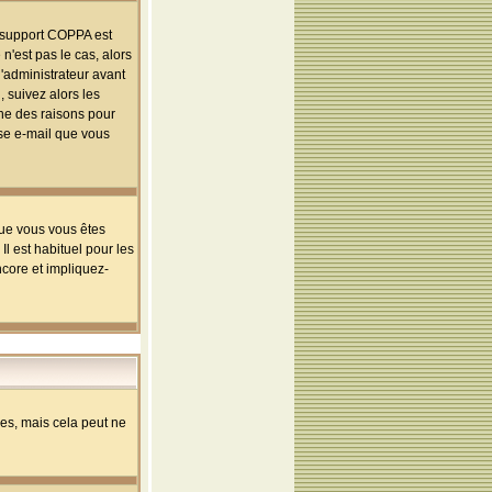
le support COPPA est
n'est pas le cas, alors
l'administrateur avant
 suivez alors les
une des raisons pour
sse e-mail que vous
que vous vous êtes
l est habituel pour les
ncore et impliquez-
s, mais cela peut ne