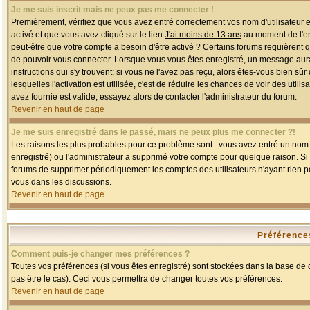
Je me suis inscrit mais ne peux pas me connecter !
Premièrement, vérifiez que vous avez entré correctement vos nom d'utilisateur et 
activé et que vous avez cliqué sur le lien
J'ai moins de 13 ans
au moment de l'enr
peut-être que votre compte a besoin d'être activé ? Certains forums requièrent 
de pouvoir vous connecter. Lorsque vous vous êtes enregistré, un message aurait
instructions qui s'y trouvent; si vous ne l'avez pas reçu, alors êtes-vous bien sû
lesquelles l'activation est utilisée, c'est de réduire les chances de voir des u
avez fournie est valide, essayez alors de contacter l'administrateur du forum.
Revenir en haut de page
Je me suis enregistré dans le passé, mais ne peux plus me connecter ?!
Les raisons les plus probables pour ce problème sont : vous avez entré un nom d'
enregistré) ou l'administrateur a supprimé votre compte pour quelque raison. Si v
forums de supprimer périodiquement les comptes des utilisateurs n'ayant rien po
vous dans les discussions.
Revenir en haut de page
Préférences
Comment puis-je changer mes préférences ?
Toutes vos préférences (si vous êtes enregistré) sont stockées dans la base de d
pas être le cas). Ceci vous permettra de changer toutes vos préférences.
Revenir en haut de page