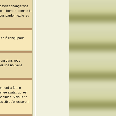
s devriez changer vos
useau horaire, comme la
 vous pardonnez le jeu
pas été conçu pour
orum dans votre
réer une nouvelle
ennent la forme
mmée avatar, qui est
ponibles. Si vous ne
s sûr qu'elles seront