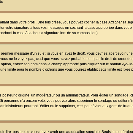
du.
llant dans votre profil. Une fois créée, vous pouvez cocher la case
Attacher sa sig
er votre signature à tous vos messages en cochant la case appropriée dans votre p
ochant la case Attacher sa signature lors de sa composition).
 premier message d'un sujet, si vous en avez le droit), vous devriez apercevoir une
 vous ne le voyez pas, c'est que vous n'avez probablement pas le droit de créer d
ne option, entrez son nom dans le champ approprié puis cliquez sur le bouton
Ajouter
 une limite pour le nombre d'options que vous pourrez établir; cette limite est fixée 
osteur d'origine, un modérateur ou un administrateur. Pour éditer un sondage, cl
. Si personne n'a encore voté, vous pouvez alors supprimer le sondage ou éditer n'
dministrateurs pourront l'éditer ou le supprimer, ceci pour éviter aux gens de truq
oir, lire, poster, etc. vous devez avoir une autorisation spéciale. Seuls le modérateu