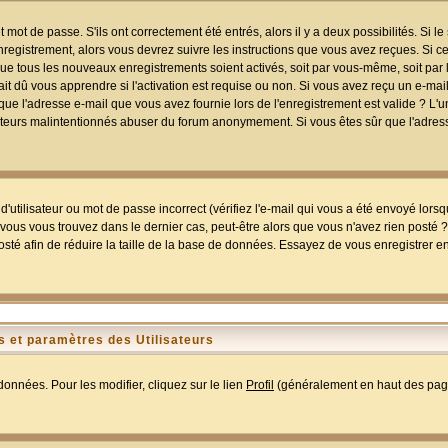
mot de passe. S'ils ont correctement été entrés, alors il y a deux possibilités. Si 
egistrement, alors vous devrez suivre les instructions que vous avez reçues. Si ce 
que tous les nouveaux enregistrements soient activés, soit par vous-même, soit par 
 dû vous apprendre si l'activation est requise ou non. Si vous avez reçu un e-mail,
r que l'adresse e-mail que vous avez fournie lors de l'enregistrement est valide ? L'
tilisateurs malintentionnés abuser du forum anonymement. Si vous êtes sûr que l'adre
utilisateur ou mot de passe incorrect (vérifiez l'e-mail qui vous a été envoyé lors
ous vous trouvez dans le dernier cas, peut-être alors que vous n'avez rien posté ? I
sté afin de réduire la taille de la base de données. Essayez de vous enregistrer e
 et paramètres des Utilisateurs
onnées. Pour les modifier, cliquez sur le lien
Profil
(généralement en haut des page