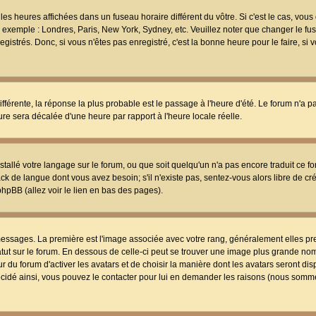
les heures affichées dans un fuseau horaire différent du vôtre. Si c'est le cas, vou
t, exemple : Londres, Paris, New York, Sydney, etc. Veuillez noter que changer le f
egistrés. Donc, si vous n'êtes pas enregistré, c'est la bonne heure pour le faire, si
différente, la réponse la plus probable est le passage à l'heure d'été. Le forum n'a 
eure sera décalée d'une heure par rapport à l'heure locale réelle.
nstallé votre langage sur le forum, ou que soit quelqu'un n'a pas encore traduit ce f
ack de langue dont vous avez besoin; s'il n'existe pas, sentez-vous alors libre de c
phpBB (allez voir le lien en bas des pages).
 messages. La première est l'image associée avec votre rang, généralement elles pr
atut sur le forum. En dessous de celle-ci peut se trouver une image plus grande no
 du forum d'activer les avatars et de choisir la manière dont les avatars seront dis
décidé ainsi, vous pouvez le contacter pour lui en demander les raisons (nous somme