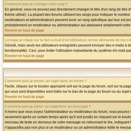
Comment puis-je changer mon rang ?
En général, vous ne pouvez pas directement changer le titre d'un rang (le titre d'
thème utilisé). La plupart des forums utilisent les rangs pour indiquer le nombre
modérateurs et administrateurs peuvent avoir un rang spécifique qui leur est pro
probablement un modérateur ou administrateur qui abaissera simplement votre
Revenir en haut de page
Lorsque je clique sur le lien e-mail d'un utilisateur, on me demande de me co
Désolé, mais seuls les utilisateurs enregistrés peuvent envoyer des e-mails à des
fonctionnalité). Ceci, pour éviter l'utilisation malveillante du système d'e-mail p
Revenir en haut de page
Comment puis-je poster un sujet dans un forum ?
Facile, cliquez sur le bouton approprié soit sur la page du forum, soit sur la pa
qui vous sont disponibles sont listés sur le bas de la page du forum ou du sujet (
Revenir en haut de page
Comment puis-je éditer ou supprimer un message ?
A moins que vous soyez l'administrateur ou modérateur du forum, vous pouvez
seulement après un certain temps après qu'il soit posté) en cliquant sur le bout
morceau de texte en dessous de votre message en retournant le lire, indiquant le
n'apparaîtra pas non plus si un modérateur ou un administrateur édite le message