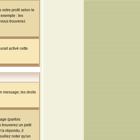
votre profil selon le
 exemple : les
; vous trouverez
rait activé cette
un message; les droits
age (parfois
trouverez un petit
'a répondu, il
euillez noter qu'un