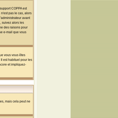
le support COPPA est
n'est pas le cas, alors
l'administrateur avant
 suivez alors les
une des raisons pour
sse e-mail que vous
que vous vous êtes
l est habituel pour les
ncore et impliquez-
s, mais cela peut ne