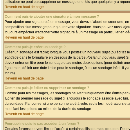
utilisateur ne peut pas supprimer un message une fois que quelqu'un y a répon
Revenir en haut de page
Comment puis-je ajouter une signature à mon message ?
Pour ajouter une signature à un message, vous devez d'abord en créer une, en a
composition d'un message pour ajouter votre signature. Vous pouvez aussi ajout
toujours empêcher d'attacher votre signature à un message en particulier en déc
Revenir en haut de page
Comment puis-je créer un sondage ?
Créer un sondage est facile; lorsque vous postez un nouveau sujet (ou éditez le
sondage
dans le formulaire en dessous de la partie
Poster un nouveau sujet
(si
devez entrer un titre pour le sondage et au moins deux options (pour définir u
également définir une date limite pour le sondage; 0 est un sondage infini. Il y a
forum).
Revenir en haut de page
Comment puis-je éditer ou supprimer un sondage ?
Comme pour les messages, les sondages peuvent uniquement être édités par le p
'Editer' du premier message du sujet (il a toujours le sondage associé avec lui)
du sondage. Par contre, si une personne a déjà voté, seuls les modérateurs et a
modifiant les options au milieu de la durée du sondage.
Revenir en haut de page
Pourquoi ne puis-je pas accéder à un forum ?
Certains forums peuvent limiter l'accès à certains utilisateurs ou groupes. Pour v