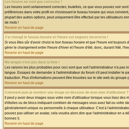
Les heures ne sont pas correctes !
Les heures sont certainement correctes; toutefois, ce que vous pouvez voir sont 
préférences dans votre profil en choisissant le fuseau horaire qui vous convien
plupart des autres options, peut uniquement être effectué par les utilisateurs enr
de mots !
Revenir en haut de page
J'ai changé le fuseau horaire et l'heure est toujours incorrecte !
Si vous êtes sûr d'avoir choisi le bon fuseau horaire et que l'heure est toujours 
gérer le changement entre l'heure d'hiver et l'heure d'été; donc, durant l'été, l'h
Revenir en haut de page
Ma langue n'est pas dans la liste !
Les raisons les plus probables pour ceci sont que soit l'administrateur n'a pas i
langue. Essayez de demander à l'administrateur du forum s'il peut installer le p
traduction. Plus d'informations peuvent être trouvées sur le site web du groupe 
Revenir en haut de page
Comment puis-je montrer une image en dessous de mon nom d'utilisateur ?
Il peut y avoir deux images sous votre nom d'utilisateur lorsque vous lisez des
d'étoiles ou de blocs indiquant combien de messages vous avez fait ou votre st
généralement unique ou personnelle à chaque utilisateur. C'est à l'administrateur
pouvez pas utiliser un avatar, cela voudra alors dire que l'administrateur en a 
bonnes !).
Revenir en haut de page