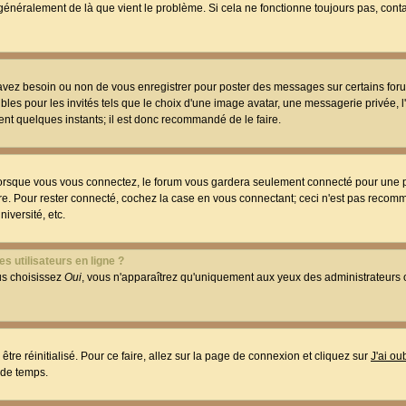
t généralement de là que vient le problème. Si cela ne fonctionne toujours pas, conta
 avez besoin ou non de vous enregistrer pour poster des messages sur certains foru
les pour les invités tels que le choix d'une image avatar, une messagerie privée, l
ment quelques instants; il est donc recommandé de le faire.
orsque vous vous connectez, le forum vous gardera seulement connecté pour une p
utre. Pour rester connecté, cochez la case en vous connectant; ceci n'est pas reco
iversité, etc.
s utilisateurs en ligne ?
ous choisissez
Oui
, vous n'apparaîtrez qu'uniquement aux yeux des administrateur
être réinitialisé. Pour ce faire, allez sur la page de connexion et cliquez sur
J'ai o
 de temps.