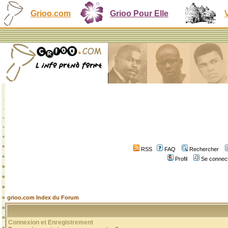
Grioo.com
Grioo Pour Elle
RSS
FAQ
Rechercher
Profil
Se connect
grioo.com Index du Forum
Connexion et Enregistrement