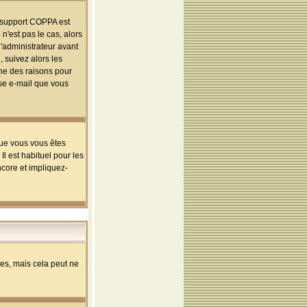
le support COPPA est
n'est pas le cas, alors
l'administrateur avant
 suivez alors les
une des raisons pour
sse e-mail que vous
que vous vous êtes
l est habituel pour les
ncore et impliquez-
s, mais cela peut ne