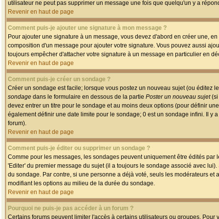
utilisateur ne peut pas supprimer un message une fois que quelqu'un y a répon
Revenir en haut de page
Comment puis-je ajouter une signature à mon message ?
Pour ajouter une signature à un message, vous devez d'abord en créer une, en a
composition d'un message pour ajouter votre signature. Vous pouvez aussi ajout
toujours empêcher d'attacher votre signature à un message en particulier en déc
Revenir en haut de page
Comment puis-je créer un sondage ?
Créer un sondage est facile; lorsque vous postez un nouveau sujet (ou éditez le
sondage
dans le formulaire en dessous de la partie
Poster un nouveau sujet
(si
devez entrer un titre pour le sondage et au moins deux options (pour définir u
également définir une date limite pour le sondage; 0 est un sondage infini. Il y a
forum).
Revenir en haut de page
Comment puis-je éditer ou supprimer un sondage ?
Comme pour les messages, les sondages peuvent uniquement être édités par le p
'Editer' du premier message du sujet (il a toujours le sondage associé avec lui)
du sondage. Par contre, si une personne a déjà voté, seuls les modérateurs et a
modifiant les options au milieu de la durée du sondage.
Revenir en haut de page
Pourquoi ne puis-je pas accéder à un forum ?
Certains forums peuvent limiter l'accès à certains utilisateurs ou groupes. Pour v