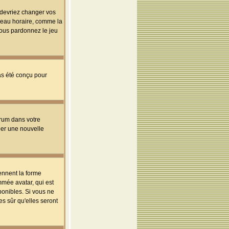
s devriez changer vos
useau horaire, comme la
 vous pardonnez le jeu
pas été conçu pour
orum dans votre
réer une nouvelle
ennent la forme
mmée avatar, qui est
ponibles. Si vous ne
s sûr qu'elles seront