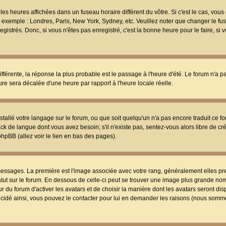
les heures affichées dans un fuseau horaire différent du vôtre. Si c'est le cas, vou
t, exemple : Londres, Paris, New York, Sydney, etc. Veuillez noter que changer le f
egistrés. Donc, si vous n'êtes pas enregistré, c'est la bonne heure pour le faire, si
différente, la réponse la plus probable est le passage à l'heure d'été. Le forum n'a 
eure sera décalée d'une heure par rapport à l'heure locale réelle.
nstallé votre langage sur le forum, ou que soit quelqu'un n'a pas encore traduit ce f
ack de langue dont vous avez besoin; s'il n'existe pas, sentez-vous alors libre de c
phpBB (allez voir le lien en bas des pages).
 messages. La première est l'image associée avec votre rang, généralement elles pr
atut sur le forum. En dessous de celle-ci peut se trouver une image plus grande no
 du forum d'activer les avatars et de choisir la manière dont les avatars seront dis
décidé ainsi, vous pouvez le contacter pour lui en demander les raisons (nous somme