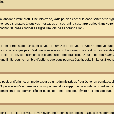
du.
llant dans votre profil. Une fois créée, vous pouvez cocher la case
Attacher sa sig
er votre signature à tous vos messages en cochant la case appropriée dans votre p
ochant la case Attacher sa signature lors de sa composition).
 premier message d'un sujet, si vous en avez le droit), vous devriez apercevoir une
 vous ne le voyez pas, c'est que vous n'avez probablement pas le droit de créer d
ne option, entrez son nom dans le champ approprié puis cliquez sur le bouton
Ajouter
 une limite pour le nombre d'options que vous pourrez établir; cette limite est fixée 
osteur d'origine, un modérateur ou un administrateur. Pour éditer un sondage, cl
. Si personne n'a encore voté, vous pouvez alors supprimer le sondage ou éditer n'
dministrateurs pourront l'éditer ou le supprimer, ceci pour éviter aux gens de truq
oir, lire, poster, etc. vous devez avoir une autorisation spéciale. Seuls le modérateu