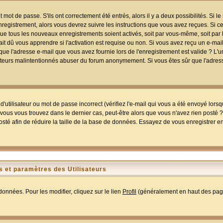
mot de passe. S'ils ont correctement été entrés, alors il y a deux possibilités. Si 
egistrement, alors vous devrez suivre les instructions que vous avez reçues. Si ce 
que tous les nouveaux enregistrements soient activés, soit par vous-même, soit par 
 dû vous apprendre si l'activation est requise ou non. Si vous avez reçu un e-mail,
r que l'adresse e-mail que vous avez fournie lors de l'enregistrement est valide ? L'
tilisateurs malintentionnés abuser du forum anonymement. Si vous êtes sûr que l'adre
utilisateur ou mot de passe incorrect (vérifiez l'e-mail qui vous a été envoyé lors
ous vous trouvez dans le dernier cas, peut-être alors que vous n'avez rien posté ? I
sté afin de réduire la taille de la base de données. Essayez de vous enregistrer e
 et paramètres des Utilisateurs
onnées. Pour les modifier, cliquez sur le lien
Profil
(généralement en haut des page