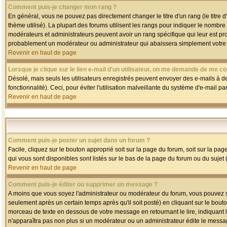
Comment puis-je changer mon rang ?
En général, vous ne pouvez pas directement changer le titre d'un rang (le titre d'
thème utilisé). La plupart des forums utilisent les rangs pour indiquer le nombre
modérateurs et administrateurs peuvent avoir un rang spécifique qui leur est pro
probablement un modérateur ou administrateur qui abaissera simplement votre
Revenir en haut de page
Lorsque je clique sur le lien e-mail d'un utilisateur, on me demande de me co
Désolé, mais seuls les utilisateurs enregistrés peuvent envoyer des e-mails à des
fonctionnalité). Ceci, pour éviter l'utilisation malveillante du système d'e-mail p
Revenir en haut de page
Comment puis-je poster un sujet dans un forum ?
Facile, cliquez sur le bouton approprié soit sur la page du forum, soit sur la pa
qui vous sont disponibles sont listés sur le bas de la page du forum ou du sujet (
Revenir en haut de page
Comment puis-je éditer ou supprimer un message ?
A moins que vous soyez l'administrateur ou modérateur du forum, vous pouvez
seulement après un certain temps après qu'il soit posté) en cliquant sur le bout
morceau de texte en dessous de votre message en retournant le lire, indiquant le
n'apparaîtra pas non plus si un modérateur ou un administrateur édite le message