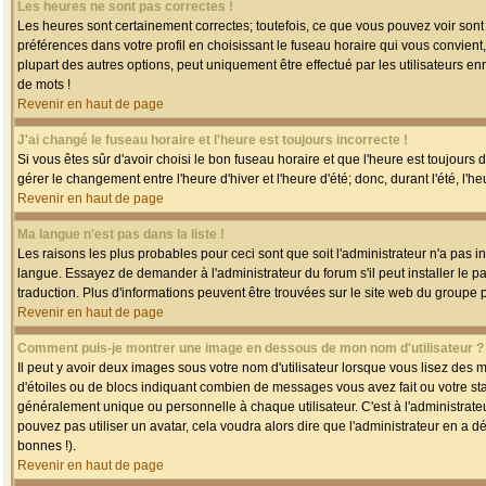
Les heures ne sont pas correctes !
Les heures sont certainement correctes; toutefois, ce que vous pouvez voir sont 
préférences dans votre profil en choisissant le fuseau horaire qui vous convien
plupart des autres options, peut uniquement être effectué par les utilisateurs enr
de mots !
Revenir en haut de page
J'ai changé le fuseau horaire et l'heure est toujours incorrecte !
Si vous êtes sûr d'avoir choisi le bon fuseau horaire et que l'heure est toujours 
gérer le changement entre l'heure d'hiver et l'heure d'été; donc, durant l'été, l'h
Revenir en haut de page
Ma langue n'est pas dans la liste !
Les raisons les plus probables pour ceci sont que soit l'administrateur n'a pas i
langue. Essayez de demander à l'administrateur du forum s'il peut installer le p
traduction. Plus d'informations peuvent être trouvées sur le site web du groupe 
Revenir en haut de page
Comment puis-je montrer une image en dessous de mon nom d'utilisateur ?
Il peut y avoir deux images sous votre nom d'utilisateur lorsque vous lisez des
d'étoiles ou de blocs indiquant combien de messages vous avez fait ou votre st
généralement unique ou personnelle à chaque utilisateur. C'est à l'administrateur
pouvez pas utiliser un avatar, cela voudra alors dire que l'administrateur en a 
bonnes !).
Revenir en haut de page