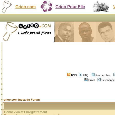
Grioo.com
Grioo Pour Elle
RSS
FAQ
Rechercher
Profil
Se connect
grioo.com Index du Forum
Connexion et Enregistrement