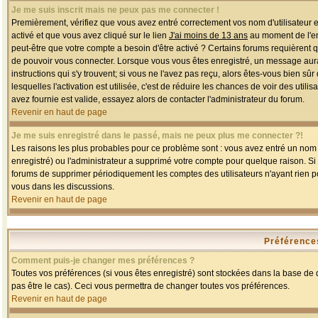
Je me suis inscrit mais ne peux pas me connecter !
Premièrement, vérifiez que vous avez entré correctement vos nom d'utilisateur et 
activé et que vous avez cliqué sur le lien
J'ai moins de 13 ans
au moment de l'enr
peut-être que votre compte a besoin d'être activé ? Certains forums requièrent 
de pouvoir vous connecter. Lorsque vous vous êtes enregistré, un message aurait
instructions qui s'y trouvent; si vous ne l'avez pas reçu, alors êtes-vous bien sû
lesquelles l'activation est utilisée, c'est de réduire les chances de voir des u
avez fournie est valide, essayez alors de contacter l'administrateur du forum.
Revenir en haut de page
Je me suis enregistré dans le passé, mais ne peux plus me connecter ?!
Les raisons les plus probables pour ce problème sont : vous avez entré un nom d'
enregistré) ou l'administrateur a supprimé votre compte pour quelque raison. Si v
forums de supprimer périodiquement les comptes des utilisateurs n'ayant rien po
vous dans les discussions.
Revenir en haut de page
Préférences
Comment puis-je changer mes préférences ?
Toutes vos préférences (si vous êtes enregistré) sont stockées dans la base de d
pas être le cas). Ceci vous permettra de changer toutes vos préférences.
Revenir en haut de page