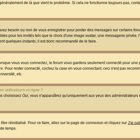
t généralement de là que vient le problème. Si cela ne fonctionne toujours pas, conta
 avez besoin ou non de vous enregistrer pour poster des messages sur certains foru
les pour les invités tels que le choix d'une image avatar, une messagerie privée, l
ment quelques instants; il est donc recommandé de le faire.
orsque vous vous connectez, le forum vous gardera seulement connecté pour une p
utre. Pour rester connecté, cochez la case en vous connectant; ceci n'est pas reco
iversité, etc.
s utilisateurs en ligne ?
ous choisissez
Oui
, vous n'apparaîtrez qu'uniquement aux yeux des administrateur
être réinitialisé. Pour ce faire, allez sur la page de connexion et cliquez sur
J'ai o
 de temps.