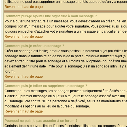
utilisateur ne peut pas supprimer un message une fois que quelqu'un y a répon
Revenir en haut de page
Comment puis-je ajouter une signature à mon message ?
Pour ajouter une signature à un message, vous devez d'abord en créer une, en a
composition d'un message pour ajouter votre signature. Vous pouvez aussi ajout
toujours empêcher d'attacher votre signature à un message en particulier en déc
Revenir en haut de page
Comment puis-je créer un sondage ?
Créer un sondage est facile; lorsque vous postez un nouveau sujet (ou éditez le
sondage
dans le formulaire en dessous de la partie
Poster un nouveau sujet
(si
devez entrer un titre pour le sondage et au moins deux options (pour définir u
également définir une date limite pour le sondage; 0 est un sondage infini. Il y a
forum).
Revenir en haut de page
Comment puis-je éditer ou supprimer un sondage ?
Comme pour les messages, les sondages peuvent uniquement être édités par le p
'Editer' du premier message du sujet (il a toujours le sondage associé avec lui)
du sondage. Par contre, si une personne a déjà voté, seuls les modérateurs et a
modifiant les options au milieu de la durée du sondage.
Revenir en haut de page
Pourquoi ne puis-je pas accéder à un forum ?
Certains forums peuvent limiter l'accès à certains utilisateurs ou groupes. Pour v