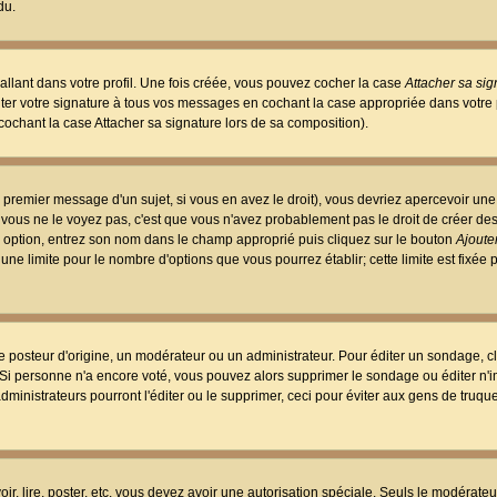
du.
llant dans votre profil. Une fois créée, vous pouvez cocher la case
Attacher sa sig
er votre signature à tous vos messages en cochant la case appropriée dans votre p
ochant la case Attacher sa signature lors de sa composition).
 premier message d'un sujet, si vous en avez le droit), vous devriez apercevoir une
 vous ne le voyez pas, c'est que vous n'avez probablement pas le droit de créer d
ne option, entrez son nom dans le champ approprié puis cliquez sur le bouton
Ajouter
 une limite pour le nombre d'options que vous pourrez établir; cette limite est fixée 
osteur d'origine, un modérateur ou un administrateur. Pour éditer un sondage, cl
. Si personne n'a encore voté, vous pouvez alors supprimer le sondage ou éditer n'
dministrateurs pourront l'éditer ou le supprimer, ceci pour éviter aux gens de truq
oir, lire, poster, etc. vous devez avoir une autorisation spéciale. Seuls le modérateu