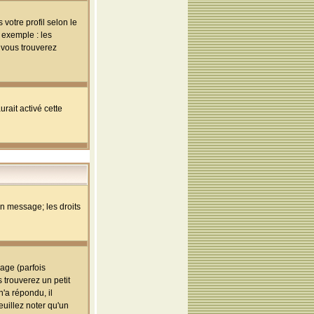
votre profil selon le
 exemple : les
; vous trouverez
rait activé cette
un message; les droits
age (parfois
trouverez un petit
'a répondu, il
euillez noter qu'un