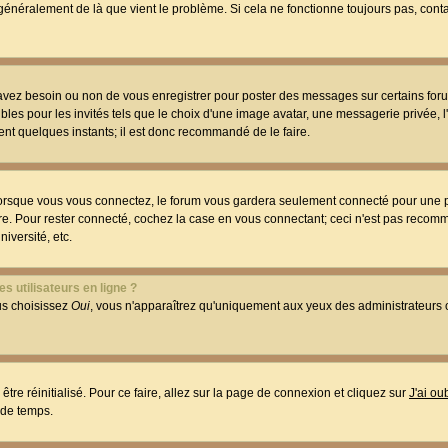
t généralement de là que vient le problème. Si cela ne fonctionne toujours pas, conta
 avez besoin ou non de vous enregistrer pour poster des messages sur certains foru
les pour les invités tels que le choix d'une image avatar, une messagerie privée, l
ment quelques instants; il est donc recommandé de le faire.
orsque vous vous connectez, le forum vous gardera seulement connecté pour une p
utre. Pour rester connecté, cochez la case en vous connectant; ceci n'est pas reco
iversité, etc.
s utilisateurs en ligne ?
ous choisissez
Oui
, vous n'apparaîtrez qu'uniquement aux yeux des administrateur
être réinitialisé. Pour ce faire, allez sur la page de connexion et cliquez sur
J'ai o
 de temps.