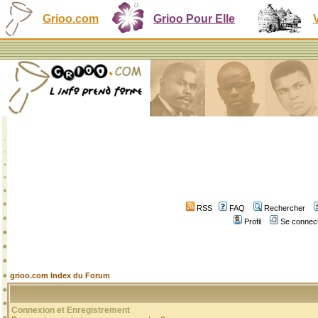
Grioo.com
Grioo Pour Elle
RSS
FAQ
Rechercher
Profil
Se connect
grioo.com Index du Forum
Connexion et Enregistrement