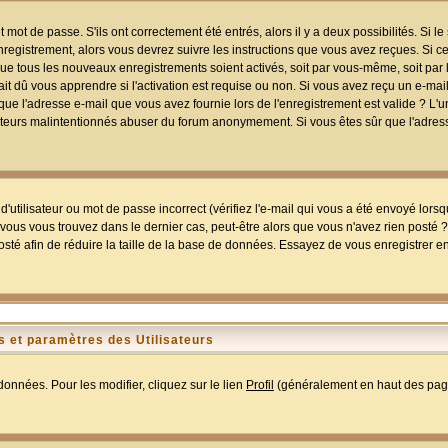
mot de passe. S'ils ont correctement été entrés, alors il y a deux possibilités. Si 
egistrement, alors vous devrez suivre les instructions que vous avez reçues. Si ce 
que tous les nouveaux enregistrements soient activés, soit par vous-même, soit par 
 dû vous apprendre si l'activation est requise ou non. Si vous avez reçu un e-mail,
r que l'adresse e-mail que vous avez fournie lors de l'enregistrement est valide ? L'
tilisateurs malintentionnés abuser du forum anonymement. Si vous êtes sûr que l'adre
utilisateur ou mot de passe incorrect (vérifiez l'e-mail qui vous a été envoyé lors
ous vous trouvez dans le dernier cas, peut-être alors que vous n'avez rien posté ? I
sté afin de réduire la taille de la base de données. Essayez de vous enregistrer e
 et paramètres des Utilisateurs
onnées. Pour les modifier, cliquez sur le lien
Profil
(généralement en haut des page