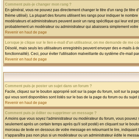
Comment puis-je changer mon rang ?
En général, vous ne pouvez pas directement changer le titre d'un rang (le titre d'
thème utilisé). La plupart des forums utilisent les rangs pour indiquer le nombre
modérateurs et administrateurs peuvent avoir un rang spécifique qui leur est pro
probablement un modérateur ou administrateur qui abaissera simplement votre
Revenir en haut de page
Lorsque je clique sur le lien e-mail d'un utilisateur, on me demande de me co
Désolé, mais seuls les utilisateurs enregistrés peuvent envoyer des e-mails à des
fonctionnalité). Ceci, pour éviter l'utilisation malveillante du système d'e-mail p
Revenir en haut de page
Comment puis-je poster un sujet dans un forum ?
Facile, cliquez sur le bouton approprié soit sur la page du forum, soit sur la pa
qui vous sont disponibles sont listés sur le bas de la page du forum ou du sujet (
Revenir en haut de page
Comment puis-je éditer ou supprimer un message ?
A moins que vous soyez l'administrateur ou modérateur du forum, vous pouvez
seulement après un certain temps après qu'il soit posté) en cliquant sur le bout
morceau de texte en dessous de votre message en retournant le lire, indiquant le
n'apparaîtra pas non plus si un modérateur ou un administrateur édite le message