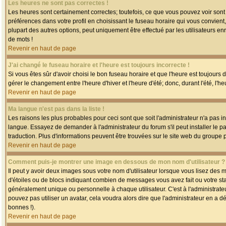
Les heures ne sont pas correctes !
Les heures sont certainement correctes; toutefois, ce que vous pouvez voir sont 
préférences dans votre profil en choisissant le fuseau horaire qui vous convien
plupart des autres options, peut uniquement être effectué par les utilisateurs enr
de mots !
Revenir en haut de page
J'ai changé le fuseau horaire et l'heure est toujours incorrecte !
Si vous êtes sûr d'avoir choisi le bon fuseau horaire et que l'heure est toujours 
gérer le changement entre l'heure d'hiver et l'heure d'été; donc, durant l'été, l'h
Revenir en haut de page
Ma langue n'est pas dans la liste !
Les raisons les plus probables pour ceci sont que soit l'administrateur n'a pas i
langue. Essayez de demander à l'administrateur du forum s'il peut installer le p
traduction. Plus d'informations peuvent être trouvées sur le site web du groupe 
Revenir en haut de page
Comment puis-je montrer une image en dessous de mon nom d'utilisateur ?
Il peut y avoir deux images sous votre nom d'utilisateur lorsque vous lisez des
d'étoiles ou de blocs indiquant combien de messages vous avez fait ou votre st
généralement unique ou personnelle à chaque utilisateur. C'est à l'administrateur
pouvez pas utiliser un avatar, cela voudra alors dire que l'administrateur en a 
bonnes !).
Revenir en haut de page