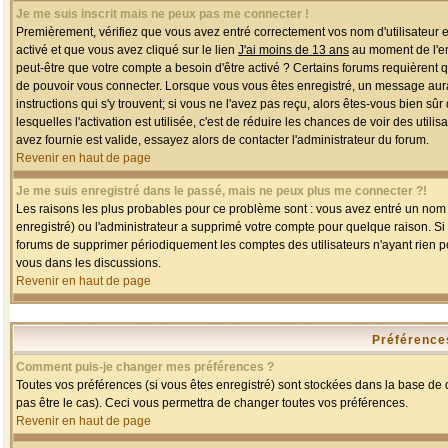
Je me suis inscrit mais ne peux pas me connecter !
Premièrement, vérifiez que vous avez entré correctement vos nom d'utilisateur et 
activé et que vous avez cliqué sur le lien
J'ai moins de 13 ans
au moment de l'enr
peut-être que votre compte a besoin d'être activé ? Certains forums requièrent 
de pouvoir vous connecter. Lorsque vous vous êtes enregistré, un message aurait
instructions qui s'y trouvent; si vous ne l'avez pas reçu, alors êtes-vous bien sû
lesquelles l'activation est utilisée, c'est de réduire les chances de voir des u
avez fournie est valide, essayez alors de contacter l'administrateur du forum.
Revenir en haut de page
Je me suis enregistré dans le passé, mais ne peux plus me connecter ?!
Les raisons les plus probables pour ce problème sont : vous avez entré un nom d'
enregistré) ou l'administrateur a supprimé votre compte pour quelque raison. Si v
forums de supprimer périodiquement les comptes des utilisateurs n'ayant rien po
vous dans les discussions.
Revenir en haut de page
Préférences
Comment puis-je changer mes préférences ?
Toutes vos préférences (si vous êtes enregistré) sont stockées dans la base de d
pas être le cas). Ceci vous permettra de changer toutes vos préférences.
Revenir en haut de page