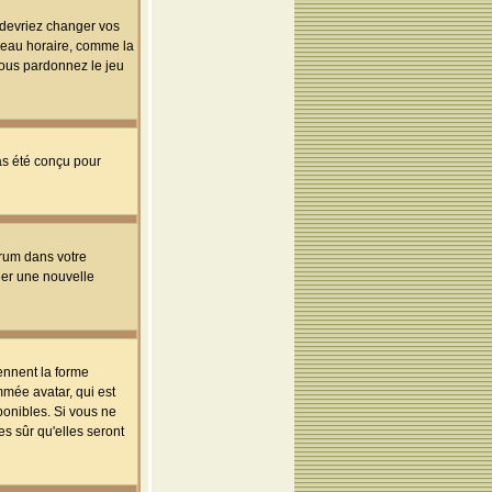
s devriez changer vos
useau horaire, comme la
 vous pardonnez le jeu
pas été conçu pour
orum dans votre
réer une nouvelle
ennent la forme
mmée avatar, qui est
ponibles. Si vous ne
s sûr qu'elles seront