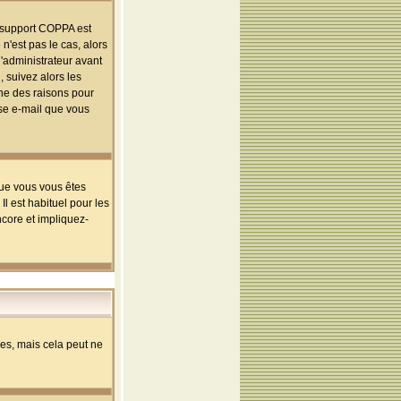
le support COPPA est
n'est pas le cas, alors
l'administrateur avant
 suivez alors les
une des raisons pour
sse e-mail que vous
que vous vous êtes
l est habituel pour les
ncore et impliquez-
s, mais cela peut ne