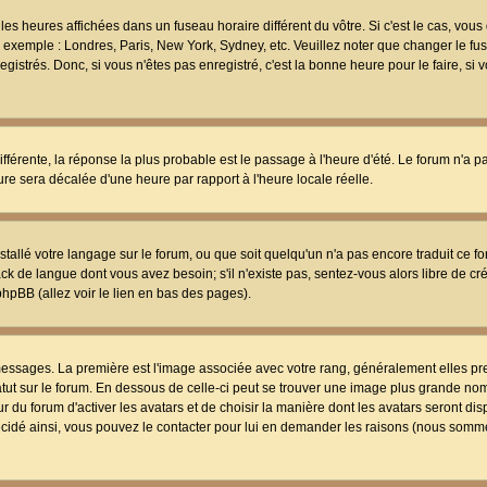
les heures affichées dans un fuseau horaire différent du vôtre. Si c'est le cas, vou
t, exemple : Londres, Paris, New York, Sydney, etc. Veuillez noter que changer le f
egistrés. Donc, si vous n'êtes pas enregistré, c'est la bonne heure pour le faire, si
différente, la réponse la plus probable est le passage à l'heure d'été. Le forum n'a 
eure sera décalée d'une heure par rapport à l'heure locale réelle.
nstallé votre langage sur le forum, ou que soit quelqu'un n'a pas encore traduit ce f
ack de langue dont vous avez besoin; s'il n'existe pas, sentez-vous alors libre de c
phpBB (allez voir le lien en bas des pages).
 messages. La première est l'image associée avec votre rang, généralement elles pr
atut sur le forum. En dessous de celle-ci peut se trouver une image plus grande no
 du forum d'activer les avatars et de choisir la manière dont les avatars seront dis
décidé ainsi, vous pouvez le contacter pour lui en demander les raisons (nous somme