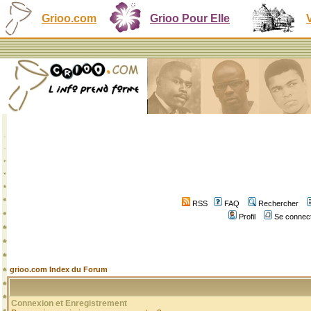
Grioo.com
Grioo Pour Elle
RSS
FAQ
Rechercher
Profil
Se connect
grioo.com Index du Forum
Connexion et Enregistrement