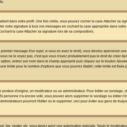
du.
llant dans votre profil. Une fois créée, vous pouvez cocher la case
Attacher sa sig
er votre signature à tous vos messages en cochant la case appropriée dans votre p
ochant la case Attacher sa signature lors de sa composition).
 premier message d'un sujet, si vous en avez le droit), vous devriez apercevoir une
 vous ne le voyez pas, c'est que vous n'avez probablement pas le droit de créer d
ne option, entrez son nom dans le champ approprié puis cliquez sur le bouton
Ajouter
 une limite pour le nombre d'options que vous pourrez établir; cette limite est fixée 
osteur d'origine, un modérateur ou un administrateur. Pour éditer un sondage, cl
. Si personne n'a encore voté, vous pouvez alors supprimer le sondage ou éditer n'
dministrateurs pourront l'éditer ou le supprimer, ceci pour éviter aux gens de truq
oir, lire, poster, etc. vous devez avoir une autorisation spéciale. Seuls le modérateu