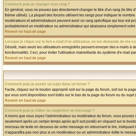
Comment puis-je changer mon rang ?
En général, vous ne pouvez pas directement changer le titre d'un rang (le titre d'
thème utilisé). La plupart des forums utilisent les rangs pour indiquer le nombre
modérateurs et administrateurs peuvent avoir un rang spécifique qui leur est pro
probablement un modérateur ou administrateur qui abaissera simplement votre
Revenir en haut de page
Lorsque je clique sur le lien e-mail d'un utilisateur, on me demande de me co
Désolé, mais seuls les utilisateurs enregistrés peuvent envoyer des e-mails à des
fonctionnalité). Ceci, pour éviter l'utilisation malveillante du système d'e-mail p
Revenir en haut de page
Comment puis-je poster un sujet dans un forum ?
Facile, cliquez sur le bouton approprié soit sur la page du forum, soit sur la pa
qui vous sont disponibles sont listés sur le bas de la page du forum ou du sujet (
Revenir en haut de page
Comment puis-je éditer ou supprimer un message ?
A moins que vous soyez l'administrateur ou modérateur du forum, vous pouvez
seulement après un certain temps après qu'il soit posté) en cliquant sur le bout
morceau de texte en dessous de votre message en retournant le lire, indiquant le
n'apparaîtra pas non plus si un modérateur ou un administrateur édite le message