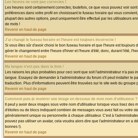
Les heures ne sont pas correctes !
Les heures sont certainement correctes; toutefois, ce que vous pouvez voir sont 
préférences dans votre profil en choisissant le fuseau horaire qui vous convien
plupart des autres options, peut uniquement être effectué par les utilisateurs enr
de mots !
Revenir en haut de page
J'ai changé le fuseau horaire et l'heure est toujours incorrecte !
Si vous êtes sûr d'avoir choisi le bon fuseau horaire et que l'heure est toujours 
gérer le changement entre l'heure d'hiver et l'heure d'été; donc, durant l'été, l'h
Revenir en haut de page
Ma langue n'est pas dans la liste !
Les raisons les plus probables pour ceci sont que soit l'administrateur n'a pas i
langue. Essayez de demander à l'administrateur du forum s'il peut installer le p
traduction. Plus d'informations peuvent être trouvées sur le site web du groupe 
Revenir en haut de page
Comment puis-je montrer une image en dessous de mon nom d'utilisateur ?
Il peut y avoir deux images sous votre nom d'utilisateur lorsque vous lisez des
d'étoiles ou de blocs indiquant combien de messages vous avez fait ou votre st
généralement unique ou personnelle à chaque utilisateur. C'est à l'administrateur
pouvez pas utiliser un avatar, cela voudra alors dire que l'administrateur en a 
bonnes !).
Revenir en haut de page