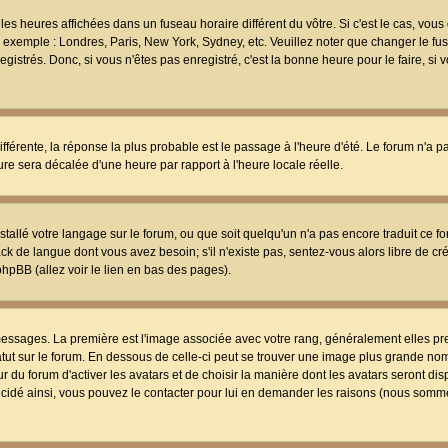
les heures affichées dans un fuseau horaire différent du vôtre. Si c'est le cas, vou
t, exemple : Londres, Paris, New York, Sydney, etc. Veuillez noter que changer le f
egistrés. Donc, si vous n'êtes pas enregistré, c'est la bonne heure pour le faire, si
différente, la réponse la plus probable est le passage à l'heure d'été. Le forum n'a 
eure sera décalée d'une heure par rapport à l'heure locale réelle.
nstallé votre langage sur le forum, ou que soit quelqu'un n'a pas encore traduit ce f
ack de langue dont vous avez besoin; s'il n'existe pas, sentez-vous alors libre de c
phpBB (allez voir le lien en bas des pages).
 messages. La première est l'image associée avec votre rang, généralement elles pr
atut sur le forum. En dessous de celle-ci peut se trouver une image plus grande no
 du forum d'activer les avatars et de choisir la manière dont les avatars seront dis
décidé ainsi, vous pouvez le contacter pour lui en demander les raisons (nous somme