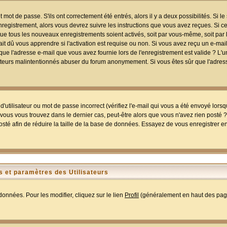
mot de passe. S'ils ont correctement été entrés, alors il y a deux possibilités. Si 
egistrement, alors vous devrez suivre les instructions que vous avez reçues. Si ce 
que tous les nouveaux enregistrements soient activés, soit par vous-même, soit par 
 dû vous apprendre si l'activation est requise ou non. Si vous avez reçu un e-mail,
r que l'adresse e-mail que vous avez fournie lors de l'enregistrement est valide ? L'
tilisateurs malintentionnés abuser du forum anonymement. Si vous êtes sûr que l'adre
utilisateur ou mot de passe incorrect (vérifiez l'e-mail qui vous a été envoyé lors
ous vous trouvez dans le dernier cas, peut-être alors que vous n'avez rien posté ? I
sté afin de réduire la taille de la base de données. Essayez de vous enregistrer e
 et paramètres des Utilisateurs
onnées. Pour les modifier, cliquez sur le lien
Profil
(généralement en haut des page