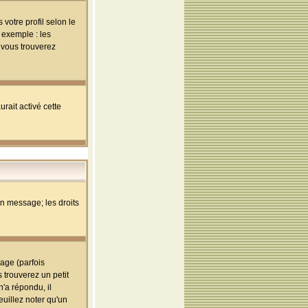
votre profil selon le
 exemple : les
; vous trouverez
rait activé cette
un message; les droits
age (parfois
trouverez un petit
'a répondu, il
euillez noter qu'un