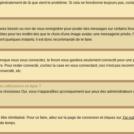
t généralement de là que vient le problème. Si cela ne fonctionne toujours pas, conta
 avez besoin ou non de vous enregistrer pour poster des messages sur certains foru
les pour les invités tels que le choix d'une image avatar, une messagerie privée, l
ment quelques instants; il est donc recommandé de le faire.
orsque vous vous connectez, le forum vous gardera seulement connecté pour une p
utre. Pour rester connecté, cochez la case en vous connectant; ceci n'est pas reco
iversité, etc.
s utilisateurs en ligne ?
ous choisissez
Oui
, vous n'apparaîtrez qu'uniquement aux yeux des administrateur
être réinitialisé. Pour ce faire, allez sur la page de connexion et cliquez sur
J'ai o
 de temps.