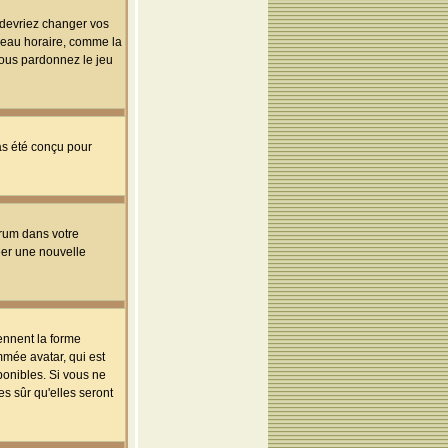
s devriez changer vos
useau horaire, comme la
 vous pardonnez le jeu
pas été conçu pour
orum dans votre
réer une nouvelle
ennent la forme
mmée avatar, qui est
ponibles. Si vous ne
s sûr qu'elles seront