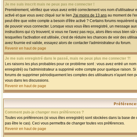
Je me suis inscrit mais ne peux pas me connecter !
Premièrement, vérifiez que vous avez entré correctement vos nom d'utilisateur et 
activé et que vous avez cliqué sur le lien
J'ai moins de 13 ans
au moment de l'enr
peut-être que votre compte a besoin d'être activé ? Certains forums requièrent 
de pouvoir vous connecter. Lorsque vous vous êtes enregistré, un message aurait
instructions qui s'y trouvent; si vous ne l'avez pas reçu, alors êtes-vous bien sû
lesquelles l'activation est utilisée, c'est de réduire les chances de voir des u
avez fournie est valide, essayez alors de contacter l'administrateur du forum.
Revenir en haut de page
Je me suis enregistré dans le passé, mais ne peux plus me connecter ?!
Les raisons les plus probables pour ce problème sont : vous avez entré un nom d'
enregistré) ou l'administrateur a supprimé votre compte pour quelque raison. Si v
forums de supprimer périodiquement les comptes des utilisateurs n'ayant rien po
vous dans les discussions.
Revenir en haut de page
Préférences
Comment puis-je changer mes préférences ?
Toutes vos préférences (si vous êtes enregistré) sont stockées dans la base de d
pas être le cas). Ceci vous permettra de changer toutes vos préférences.
Revenir en haut de page