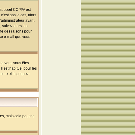
le support COPPA est
n'est pas le cas, alors
l'administrateur avant
 suivez alors les
une des raisons pour
sse e-mail que vous
que vous vous êtes
l est habituel pour les
ncore et impliquez-
s, mais cela peut ne