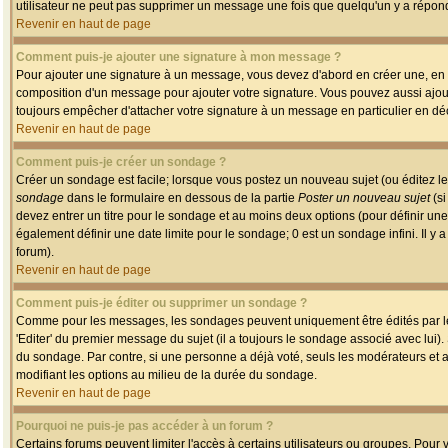
utilisateur ne peut pas supprimer un message une fois que quelqu'un y a répon
Revenir en haut de page
Comment puis-je ajouter une signature à mon message ?
Pour ajouter une signature à un message, vous devez d'abord en créer une, en a
composition d'un message pour ajouter votre signature. Vous pouvez aussi ajout
toujours empêcher d'attacher votre signature à un message en particulier en déc
Revenir en haut de page
Comment puis-je créer un sondage ?
Créer un sondage est facile; lorsque vous postez un nouveau sujet (ou éditez le
sondage
dans le formulaire en dessous de la partie
Poster un nouveau sujet
(si
devez entrer un titre pour le sondage et au moins deux options (pour définir u
également définir une date limite pour le sondage; 0 est un sondage infini. Il y a
forum).
Revenir en haut de page
Comment puis-je éditer ou supprimer un sondage ?
Comme pour les messages, les sondages peuvent uniquement être édités par le p
'Editer' du premier message du sujet (il a toujours le sondage associé avec lui)
du sondage. Par contre, si une personne a déjà voté, seuls les modérateurs et a
modifiant les options au milieu de la durée du sondage.
Revenir en haut de page
Pourquoi ne puis-je pas accéder à un forum ?
Certains forums peuvent limiter l'accès à certains utilisateurs ou groupes. Pour v