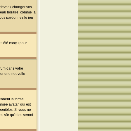
s devriez changer vos
useau horaire, comme la
 vous pardonnez le jeu
pas été conçu pour
orum dans votre
réer une nouvelle
ennent la forme
mmée avatar, qui est
ponibles. Si vous ne
s sûr qu'elles seront