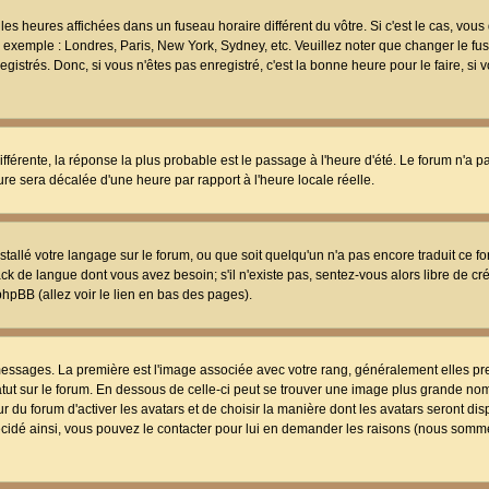
les heures affichées dans un fuseau horaire différent du vôtre. Si c'est le cas, vou
t, exemple : Londres, Paris, New York, Sydney, etc. Veuillez noter que changer le f
egistrés. Donc, si vous n'êtes pas enregistré, c'est la bonne heure pour le faire, si
différente, la réponse la plus probable est le passage à l'heure d'été. Le forum n'a 
eure sera décalée d'une heure par rapport à l'heure locale réelle.
nstallé votre langage sur le forum, ou que soit quelqu'un n'a pas encore traduit ce f
ack de langue dont vous avez besoin; s'il n'existe pas, sentez-vous alors libre de c
phpBB (allez voir le lien en bas des pages).
 messages. La première est l'image associée avec votre rang, généralement elles pr
atut sur le forum. En dessous de celle-ci peut se trouver une image plus grande no
 du forum d'activer les avatars et de choisir la manière dont les avatars seront dis
décidé ainsi, vous pouvez le contacter pour lui en demander les raisons (nous somme