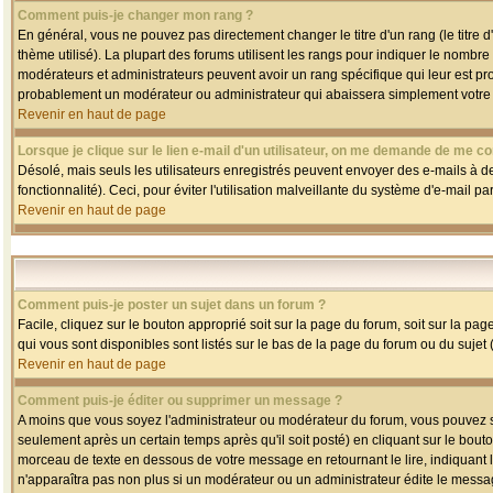
Comment puis-je changer mon rang ?
En général, vous ne pouvez pas directement changer le titre d'un rang (le titre d'
thème utilisé). La plupart des forums utilisent les rangs pour indiquer le nombre
modérateurs et administrateurs peuvent avoir un rang spécifique qui leur est pro
probablement un modérateur ou administrateur qui abaissera simplement votre
Revenir en haut de page
Lorsque je clique sur le lien e-mail d'un utilisateur, on me demande de me co
Désolé, mais seuls les utilisateurs enregistrés peuvent envoyer des e-mails à des
fonctionnalité). Ceci, pour éviter l'utilisation malveillante du système d'e-mail p
Revenir en haut de page
Comment puis-je poster un sujet dans un forum ?
Facile, cliquez sur le bouton approprié soit sur la page du forum, soit sur la pa
qui vous sont disponibles sont listés sur le bas de la page du forum ou du sujet (
Revenir en haut de page
Comment puis-je éditer ou supprimer un message ?
A moins que vous soyez l'administrateur ou modérateur du forum, vous pouvez
seulement après un certain temps après qu'il soit posté) en cliquant sur le bout
morceau de texte en dessous de votre message en retournant le lire, indiquant le
n'apparaîtra pas non plus si un modérateur ou un administrateur édite le message