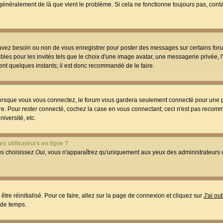
t généralement de là que vient le problème. Si cela ne fonctionne toujours pas, conta
 avez besoin ou non de vous enregistrer pour poster des messages sur certains foru
les pour les invités tels que le choix d'une image avatar, une messagerie privée, l
ment quelques instants; il est donc recommandé de le faire.
orsque vous vous connectez, le forum vous gardera seulement connecté pour une p
utre. Pour rester connecté, cochez la case en vous connectant; ceci n'est pas reco
iversité, etc.
s utilisateurs en ligne ?
ous choisissez
Oui
, vous n'apparaîtrez qu'uniquement aux yeux des administrateur
être réinitialisé. Pour ce faire, allez sur la page de connexion et cliquez sur
J'ai o
 de temps.