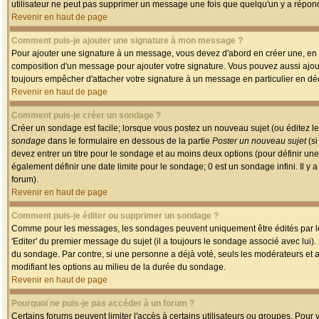
utilisateur ne peut pas supprimer un message une fois que quelqu'un y a répon
Revenir en haut de page
Comment puis-je ajouter une signature à mon message ?
Pour ajouter une signature à un message, vous devez d'abord en créer une, en a
composition d'un message pour ajouter votre signature. Vous pouvez aussi ajout
toujours empêcher d'attacher votre signature à un message en particulier en déc
Revenir en haut de page
Comment puis-je créer un sondage ?
Créer un sondage est facile; lorsque vous postez un nouveau sujet (ou éditez le
sondage
dans le formulaire en dessous de la partie
Poster un nouveau sujet
(si
devez entrer un titre pour le sondage et au moins deux options (pour définir u
également définir une date limite pour le sondage; 0 est un sondage infini. Il y a
forum).
Revenir en haut de page
Comment puis-je éditer ou supprimer un sondage ?
Comme pour les messages, les sondages peuvent uniquement être édités par le p
'Editer' du premier message du sujet (il a toujours le sondage associé avec lui)
du sondage. Par contre, si une personne a déjà voté, seuls les modérateurs et a
modifiant les options au milieu de la durée du sondage.
Revenir en haut de page
Pourquoi ne puis-je pas accéder à un forum ?
Certains forums peuvent limiter l'accès à certains utilisateurs ou groupes. Pour v