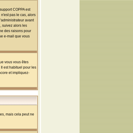
le support COPPA est
n'est pas le cas, alors
l'administrateur avant
 suivez alors les
une des raisons pour
sse e-mail que vous
que vous vous êtes
l est habituel pour les
ncore et impliquez-
s, mais cela peut ne