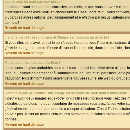
Les heures ne sont pas correctes !
Les heures sont certainement correctes; toutefois, ce que vous pouvez voir sont 
préférences dans votre profil en choisissant le fuseau horaire qui vous convien
plupart des autres options, peut uniquement être effectué par les utilisateurs enr
de mots !
Revenir en haut de page
J'ai changé le fuseau horaire et l'heure est toujours incorrecte !
Si vous êtes sûr d'avoir choisi le bon fuseau horaire et que l'heure est toujours 
gérer le changement entre l'heure d'hiver et l'heure d'été; donc, durant l'été, l'h
Revenir en haut de page
Ma langue n'est pas dans la liste !
Les raisons les plus probables pour ceci sont que soit l'administrateur n'a pas i
langue. Essayez de demander à l'administrateur du forum s'il peut installer le p
traduction. Plus d'informations peuvent être trouvées sur le site web du groupe 
Revenir en haut de page
Comment puis-je montrer une image en dessous de mon nom d'utilisateur ?
Il peut y avoir deux images sous votre nom d'utilisateur lorsque vous lisez des
d'étoiles ou de blocs indiquant combien de messages vous avez fait ou votre st
généralement unique ou personnelle à chaque utilisateur. C'est à l'administrateur
pouvez pas utiliser un avatar, cela voudra alors dire que l'administrateur en a 
bonnes !).
Revenir en haut de page