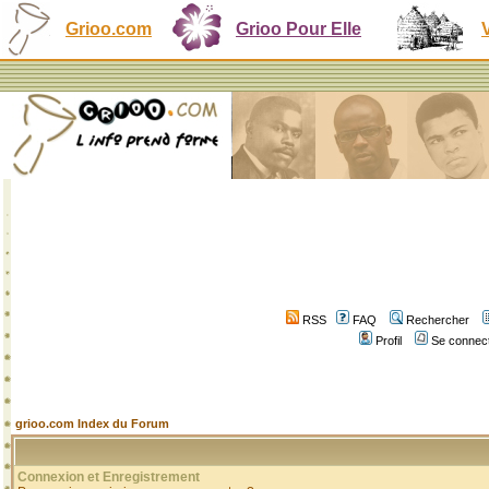
Grioo.com
Grioo Pour Elle
RSS
FAQ
Rechercher
Profil
Se connect
grioo.com Index du Forum
Connexion et Enregistrement