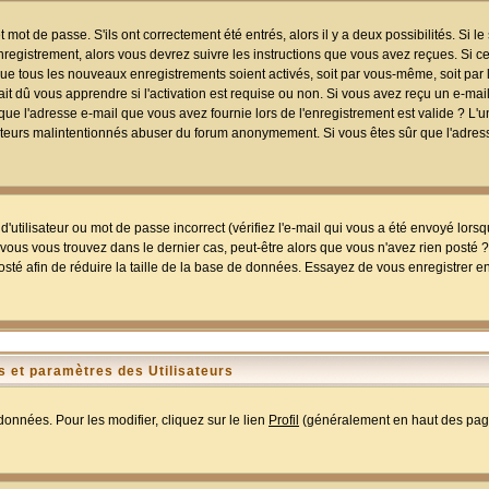
mot de passe. S'ils ont correctement été entrés, alors il y a deux possibilités. Si 
egistrement, alors vous devrez suivre les instructions que vous avez reçues. Si ce 
que tous les nouveaux enregistrements soient activés, soit par vous-même, soit par 
 dû vous apprendre si l'activation est requise ou non. Si vous avez reçu un e-mail,
r que l'adresse e-mail que vous avez fournie lors de l'enregistrement est valide ? L'
tilisateurs malintentionnés abuser du forum anonymement. Si vous êtes sûr que l'adre
utilisateur ou mot de passe incorrect (vérifiez l'e-mail qui vous a été envoyé lors
ous vous trouvez dans le dernier cas, peut-être alors que vous n'avez rien posté ? I
sté afin de réduire la taille de la base de données. Essayez de vous enregistrer e
 et paramètres des Utilisateurs
onnées. Pour les modifier, cliquez sur le lien
Profil
(généralement en haut des page