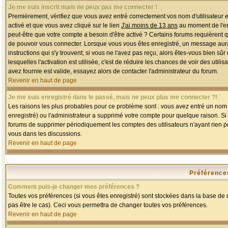
Je me suis inscrit mais ne peux pas me connecter !
Premièrement, vérifiez que vous avez entré correctement vos nom d'utilisateur et 
activé et que vous avez cliqué sur le lien
J'ai moins de 13 ans
au moment de l'enr
peut-être que votre compte a besoin d'être activé ? Certains forums requièrent 
de pouvoir vous connecter. Lorsque vous vous êtes enregistré, un message aurait
instructions qui s'y trouvent; si vous ne l'avez pas reçu, alors êtes-vous bien sû
lesquelles l'activation est utilisée, c'est de réduire les chances de voir des u
avez fournie est valide, essayez alors de contacter l'administrateur du forum.
Revenir en haut de page
Je me suis enregistré dans le passé, mais ne peux plus me connecter ?!
Les raisons les plus probables pour ce problème sont : vous avez entré un nom d'
enregistré) ou l'administrateur a supprimé votre compte pour quelque raison. Si v
forums de supprimer périodiquement les comptes des utilisateurs n'ayant rien po
vous dans les discussions.
Revenir en haut de page
Préférences
Comment puis-je changer mes préférences ?
Toutes vos préférences (si vous êtes enregistré) sont stockées dans la base de d
pas être le cas). Ceci vous permettra de changer toutes vos préférences.
Revenir en haut de page