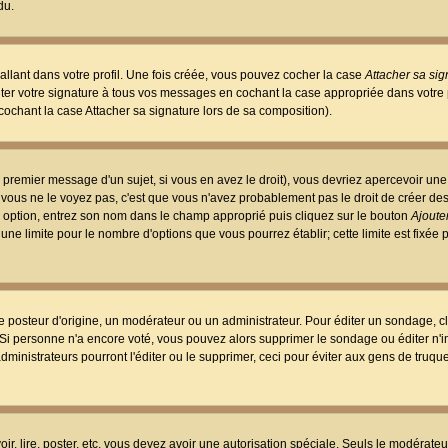
du.
llant dans votre profil. Une fois créée, vous pouvez cocher la case
Attacher sa sig
er votre signature à tous vos messages en cochant la case appropriée dans votre p
ochant la case Attacher sa signature lors de sa composition).
 premier message d'un sujet, si vous en avez le droit), vous devriez apercevoir une
 vous ne le voyez pas, c'est que vous n'avez probablement pas le droit de créer d
ne option, entrez son nom dans le champ approprié puis cliquez sur le bouton
Ajouter
 une limite pour le nombre d'options que vous pourrez établir; cette limite est fixée 
osteur d'origine, un modérateur ou un administrateur. Pour éditer un sondage, cl
. Si personne n'a encore voté, vous pouvez alors supprimer le sondage ou éditer n'
dministrateurs pourront l'éditer ou le supprimer, ceci pour éviter aux gens de truq
oir, lire, poster, etc. vous devez avoir une autorisation spéciale. Seuls le modérateu