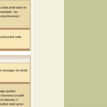
votre profil selon le
 exemple : les
; vous trouverez
rait activé cette
un message; les droits
age (parfois
trouverez un petit
'a répondu, il
euillez noter qu'un