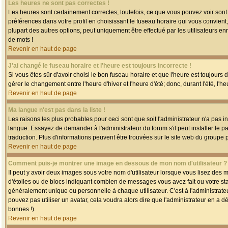
Les heures ne sont pas correctes !
Les heures sont certainement correctes; toutefois, ce que vous pouvez voir sont 
préférences dans votre profil en choisissant le fuseau horaire qui vous convien
plupart des autres options, peut uniquement être effectué par les utilisateurs enr
de mots !
Revenir en haut de page
J'ai changé le fuseau horaire et l'heure est toujours incorrecte !
Si vous êtes sûr d'avoir choisi le bon fuseau horaire et que l'heure est toujours 
gérer le changement entre l'heure d'hiver et l'heure d'été; donc, durant l'été, l'h
Revenir en haut de page
Ma langue n'est pas dans la liste !
Les raisons les plus probables pour ceci sont que soit l'administrateur n'a pas i
langue. Essayez de demander à l'administrateur du forum s'il peut installer le p
traduction. Plus d'informations peuvent être trouvées sur le site web du groupe 
Revenir en haut de page
Comment puis-je montrer une image en dessous de mon nom d'utilisateur ?
Il peut y avoir deux images sous votre nom d'utilisateur lorsque vous lisez des
d'étoiles ou de blocs indiquant combien de messages vous avez fait ou votre st
généralement unique ou personnelle à chaque utilisateur. C'est à l'administrateur
pouvez pas utiliser un avatar, cela voudra alors dire que l'administrateur en a 
bonnes !).
Revenir en haut de page