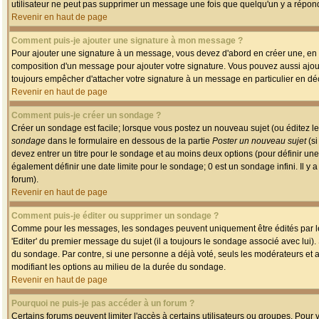
utilisateur ne peut pas supprimer un message une fois que quelqu'un y a répon
Revenir en haut de page
Comment puis-je ajouter une signature à mon message ?
Pour ajouter une signature à un message, vous devez d'abord en créer une, en a
composition d'un message pour ajouter votre signature. Vous pouvez aussi ajout
toujours empêcher d'attacher votre signature à un message en particulier en déc
Revenir en haut de page
Comment puis-je créer un sondage ?
Créer un sondage est facile; lorsque vous postez un nouveau sujet (ou éditez le
sondage
dans le formulaire en dessous de la partie
Poster un nouveau sujet
(si
devez entrer un titre pour le sondage et au moins deux options (pour définir u
également définir une date limite pour le sondage; 0 est un sondage infini. Il y a
forum).
Revenir en haut de page
Comment puis-je éditer ou supprimer un sondage ?
Comme pour les messages, les sondages peuvent uniquement être édités par le p
'Editer' du premier message du sujet (il a toujours le sondage associé avec lui)
du sondage. Par contre, si une personne a déjà voté, seuls les modérateurs et a
modifiant les options au milieu de la durée du sondage.
Revenir en haut de page
Pourquoi ne puis-je pas accéder à un forum ?
Certains forums peuvent limiter l'accès à certains utilisateurs ou groupes. Pour v