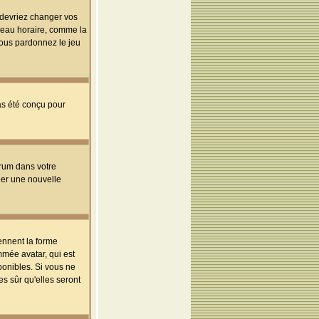
s devriez changer vos
useau horaire, comme la
 vous pardonnez le jeu
pas été conçu pour
orum dans votre
réer une nouvelle
ennent la forme
mmée avatar, qui est
ponibles. Si vous ne
s sûr qu'elles seront