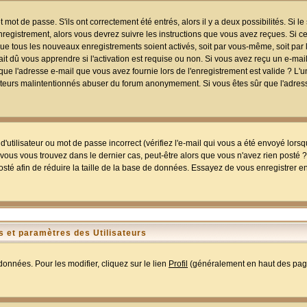
mot de passe. S'ils ont correctement été entrés, alors il y a deux possibilités. Si 
egistrement, alors vous devrez suivre les instructions que vous avez reçues. Si ce 
que tous les nouveaux enregistrements soient activés, soit par vous-même, soit par 
 dû vous apprendre si l'activation est requise ou non. Si vous avez reçu un e-mail,
r que l'adresse e-mail que vous avez fournie lors de l'enregistrement est valide ? L'
tilisateurs malintentionnés abuser du forum anonymement. Si vous êtes sûr que l'adre
utilisateur ou mot de passe incorrect (vérifiez l'e-mail qui vous a été envoyé lors
ous vous trouvez dans le dernier cas, peut-être alors que vous n'avez rien posté ? I
sté afin de réduire la taille de la base de données. Essayez de vous enregistrer e
 et paramètres des Utilisateurs
onnées. Pour les modifier, cliquez sur le lien
Profil
(généralement en haut des page