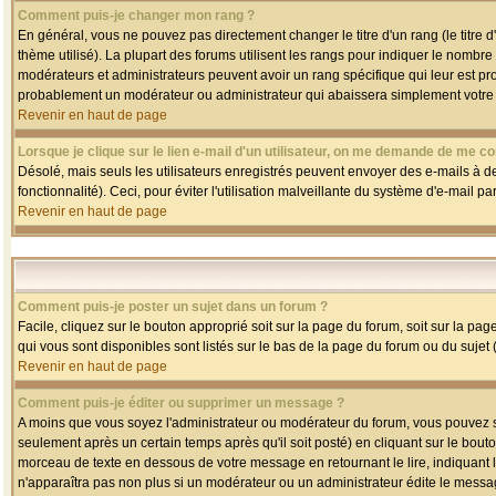
Comment puis-je changer mon rang ?
En général, vous ne pouvez pas directement changer le titre d'un rang (le titre d'
thème utilisé). La plupart des forums utilisent les rangs pour indiquer le nombre
modérateurs et administrateurs peuvent avoir un rang spécifique qui leur est pro
probablement un modérateur ou administrateur qui abaissera simplement votre
Revenir en haut de page
Lorsque je clique sur le lien e-mail d'un utilisateur, on me demande de me co
Désolé, mais seuls les utilisateurs enregistrés peuvent envoyer des e-mails à des
fonctionnalité). Ceci, pour éviter l'utilisation malveillante du système d'e-mail p
Revenir en haut de page
Comment puis-je poster un sujet dans un forum ?
Facile, cliquez sur le bouton approprié soit sur la page du forum, soit sur la pa
qui vous sont disponibles sont listés sur le bas de la page du forum ou du sujet (
Revenir en haut de page
Comment puis-je éditer ou supprimer un message ?
A moins que vous soyez l'administrateur ou modérateur du forum, vous pouvez
seulement après un certain temps après qu'il soit posté) en cliquant sur le bout
morceau de texte en dessous de votre message en retournant le lire, indiquant le
n'apparaîtra pas non plus si un modérateur ou un administrateur édite le message