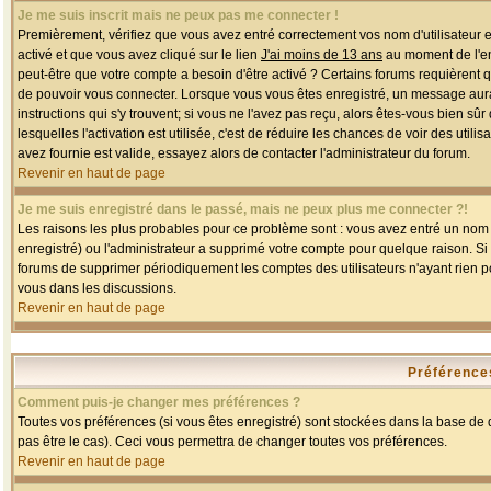
Je me suis inscrit mais ne peux pas me connecter !
Premièrement, vérifiez que vous avez entré correctement vos nom d'utilisateur et 
activé et que vous avez cliqué sur le lien
J'ai moins de 13 ans
au moment de l'enr
peut-être que votre compte a besoin d'être activé ? Certains forums requièrent 
de pouvoir vous connecter. Lorsque vous vous êtes enregistré, un message aurait
instructions qui s'y trouvent; si vous ne l'avez pas reçu, alors êtes-vous bien sû
lesquelles l'activation est utilisée, c'est de réduire les chances de voir des u
avez fournie est valide, essayez alors de contacter l'administrateur du forum.
Revenir en haut de page
Je me suis enregistré dans le passé, mais ne peux plus me connecter ?!
Les raisons les plus probables pour ce problème sont : vous avez entré un nom d'
enregistré) ou l'administrateur a supprimé votre compte pour quelque raison. Si v
forums de supprimer périodiquement les comptes des utilisateurs n'ayant rien po
vous dans les discussions.
Revenir en haut de page
Préférences
Comment puis-je changer mes préférences ?
Toutes vos préférences (si vous êtes enregistré) sont stockées dans la base de d
pas être le cas). Ceci vous permettra de changer toutes vos préférences.
Revenir en haut de page