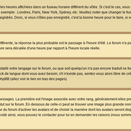
les heures affichées dans un fuseau horaire différent du vôtre. Si c'est le cas, vou
t, exemple : Londres, Paris, New York, Sydney, etc. Veuillez noter que changer le f
egistrés. Donc, si vous n'êtes pas enregistré, c'est la bonne heure pour le faire, si
différente, la réponse la plus probable est le passage à l'heure d'été. Le forum n'a 
eure sera décalée d'une heure par rapport à l'heure locale réelle.
nstallé votre langage sur le forum, ou que soit quelqu'un n'a pas encore traduit ce f
ack de langue dont vous avez besoin; s'il n'existe pas, sentez-vous alors libre de c
phpBB (allez voir le lien en bas des pages).
 messages. La première est l'image associée avec votre rang, généralement elles pr
atut sur le forum. En dessous de celle-ci peut se trouver une image plus grande no
 du forum d'activer les avatars et de choisir la manière dont les avatars seront dis
décidé ainsi, vous pouvez le contacter pour lui en demander les raisons (nous somme