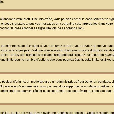
du.
llant dans votre profil. Une fois créée, vous pouvez cocher la case
Attacher sa sig
er votre signature à tous vos messages en cochant la case appropriée dans votre p
ochant la case Attacher sa signature lors de sa composition).
 premier message d'un sujet, si vous en avez le droit), vous devriez apercevoir une
 vous ne le voyez pas, c'est que vous n'avez probablement pas le droit de créer d
ne option, entrez son nom dans le champ approprié puis cliquez sur le bouton
Ajouter
 une limite pour le nombre d'options que vous pourrez établir; cette limite est fixée 
osteur d'origine, un modérateur ou un administrateur. Pour éditer un sondage, cl
. Si personne n'a encore voté, vous pouvez alors supprimer le sondage ou éditer n'
dministrateurs pourront l'éditer ou le supprimer, ceci pour éviter aux gens de truq
oir, lire, poster, etc. vous devez avoir une autorisation spéciale. Seuls le modérateu