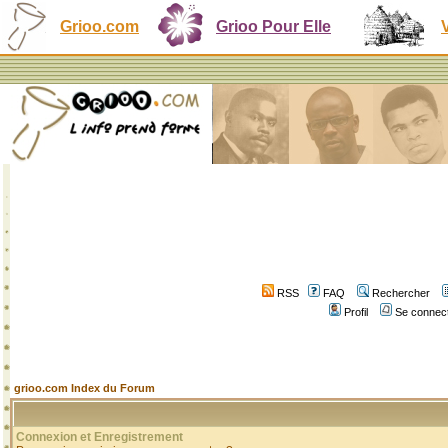
Grioo.com
Grioo Pour Elle
RSS
FAQ
Rechercher
Profil
Se connect
grioo.com Index du Forum
Connexion et Enregistrement