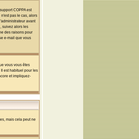
le support COPPA est
n'est pas le cas, alors
l'administrateur avant
 suivez alors les
une des raisons pour
sse e-mail que vous
que vous vous êtes
l est habituel pour les
ncore et impliquez-
s, mais cela peut ne