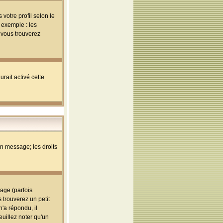
votre profil selon le
 exemple : les
; vous trouverez
rait activé cette
un message; les droits
age (parfois
trouverez un petit
'a répondu, il
euillez noter qu'un