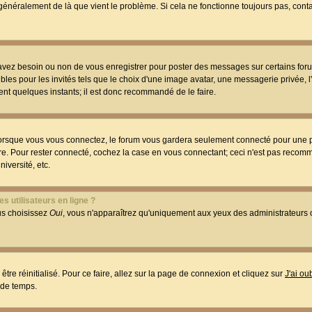
t généralement de là que vient le problème. Si cela ne fonctionne toujours pas, conta
 avez besoin ou non de vous enregistrer pour poster des messages sur certains foru
les pour les invités tels que le choix d'une image avatar, une messagerie privée, l
ment quelques instants; il est donc recommandé de le faire.
orsque vous vous connectez, le forum vous gardera seulement connecté pour une p
utre. Pour rester connecté, cochez la case en vous connectant; ceci n'est pas reco
iversité, etc.
s utilisateurs en ligne ?
ous choisissez
Oui
, vous n'apparaîtrez qu'uniquement aux yeux des administrateur
être réinitialisé. Pour ce faire, allez sur la page de connexion et cliquez sur
J'ai o
 de temps.