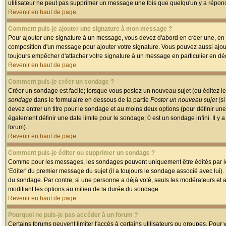
utilisateur ne peut pas supprimer un message une fois que quelqu'un y a répon
Revenir en haut de page
Comment puis-je ajouter une signature à mon message ?
Pour ajouter une signature à un message, vous devez d'abord en créer une, en a
composition d'un message pour ajouter votre signature. Vous pouvez aussi ajout
toujours empêcher d'attacher votre signature à un message en particulier en déc
Revenir en haut de page
Comment puis-je créer un sondage ?
Créer un sondage est facile; lorsque vous postez un nouveau sujet (ou éditez le
sondage
dans le formulaire en dessous de la partie
Poster un nouveau sujet
(si
devez entrer un titre pour le sondage et au moins deux options (pour définir u
également définir une date limite pour le sondage; 0 est un sondage infini. Il y a
forum).
Revenir en haut de page
Comment puis-je éditer ou supprimer un sondage ?
Comme pour les messages, les sondages peuvent uniquement être édités par le p
'Editer' du premier message du sujet (il a toujours le sondage associé avec lui)
du sondage. Par contre, si une personne a déjà voté, seuls les modérateurs et a
modifiant les options au milieu de la durée du sondage.
Revenir en haut de page
Pourquoi ne puis-je pas accéder à un forum ?
Certains forums peuvent limiter l'accès à certains utilisateurs ou groupes. Pour v