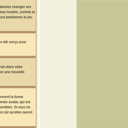
s devriez changer vos
useau horaire, comme la
 vous pardonnez le jeu
pas été conçu pour
orum dans votre
réer une nouvelle
ennent la forme
mmée avatar, qui est
ponibles. Si vous ne
s sûr qu'elles seront