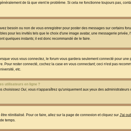
t généralement de là que vient le problème. Si cela ne fonctionne toujours pas, conta
 avez besoin ou non de vous enregistrer pour poster des messages sur certains foru
les pour les invités tels que le choix d'une image avatar, une messagerie privée, l
ment quelques instants; il est donc recommandé de le faire.
orsque vous vous connectez, le forum vous gardera seulement connecté pour une p
utre. Pour rester connecté, cochez la case en vous connectant; ceci n'est pas reco
iversité, etc.
s utilisateurs en ligne ?
ous choisissez
Oui
, vous n'apparaîtrez qu'uniquement aux yeux des administrateur
être réinitialisé. Pour ce faire, allez sur la page de connexion et cliquez sur
J'ai o
 de temps.