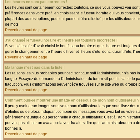
Les heures ne sont pas correctes !
Les heures sont certainement correctes; toutefois, ce que vous pouvez voir sont 
préférences dans votre profil en choisissant le fuseau horaire qui vous convien
plupart des autres options, peut uniquement être effectué par les utilisateurs enr
de mots !
Revenir en haut de page
J'ai changé le fuseau horaire et l'heure est toujours incorrecte !
Si vous êtes sûr d'avoir choisi le bon fuseau horaire et que l'heure est toujours 
gérer le changement entre l'heure d'hiver et l'heure d'été; donc, durant l'été, l'h
Revenir en haut de page
Ma langue n'est pas dans la liste !
Les raisons les plus probables pour ceci sont que soit l'administrateur n'a pas i
langue. Essayez de demander à l'administrateur du forum s'il peut installer le p
traduction. Plus d'informations peuvent être trouvées sur le site web du groupe 
Revenir en haut de page
Comment puis-je montrer une image en dessous de mon nom d'utilisateur ?
Il peut y avoir deux images sous votre nom d'utilisateur lorsque vous lisez des
d'étoiles ou de blocs indiquant combien de messages vous avez fait ou votre st
généralement unique ou personnelle à chaque utilisateur. C'est à l'administrateur
pouvez pas utiliser un avatar, cela voudra alors dire que l'administrateur en a 
bonnes !).
Revenir en haut de page