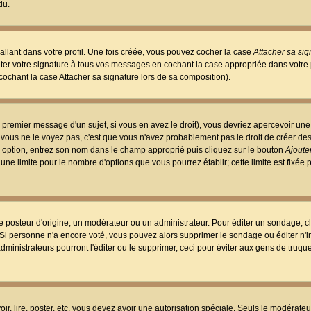
du.
llant dans votre profil. Une fois créée, vous pouvez cocher la case
Attacher sa sig
er votre signature à tous vos messages en cochant la case appropriée dans votre p
ochant la case Attacher sa signature lors de sa composition).
 premier message d'un sujet, si vous en avez le droit), vous devriez apercevoir une
 vous ne le voyez pas, c'est que vous n'avez probablement pas le droit de créer d
ne option, entrez son nom dans le champ approprié puis cliquez sur le bouton
Ajouter
 une limite pour le nombre d'options que vous pourrez établir; cette limite est fixée 
osteur d'origine, un modérateur ou un administrateur. Pour éditer un sondage, cl
. Si personne n'a encore voté, vous pouvez alors supprimer le sondage ou éditer n'
dministrateurs pourront l'éditer ou le supprimer, ceci pour éviter aux gens de truq
oir, lire, poster, etc. vous devez avoir une autorisation spéciale. Seuls le modérateu