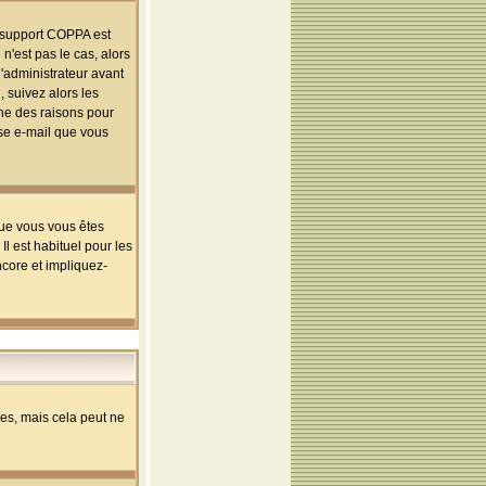
le support COPPA est
n'est pas le cas, alors
l'administrateur avant
 suivez alors les
une des raisons pour
sse e-mail que vous
que vous vous êtes
l est habituel pour les
ncore et impliquez-
s, mais cela peut ne