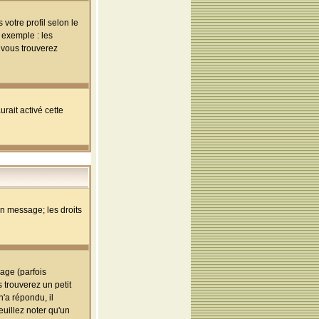
votre profil selon le
 exemple : les
; vous trouverez
rait activé cette
un message; les droits
age (parfois
trouverez un petit
'a répondu, il
euillez noter qu'un