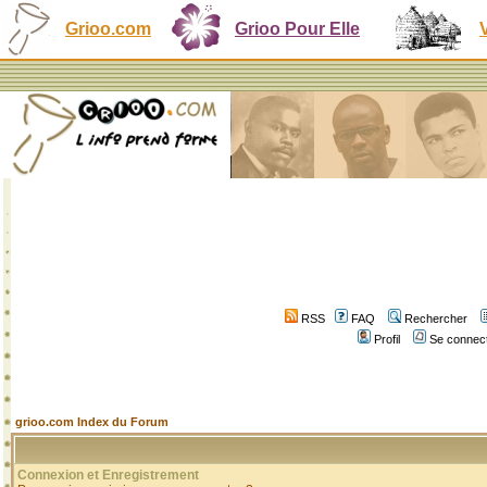
Grioo.com
Grioo Pour Elle
RSS
FAQ
Rechercher
Profil
Se connect
grioo.com Index du Forum
Connexion et Enregistrement