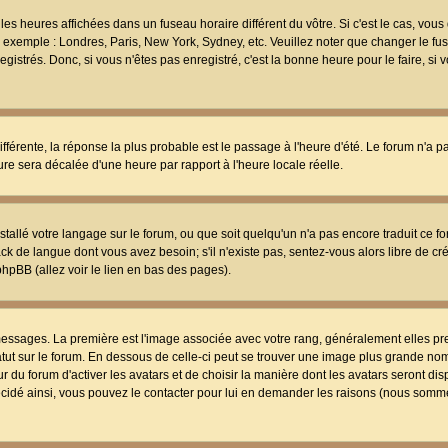
les heures affichées dans un fuseau horaire différent du vôtre. Si c'est le cas, vou
t, exemple : Londres, Paris, New York, Sydney, etc. Veuillez noter que changer le f
egistrés. Donc, si vous n'êtes pas enregistré, c'est la bonne heure pour le faire, si
différente, la réponse la plus probable est le passage à l'heure d'été. Le forum n'a 
eure sera décalée d'une heure par rapport à l'heure locale réelle.
nstallé votre langage sur le forum, ou que soit quelqu'un n'a pas encore traduit ce f
ack de langue dont vous avez besoin; s'il n'existe pas, sentez-vous alors libre de c
phpBB (allez voir le lien en bas des pages).
 messages. La première est l'image associée avec votre rang, généralement elles pr
atut sur le forum. En dessous de celle-ci peut se trouver une image plus grande no
 du forum d'activer les avatars et de choisir la manière dont les avatars seront dis
décidé ainsi, vous pouvez le contacter pour lui en demander les raisons (nous somme