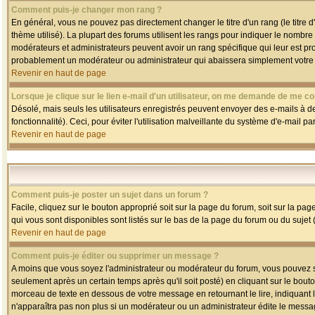
Comment puis-je changer mon rang ?
En général, vous ne pouvez pas directement changer le titre d'un rang (le titre d'
thème utilisé). La plupart des forums utilisent les rangs pour indiquer le nombre
modérateurs et administrateurs peuvent avoir un rang spécifique qui leur est pro
probablement un modérateur ou administrateur qui abaissera simplement votre
Revenir en haut de page
Lorsque je clique sur le lien e-mail d'un utilisateur, on me demande de me co
Désolé, mais seuls les utilisateurs enregistrés peuvent envoyer des e-mails à des
fonctionnalité). Ceci, pour éviter l'utilisation malveillante du système d'e-mail p
Revenir en haut de page
Comment puis-je poster un sujet dans un forum ?
Facile, cliquez sur le bouton approprié soit sur la page du forum, soit sur la pa
qui vous sont disponibles sont listés sur le bas de la page du forum ou du sujet (
Revenir en haut de page
Comment puis-je éditer ou supprimer un message ?
A moins que vous soyez l'administrateur ou modérateur du forum, vous pouvez
seulement après un certain temps après qu'il soit posté) en cliquant sur le bout
morceau de texte en dessous de votre message en retournant le lire, indiquant le
n'apparaîtra pas non plus si un modérateur ou un administrateur édite le message