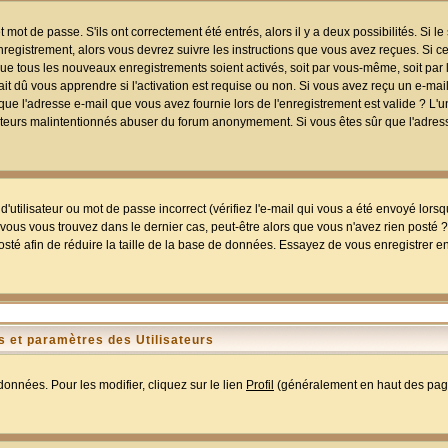
mot de passe. S'ils ont correctement été entrés, alors il y a deux possibilités. Si 
egistrement, alors vous devrez suivre les instructions que vous avez reçues. Si ce 
que tous les nouveaux enregistrements soient activés, soit par vous-même, soit par 
 dû vous apprendre si l'activation est requise ou non. Si vous avez reçu un e-mail,
r que l'adresse e-mail que vous avez fournie lors de l'enregistrement est valide ? L'
tilisateurs malintentionnés abuser du forum anonymement. Si vous êtes sûr que l'adre
utilisateur ou mot de passe incorrect (vérifiez l'e-mail qui vous a été envoyé lors
ous vous trouvez dans le dernier cas, peut-être alors que vous n'avez rien posté ? I
sté afin de réduire la taille de la base de données. Essayez de vous enregistrer e
 et paramètres des Utilisateurs
onnées. Pour les modifier, cliquez sur le lien
Profil
(généralement en haut des page