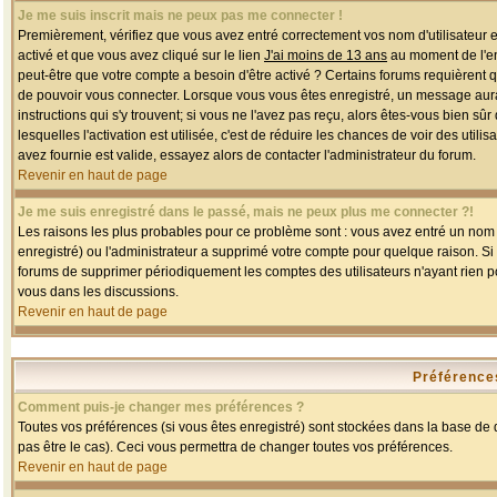
Je me suis inscrit mais ne peux pas me connecter !
Premièrement, vérifiez que vous avez entré correctement vos nom d'utilisateur et 
activé et que vous avez cliqué sur le lien
J'ai moins de 13 ans
au moment de l'enr
peut-être que votre compte a besoin d'être activé ? Certains forums requièrent 
de pouvoir vous connecter. Lorsque vous vous êtes enregistré, un message aurait
instructions qui s'y trouvent; si vous ne l'avez pas reçu, alors êtes-vous bien sû
lesquelles l'activation est utilisée, c'est de réduire les chances de voir des u
avez fournie est valide, essayez alors de contacter l'administrateur du forum.
Revenir en haut de page
Je me suis enregistré dans le passé, mais ne peux plus me connecter ?!
Les raisons les plus probables pour ce problème sont : vous avez entré un nom d'
enregistré) ou l'administrateur a supprimé votre compte pour quelque raison. Si v
forums de supprimer périodiquement les comptes des utilisateurs n'ayant rien po
vous dans les discussions.
Revenir en haut de page
Préférences
Comment puis-je changer mes préférences ?
Toutes vos préférences (si vous êtes enregistré) sont stockées dans la base de d
pas être le cas). Ceci vous permettra de changer toutes vos préférences.
Revenir en haut de page