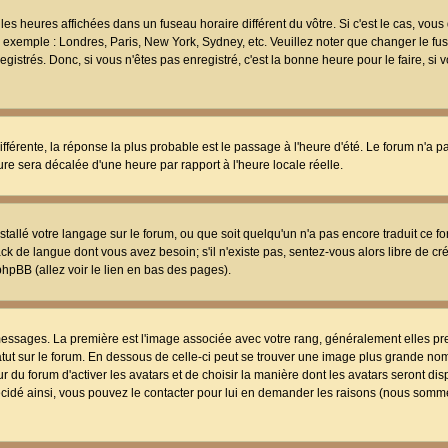
les heures affichées dans un fuseau horaire différent du vôtre. Si c'est le cas, vou
t, exemple : Londres, Paris, New York, Sydney, etc. Veuillez noter que changer le f
egistrés. Donc, si vous n'êtes pas enregistré, c'est la bonne heure pour le faire, si
différente, la réponse la plus probable est le passage à l'heure d'été. Le forum n'a 
eure sera décalée d'une heure par rapport à l'heure locale réelle.
nstallé votre langage sur le forum, ou que soit quelqu'un n'a pas encore traduit ce f
ack de langue dont vous avez besoin; s'il n'existe pas, sentez-vous alors libre de c
phpBB (allez voir le lien en bas des pages).
 messages. La première est l'image associée avec votre rang, généralement elles pr
atut sur le forum. En dessous de celle-ci peut se trouver une image plus grande no
 du forum d'activer les avatars et de choisir la manière dont les avatars seront dis
décidé ainsi, vous pouvez le contacter pour lui en demander les raisons (nous somme