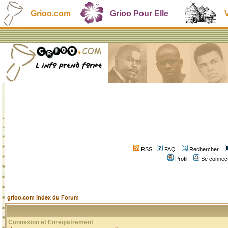
Grioo.com
Grioo Pour Elle
RSS
FAQ
Rechercher
Profil
Se connect
grioo.com Index du Forum
Connexion et Enregistrement