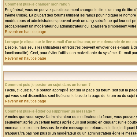
Comment puis-je changer mon rang ?
En général, vous ne pouvez pas directement changer le titre d'un rang (le titre d'
thème utilisé). La plupart des forums utilisent les rangs pour indiquer le nombre
modérateurs et administrateurs peuvent avoir un rang spécifique qui leur est pro
probablement un modérateur ou administrateur qui abaissera simplement votre
Revenir en haut de page
Lorsque je clique sur le lien e-mail d'un utilisateur, on me demande de me co
Désolé, mais seuls les utilisateurs enregistrés peuvent envoyer des e-mails à des
fonctionnalité). Ceci, pour éviter l'utilisation malveillante du système d'e-mail p
Revenir en haut de page
Comment puis-je poster un sujet dans un forum ?
Facile, cliquez sur le bouton approprié soit sur la page du forum, soit sur la pa
qui vous sont disponibles sont listés sur le bas de la page du forum ou du sujet (
Revenir en haut de page
Comment puis-je éditer ou supprimer un message ?
A moins que vous soyez l'administrateur ou modérateur du forum, vous pouvez
seulement après un certain temps après qu'il soit posté) en cliquant sur le bout
morceau de texte en dessous de votre message en retournant le lire, indiquant le
n'apparaîtra pas non plus si un modérateur ou un administrateur édite le message