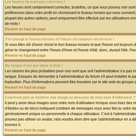
Les heures ne sont pas correctes !
Les heures sont certainement correctes; toutefois, ce que vous pouvez voir sont 
préférences dans votre profil en choisissant le fuseau horaire qui vous convien
plupart des autres options, peut uniquement être effectué par les utilisateurs enr
de mots !
Revenir en haut de page
J'ai changé le fuseau horaire et l'heure est toujours incorrecte !
Si vous êtes sûr d'avoir choisi le bon fuseau horaire et que l'heure est toujours 
gérer le changement entre l'heure d'hiver et l'heure d'été; donc, durant l'été, l'h
Revenir en haut de page
Ma langue n'est pas dans la liste !
Les raisons les plus probables pour ceci sont que soit l'administrateur n'a pas i
langue. Essayez de demander à l'administrateur du forum s'il peut installer le p
traduction. Plus d'informations peuvent être trouvées sur le site web du groupe 
Revenir en haut de page
Comment puis-je montrer une image en dessous de mon nom d'utilisateur ?
Il peut y avoir deux images sous votre nom d'utilisateur lorsque vous lisez des
d'étoiles ou de blocs indiquant combien de messages vous avez fait ou votre st
généralement unique ou personnelle à chaque utilisateur. C'est à l'administrateur
pouvez pas utiliser un avatar, cela voudra alors dire que l'administrateur en a 
bonnes !).
Revenir en haut de page