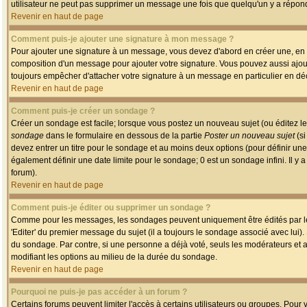
utilisateur ne peut pas supprimer un message une fois que quelqu'un y a répon
Revenir en haut de page
Comment puis-je ajouter une signature à mon message ?
Pour ajouter une signature à un message, vous devez d'abord en créer une, en a
composition d'un message pour ajouter votre signature. Vous pouvez aussi ajout
toujours empêcher d'attacher votre signature à un message en particulier en déc
Revenir en haut de page
Comment puis-je créer un sondage ?
Créer un sondage est facile; lorsque vous postez un nouveau sujet (ou éditez le
sondage
dans le formulaire en dessous de la partie
Poster un nouveau sujet
(si
devez entrer un titre pour le sondage et au moins deux options (pour définir u
également définir une date limite pour le sondage; 0 est un sondage infini. Il y a
forum).
Revenir en haut de page
Comment puis-je éditer ou supprimer un sondage ?
Comme pour les messages, les sondages peuvent uniquement être édités par le p
'Editer' du premier message du sujet (il a toujours le sondage associé avec lui)
du sondage. Par contre, si une personne a déjà voté, seuls les modérateurs et a
modifiant les options au milieu de la durée du sondage.
Revenir en haut de page
Pourquoi ne puis-je pas accéder à un forum ?
Certains forums peuvent limiter l'accès à certains utilisateurs ou groupes. Pour v