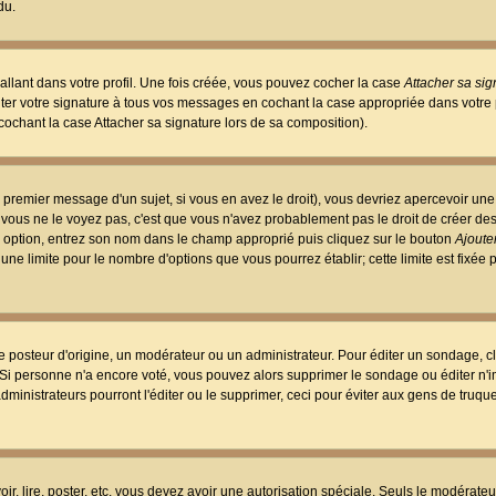
du.
llant dans votre profil. Une fois créée, vous pouvez cocher la case
Attacher sa sig
er votre signature à tous vos messages en cochant la case appropriée dans votre p
ochant la case Attacher sa signature lors de sa composition).
 premier message d'un sujet, si vous en avez le droit), vous devriez apercevoir une
 vous ne le voyez pas, c'est que vous n'avez probablement pas le droit de créer d
ne option, entrez son nom dans le champ approprié puis cliquez sur le bouton
Ajouter
 une limite pour le nombre d'options que vous pourrez établir; cette limite est fixée 
osteur d'origine, un modérateur ou un administrateur. Pour éditer un sondage, cl
. Si personne n'a encore voté, vous pouvez alors supprimer le sondage ou éditer n'
dministrateurs pourront l'éditer ou le supprimer, ceci pour éviter aux gens de truq
oir, lire, poster, etc. vous devez avoir une autorisation spéciale. Seuls le modérateu