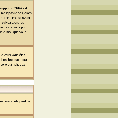
le support COPPA est
n'est pas le cas, alors
l'administrateur avant
 suivez alors les
une des raisons pour
sse e-mail que vous
que vous vous êtes
l est habituel pour les
ncore et impliquez-
s, mais cela peut ne