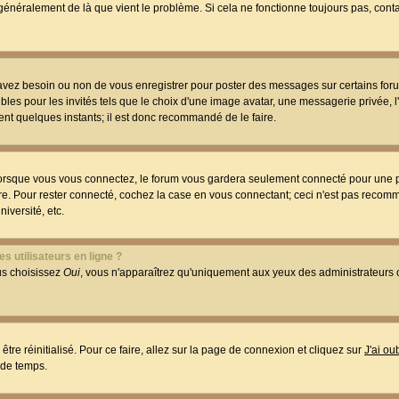
t généralement de là que vient le problème. Si cela ne fonctionne toujours pas, conta
 avez besoin ou non de vous enregistrer pour poster des messages sur certains foru
les pour les invités tels que le choix d'une image avatar, une messagerie privée, l
ment quelques instants; il est donc recommandé de le faire.
orsque vous vous connectez, le forum vous gardera seulement connecté pour une p
utre. Pour rester connecté, cochez la case en vous connectant; ceci n'est pas reco
iversité, etc.
s utilisateurs en ligne ?
ous choisissez
Oui
, vous n'apparaîtrez qu'uniquement aux yeux des administrateur
être réinitialisé. Pour ce faire, allez sur la page de connexion et cliquez sur
J'ai o
 de temps.