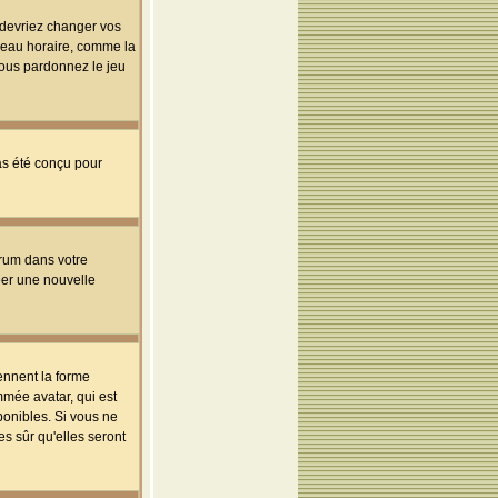
s devriez changer vos
useau horaire, comme la
 vous pardonnez le jeu
pas été conçu pour
orum dans votre
réer une nouvelle
ennent la forme
mmée avatar, qui est
ponibles. Si vous ne
s sûr qu'elles seront