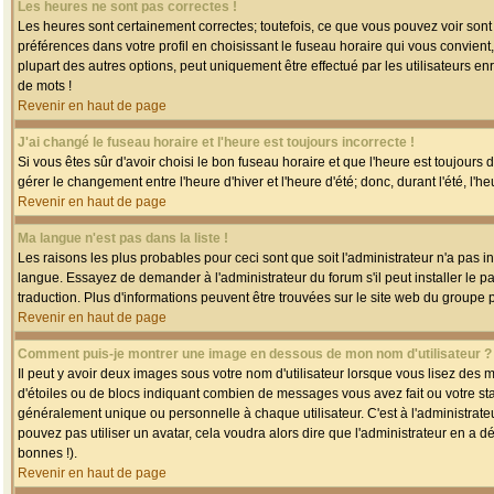
Les heures ne sont pas correctes !
Les heures sont certainement correctes; toutefois, ce que vous pouvez voir sont 
préférences dans votre profil en choisissant le fuseau horaire qui vous convien
plupart des autres options, peut uniquement être effectué par les utilisateurs enr
de mots !
Revenir en haut de page
J'ai changé le fuseau horaire et l'heure est toujours incorrecte !
Si vous êtes sûr d'avoir choisi le bon fuseau horaire et que l'heure est toujours 
gérer le changement entre l'heure d'hiver et l'heure d'été; donc, durant l'été, l'h
Revenir en haut de page
Ma langue n'est pas dans la liste !
Les raisons les plus probables pour ceci sont que soit l'administrateur n'a pas i
langue. Essayez de demander à l'administrateur du forum s'il peut installer le p
traduction. Plus d'informations peuvent être trouvées sur le site web du groupe 
Revenir en haut de page
Comment puis-je montrer une image en dessous de mon nom d'utilisateur ?
Il peut y avoir deux images sous votre nom d'utilisateur lorsque vous lisez des
d'étoiles ou de blocs indiquant combien de messages vous avez fait ou votre st
généralement unique ou personnelle à chaque utilisateur. C'est à l'administrateur
pouvez pas utiliser un avatar, cela voudra alors dire que l'administrateur en a 
bonnes !).
Revenir en haut de page