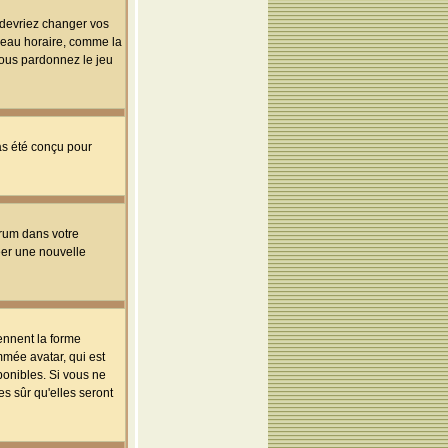
s devriez changer vos
useau horaire, comme la
 vous pardonnez le jeu
pas été conçu pour
orum dans votre
réer une nouvelle
ennent la forme
mmée avatar, qui est
ponibles. Si vous ne
s sûr qu'elles seront