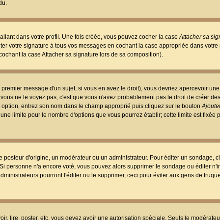
du.
llant dans votre profil. Une fois créée, vous pouvez cocher la case
Attacher sa sig
er votre signature à tous vos messages en cochant la case appropriée dans votre p
ochant la case Attacher sa signature lors de sa composition).
 premier message d'un sujet, si vous en avez le droit), vous devriez apercevoir une
 vous ne le voyez pas, c'est que vous n'avez probablement pas le droit de créer d
ne option, entrez son nom dans le champ approprié puis cliquez sur le bouton
Ajouter
 une limite pour le nombre d'options que vous pourrez établir; cette limite est fixée 
osteur d'origine, un modérateur ou un administrateur. Pour éditer un sondage, cl
. Si personne n'a encore voté, vous pouvez alors supprimer le sondage ou éditer n'
dministrateurs pourront l'éditer ou le supprimer, ceci pour éviter aux gens de truq
oir, lire, poster, etc. vous devez avoir une autorisation spéciale. Seuls le modérateu