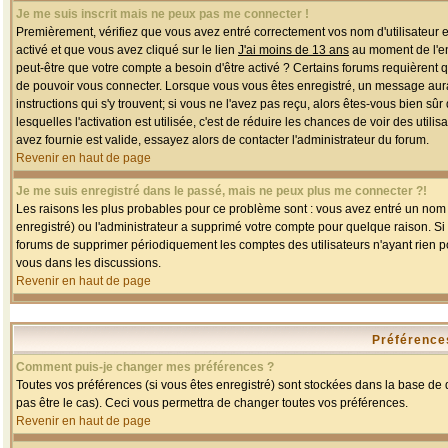
Je me suis inscrit mais ne peux pas me connecter !
Premièrement, vérifiez que vous avez entré correctement vos nom d'utilisateur et 
activé et que vous avez cliqué sur le lien
J'ai moins de 13 ans
au moment de l'enr
peut-être que votre compte a besoin d'être activé ? Certains forums requièrent 
de pouvoir vous connecter. Lorsque vous vous êtes enregistré, un message aurait
instructions qui s'y trouvent; si vous ne l'avez pas reçu, alors êtes-vous bien sû
lesquelles l'activation est utilisée, c'est de réduire les chances de voir des u
avez fournie est valide, essayez alors de contacter l'administrateur du forum.
Revenir en haut de page
Je me suis enregistré dans le passé, mais ne peux plus me connecter ?!
Les raisons les plus probables pour ce problème sont : vous avez entré un nom d'
enregistré) ou l'administrateur a supprimé votre compte pour quelque raison. Si v
forums de supprimer périodiquement les comptes des utilisateurs n'ayant rien po
vous dans les discussions.
Revenir en haut de page
Préférences
Comment puis-je changer mes préférences ?
Toutes vos préférences (si vous êtes enregistré) sont stockées dans la base de d
pas être le cas). Ceci vous permettra de changer toutes vos préférences.
Revenir en haut de page