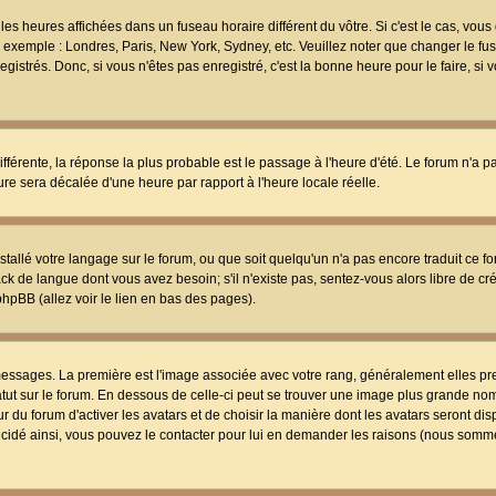
les heures affichées dans un fuseau horaire différent du vôtre. Si c'est le cas, vou
t, exemple : Londres, Paris, New York, Sydney, etc. Veuillez noter que changer le f
egistrés. Donc, si vous n'êtes pas enregistré, c'est la bonne heure pour le faire, si
différente, la réponse la plus probable est le passage à l'heure d'été. Le forum n'a 
eure sera décalée d'une heure par rapport à l'heure locale réelle.
nstallé votre langage sur le forum, ou que soit quelqu'un n'a pas encore traduit ce f
ack de langue dont vous avez besoin; s'il n'existe pas, sentez-vous alors libre de c
phpBB (allez voir le lien en bas des pages).
 messages. La première est l'image associée avec votre rang, généralement elles pr
atut sur le forum. En dessous de celle-ci peut se trouver une image plus grande no
 du forum d'activer les avatars et de choisir la manière dont les avatars seront dis
décidé ainsi, vous pouvez le contacter pour lui en demander les raisons (nous somme