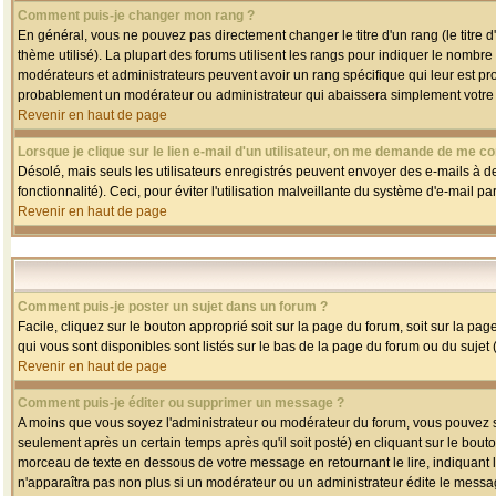
Comment puis-je changer mon rang ?
En général, vous ne pouvez pas directement changer le titre d'un rang (le titre d'
thème utilisé). La plupart des forums utilisent les rangs pour indiquer le nombre
modérateurs et administrateurs peuvent avoir un rang spécifique qui leur est pro
probablement un modérateur ou administrateur qui abaissera simplement votre
Revenir en haut de page
Lorsque je clique sur le lien e-mail d'un utilisateur, on me demande de me co
Désolé, mais seuls les utilisateurs enregistrés peuvent envoyer des e-mails à des
fonctionnalité). Ceci, pour éviter l'utilisation malveillante du système d'e-mail p
Revenir en haut de page
Comment puis-je poster un sujet dans un forum ?
Facile, cliquez sur le bouton approprié soit sur la page du forum, soit sur la pa
qui vous sont disponibles sont listés sur le bas de la page du forum ou du sujet (
Revenir en haut de page
Comment puis-je éditer ou supprimer un message ?
A moins que vous soyez l'administrateur ou modérateur du forum, vous pouvez
seulement après un certain temps après qu'il soit posté) en cliquant sur le bout
morceau de texte en dessous de votre message en retournant le lire, indiquant le
n'apparaîtra pas non plus si un modérateur ou un administrateur édite le message