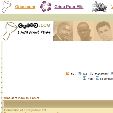
Grioo.com
Grioo Pour Elle
RSS
FAQ
Rechercher
Profil
Se connect
grioo.com Index du Forum
Connexion et Enregistrement