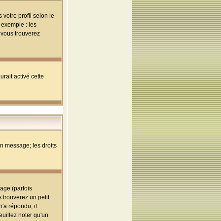
votre profil selon le
 exemple : les
; vous trouverez
rait activé cette
un message; les droits
age (parfois
trouverez un petit
'a répondu, il
euillez noter qu'un