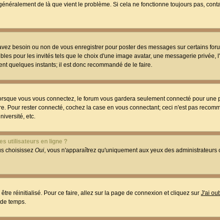
t généralement de là que vient le problème. Si cela ne fonctionne toujours pas, conta
 avez besoin ou non de vous enregistrer pour poster des messages sur certains foru
les pour les invités tels que le choix d'une image avatar, une messagerie privée, l
ment quelques instants; il est donc recommandé de le faire.
orsque vous vous connectez, le forum vous gardera seulement connecté pour une p
utre. Pour rester connecté, cochez la case en vous connectant; ceci n'est pas reco
iversité, etc.
s utilisateurs en ligne ?
ous choisissez
Oui
, vous n'apparaîtrez qu'uniquement aux yeux des administrateur
être réinitialisé. Pour ce faire, allez sur la page de connexion et cliquez sur
J'ai o
 de temps.