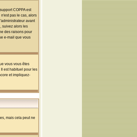
le support COPPA est
n'est pas le cas, alors
l'administrateur avant
 suivez alors les
une des raisons pour
sse e-mail que vous
que vous vous êtes
l est habituel pour les
ncore et impliquez-
s, mais cela peut ne