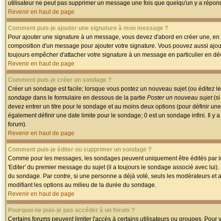
utilisateur ne peut pas supprimer un message une fois que quelqu'un y a répon
Revenir en haut de page
Comment puis-je ajouter une signature à mon message ?
Pour ajouter une signature à un message, vous devez d'abord en créer une, en a
composition d'un message pour ajouter votre signature. Vous pouvez aussi ajout
toujours empêcher d'attacher votre signature à un message en particulier en déc
Revenir en haut de page
Comment puis-je créer un sondage ?
Créer un sondage est facile; lorsque vous postez un nouveau sujet (ou éditez le
sondage
dans le formulaire en dessous de la partie
Poster un nouveau sujet
(si
devez entrer un titre pour le sondage et au moins deux options (pour définir u
également définir une date limite pour le sondage; 0 est un sondage infini. Il y a
forum).
Revenir en haut de page
Comment puis-je éditer ou supprimer un sondage ?
Comme pour les messages, les sondages peuvent uniquement être édités par le p
'Editer' du premier message du sujet (il a toujours le sondage associé avec lui)
du sondage. Par contre, si une personne a déjà voté, seuls les modérateurs et a
modifiant les options au milieu de la durée du sondage.
Revenir en haut de page
Pourquoi ne puis-je pas accéder à un forum ?
Certains forums peuvent limiter l'accès à certains utilisateurs ou groupes. Pour v