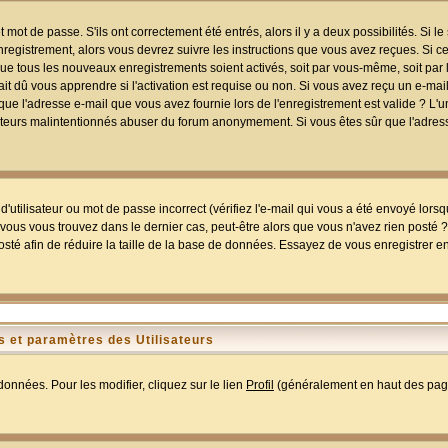
mot de passe. S'ils ont correctement été entrés, alors il y a deux possibilités. Si 
egistrement, alors vous devrez suivre les instructions que vous avez reçues. Si ce 
que tous les nouveaux enregistrements soient activés, soit par vous-même, soit par 
 dû vous apprendre si l'activation est requise ou non. Si vous avez reçu un e-mail,
r que l'adresse e-mail que vous avez fournie lors de l'enregistrement est valide ? L'
tilisateurs malintentionnés abuser du forum anonymement. Si vous êtes sûr que l'adre
utilisateur ou mot de passe incorrect (vérifiez l'e-mail qui vous a été envoyé lors
ous vous trouvez dans le dernier cas, peut-être alors que vous n'avez rien posté ? I
sté afin de réduire la taille de la base de données. Essayez de vous enregistrer e
 et paramètres des Utilisateurs
onnées. Pour les modifier, cliquez sur le lien
Profil
(généralement en haut des page