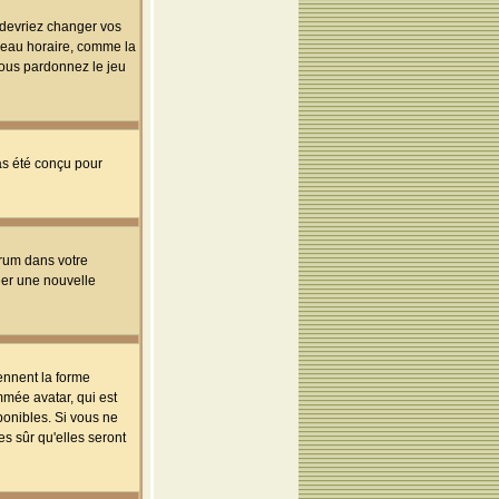
s devriez changer vos
useau horaire, comme la
 vous pardonnez le jeu
pas été conçu pour
orum dans votre
réer une nouvelle
ennent la forme
mmée avatar, qui est
ponibles. Si vous ne
s sûr qu'elles seront