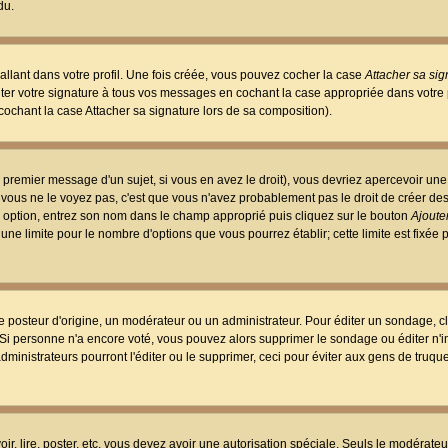
du.
llant dans votre profil. Une fois créée, vous pouvez cocher la case
Attacher sa sig
er votre signature à tous vos messages en cochant la case appropriée dans votre p
ochant la case Attacher sa signature lors de sa composition).
 premier message d'un sujet, si vous en avez le droit), vous devriez apercevoir une
 vous ne le voyez pas, c'est que vous n'avez probablement pas le droit de créer d
ne option, entrez son nom dans le champ approprié puis cliquez sur le bouton
Ajouter
 une limite pour le nombre d'options que vous pourrez établir; cette limite est fixée 
osteur d'origine, un modérateur ou un administrateur. Pour éditer un sondage, cl
. Si personne n'a encore voté, vous pouvez alors supprimer le sondage ou éditer n'
dministrateurs pourront l'éditer ou le supprimer, ceci pour éviter aux gens de truq
oir, lire, poster, etc. vous devez avoir une autorisation spéciale. Seuls le modérateu