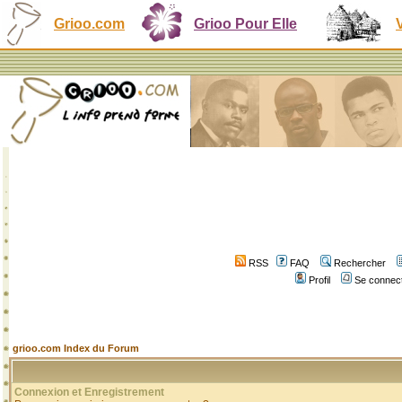
Grioo.com
Grioo Pour Elle
RSS
FAQ
Rechercher
Profil
Se connect
grioo.com Index du Forum
Connexion et Enregistrement