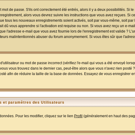
mot de passe. S'ils ont correctement été entrés, alors il y a deux possibilités. Si 
egistrement, alors vous devrez suivre les instructions que vous avez reçues. Si ce 
que tous les nouveaux enregistrements soient activés, soit par vous-même, soit par 
 dû vous apprendre si l'activation est requise ou non. Si vous avez reçu un e-mail,
r que l'adresse e-mail que vous avez fournie lors de l'enregistrement est valide ? L'
tilisateurs malintentionnés abuser du forum anonymement. Si vous êtes sûr que l'adre
utilisateur ou mot de passe incorrect (vérifiez l'e-mail qui vous a été envoyé lors
ous vous trouvez dans le dernier cas, peut-être alors que vous n'avez rien posté ? I
sté afin de réduire la taille de la base de données. Essayez de vous enregistrer e
 et paramètres des Utilisateurs
onnées. Pour les modifier, cliquez sur le lien
Profil
(généralement en haut des page