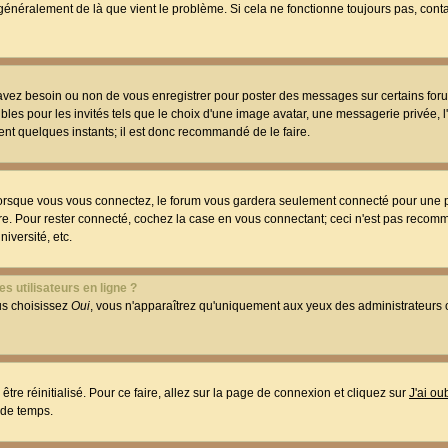
t généralement de là que vient le problème. Si cela ne fonctionne toujours pas, conta
 avez besoin ou non de vous enregistrer pour poster des messages sur certains foru
les pour les invités tels que le choix d'une image avatar, une messagerie privée, l
ment quelques instants; il est donc recommandé de le faire.
orsque vous vous connectez, le forum vous gardera seulement connecté pour une p
utre. Pour rester connecté, cochez la case en vous connectant; ceci n'est pas reco
iversité, etc.
s utilisateurs en ligne ?
ous choisissez
Oui
, vous n'apparaîtrez qu'uniquement aux yeux des administrateur
être réinitialisé. Pour ce faire, allez sur la page de connexion et cliquez sur
J'ai o
 de temps.