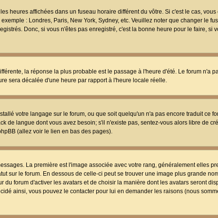
les heures affichées dans un fuseau horaire différent du vôtre. Si c'est le cas, vou
t, exemple : Londres, Paris, New York, Sydney, etc. Veuillez noter que changer le f
egistrés. Donc, si vous n'êtes pas enregistré, c'est la bonne heure pour le faire, si
différente, la réponse la plus probable est le passage à l'heure d'été. Le forum n'a 
eure sera décalée d'une heure par rapport à l'heure locale réelle.
nstallé votre langage sur le forum, ou que soit quelqu'un n'a pas encore traduit ce f
ack de langue dont vous avez besoin; s'il n'existe pas, sentez-vous alors libre de c
phpBB (allez voir le lien en bas des pages).
 messages. La première est l'image associée avec votre rang, généralement elles pr
atut sur le forum. En dessous de celle-ci peut se trouver une image plus grande no
 du forum d'activer les avatars et de choisir la manière dont les avatars seront dis
décidé ainsi, vous pouvez le contacter pour lui en demander les raisons (nous somme