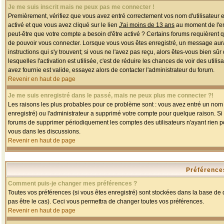
Je me suis inscrit mais ne peux pas me connecter !
Premièrement, vérifiez que vous avez entré correctement vos nom d'utilisateur et 
activé et que vous avez cliqué sur le lien
J'ai moins de 13 ans
au moment de l'enr
peut-être que votre compte a besoin d'être activé ? Certains forums requièrent 
de pouvoir vous connecter. Lorsque vous vous êtes enregistré, un message aurait
instructions qui s'y trouvent; si vous ne l'avez pas reçu, alors êtes-vous bien sû
lesquelles l'activation est utilisée, c'est de réduire les chances de voir des u
avez fournie est valide, essayez alors de contacter l'administrateur du forum.
Revenir en haut de page
Je me suis enregistré dans le passé, mais ne peux plus me connecter ?!
Les raisons les plus probables pour ce problème sont : vous avez entré un nom d'
enregistré) ou l'administrateur a supprimé votre compte pour quelque raison. Si v
forums de supprimer périodiquement les comptes des utilisateurs n'ayant rien po
vous dans les discussions.
Revenir en haut de page
Préférences
Comment puis-je changer mes préférences ?
Toutes vos préférences (si vous êtes enregistré) sont stockées dans la base de d
pas être le cas). Ceci vous permettra de changer toutes vos préférences.
Revenir en haut de page