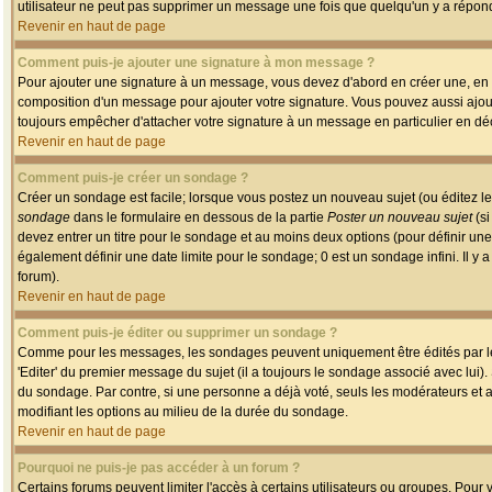
utilisateur ne peut pas supprimer un message une fois que quelqu'un y a répon
Revenir en haut de page
Comment puis-je ajouter une signature à mon message ?
Pour ajouter une signature à un message, vous devez d'abord en créer une, en a
composition d'un message pour ajouter votre signature. Vous pouvez aussi ajout
toujours empêcher d'attacher votre signature à un message en particulier en déc
Revenir en haut de page
Comment puis-je créer un sondage ?
Créer un sondage est facile; lorsque vous postez un nouveau sujet (ou éditez le
sondage
dans le formulaire en dessous de la partie
Poster un nouveau sujet
(si
devez entrer un titre pour le sondage et au moins deux options (pour définir u
également définir une date limite pour le sondage; 0 est un sondage infini. Il y a
forum).
Revenir en haut de page
Comment puis-je éditer ou supprimer un sondage ?
Comme pour les messages, les sondages peuvent uniquement être édités par le p
'Editer' du premier message du sujet (il a toujours le sondage associé avec lui)
du sondage. Par contre, si une personne a déjà voté, seuls les modérateurs et a
modifiant les options au milieu de la durée du sondage.
Revenir en haut de page
Pourquoi ne puis-je pas accéder à un forum ?
Certains forums peuvent limiter l'accès à certains utilisateurs ou groupes. Pour v