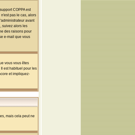
le support COPPA est
n'est pas le cas, alors
l'administrateur avant
 suivez alors les
une des raisons pour
sse e-mail que vous
que vous vous êtes
l est habituel pour les
ncore et impliquez-
s, mais cela peut ne