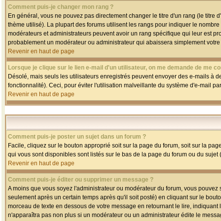
Comment puis-je changer mon rang ?
En général, vous ne pouvez pas directement changer le titre d'un rang (le titre d'
thème utilisé). La plupart des forums utilisent les rangs pour indiquer le nombre
modérateurs et administrateurs peuvent avoir un rang spécifique qui leur est pro
probablement un modérateur ou administrateur qui abaissera simplement votre
Revenir en haut de page
Lorsque je clique sur le lien e-mail d'un utilisateur, on me demande de me co
Désolé, mais seuls les utilisateurs enregistrés peuvent envoyer des e-mails à des
fonctionnalité). Ceci, pour éviter l'utilisation malveillante du système d'e-mail p
Revenir en haut de page
Comment puis-je poster un sujet dans un forum ?
Facile, cliquez sur le bouton approprié soit sur la page du forum, soit sur la pa
qui vous sont disponibles sont listés sur le bas de la page du forum ou du sujet (
Revenir en haut de page
Comment puis-je éditer ou supprimer un message ?
A moins que vous soyez l'administrateur ou modérateur du forum, vous pouvez
seulement après un certain temps après qu'il soit posté) en cliquant sur le bout
morceau de texte en dessous de votre message en retournant le lire, indiquant le
n'apparaîtra pas non plus si un modérateur ou un administrateur édite le message