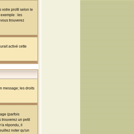
votre profil selon le
 exemple : les
; vous trouverez
rait activé cette
un message; les droits
age (parfois
trouverez un petit
'a répondu, il
euillez noter qu'un