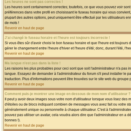
Les heures ne sont pas correctes !
Les heures sont certainement correctes; toutefois, ce que vous pouvez voir sont 
préférences dans votre profil en choisissant le fuseau horaire qui vous convien
plupart des autres options, peut uniquement être effectué par les utilisateurs enr
de mots !
Revenir en haut de page
J'ai changé le fuseau horaire et l'heure est toujours incorrecte !
Si vous êtes sûr d'avoir choisi le bon fuseau horaire et que l'heure est toujours 
gérer le changement entre l'heure d'hiver et l'heure d'été; donc, durant l'été, l'h
Revenir en haut de page
Ma langue n'est pas dans la liste !
Les raisons les plus probables pour ceci sont que soit l'administrateur n'a pas i
langue. Essayez de demander à l'administrateur du forum s'il peut installer le p
traduction. Plus d'informations peuvent être trouvées sur le site web du groupe 
Revenir en haut de page
Comment puis-je montrer une image en dessous de mon nom d'utilisateur ?
Il peut y avoir deux images sous votre nom d'utilisateur lorsque vous lisez des
d'étoiles ou de blocs indiquant combien de messages vous avez fait ou votre st
généralement unique ou personnelle à chaque utilisateur. C'est à l'administrateur
pouvez pas utiliser un avatar, cela voudra alors dire que l'administrateur en a 
bonnes !).
Revenir en haut de page