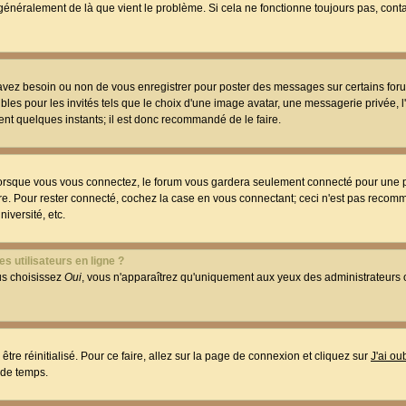
t généralement de là que vient le problème. Si cela ne fonctionne toujours pas, conta
 avez besoin ou non de vous enregistrer pour poster des messages sur certains foru
les pour les invités tels que le choix d'une image avatar, une messagerie privée, l
ment quelques instants; il est donc recommandé de le faire.
orsque vous vous connectez, le forum vous gardera seulement connecté pour une p
utre. Pour rester connecté, cochez la case en vous connectant; ceci n'est pas reco
iversité, etc.
s utilisateurs en ligne ?
ous choisissez
Oui
, vous n'apparaîtrez qu'uniquement aux yeux des administrateur
être réinitialisé. Pour ce faire, allez sur la page de connexion et cliquez sur
J'ai o
 de temps.