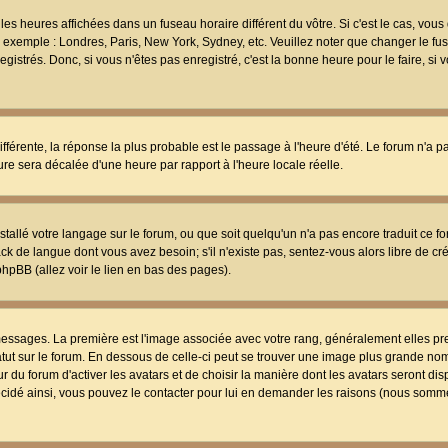
les heures affichées dans un fuseau horaire différent du vôtre. Si c'est le cas, vou
t, exemple : Londres, Paris, New York, Sydney, etc. Veuillez noter que changer le f
egistrés. Donc, si vous n'êtes pas enregistré, c'est la bonne heure pour le faire, si
différente, la réponse la plus probable est le passage à l'heure d'été. Le forum n'a 
eure sera décalée d'une heure par rapport à l'heure locale réelle.
nstallé votre langage sur le forum, ou que soit quelqu'un n'a pas encore traduit ce f
ack de langue dont vous avez besoin; s'il n'existe pas, sentez-vous alors libre de c
phpBB (allez voir le lien en bas des pages).
 messages. La première est l'image associée avec votre rang, généralement elles pr
atut sur le forum. En dessous de celle-ci peut se trouver une image plus grande no
 du forum d'activer les avatars et de choisir la manière dont les avatars seront dis
décidé ainsi, vous pouvez le contacter pour lui en demander les raisons (nous somme