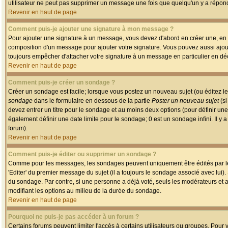
utilisateur ne peut pas supprimer un message une fois que quelqu'un y a répon
Revenir en haut de page
Comment puis-je ajouter une signature à mon message ?
Pour ajouter une signature à un message, vous devez d'abord en créer une, en a
composition d'un message pour ajouter votre signature. Vous pouvez aussi ajout
toujours empêcher d'attacher votre signature à un message en particulier en déc
Revenir en haut de page
Comment puis-je créer un sondage ?
Créer un sondage est facile; lorsque vous postez un nouveau sujet (ou éditez le
sondage
dans le formulaire en dessous de la partie
Poster un nouveau sujet
(si
devez entrer un titre pour le sondage et au moins deux options (pour définir u
également définir une date limite pour le sondage; 0 est un sondage infini. Il y a
forum).
Revenir en haut de page
Comment puis-je éditer ou supprimer un sondage ?
Comme pour les messages, les sondages peuvent uniquement être édités par le p
'Editer' du premier message du sujet (il a toujours le sondage associé avec lui)
du sondage. Par contre, si une personne a déjà voté, seuls les modérateurs et a
modifiant les options au milieu de la durée du sondage.
Revenir en haut de page
Pourquoi ne puis-je pas accéder à un forum ?
Certains forums peuvent limiter l'accès à certains utilisateurs ou groupes. Pour v