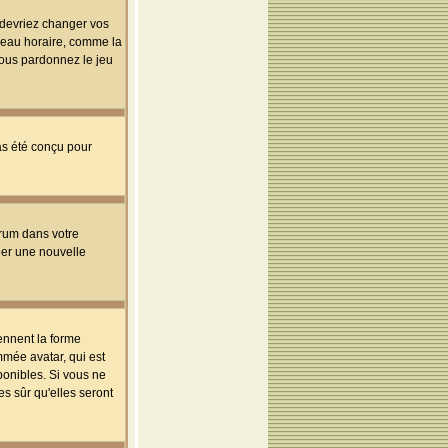
s devriez changer vos
useau horaire, comme la
 vous pardonnez le jeu
pas été conçu pour
orum dans votre
réer une nouvelle
ennent la forme
mmée avatar, qui est
ponibles. Si vous ne
s sûr qu'elles seront