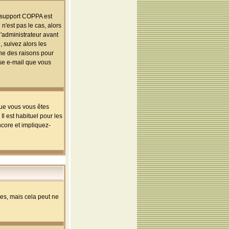
le support COPPA est
n'est pas le cas, alors
l'administrateur avant
 suivez alors les
une des raisons pour
sse e-mail que vous
que vous vous êtes
l est habituel pour les
ncore et impliquez-
s, mais cela peut ne