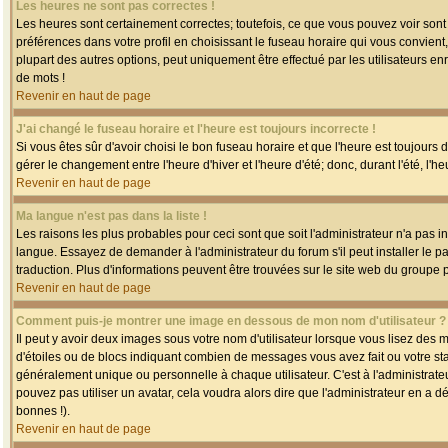
Les heures ne sont pas correctes !
Les heures sont certainement correctes; toutefois, ce que vous pouvez voir sont 
préférences dans votre profil en choisissant le fuseau horaire qui vous convien
plupart des autres options, peut uniquement être effectué par les utilisateurs enr
de mots !
Revenir en haut de page
J'ai changé le fuseau horaire et l'heure est toujours incorrecte !
Si vous êtes sûr d'avoir choisi le bon fuseau horaire et que l'heure est toujours 
gérer le changement entre l'heure d'hiver et l'heure d'été; donc, durant l'été, l'h
Revenir en haut de page
Ma langue n'est pas dans la liste !
Les raisons les plus probables pour ceci sont que soit l'administrateur n'a pas i
langue. Essayez de demander à l'administrateur du forum s'il peut installer le p
traduction. Plus d'informations peuvent être trouvées sur le site web du groupe 
Revenir en haut de page
Comment puis-je montrer une image en dessous de mon nom d'utilisateur ?
Il peut y avoir deux images sous votre nom d'utilisateur lorsque vous lisez des
d'étoiles ou de blocs indiquant combien de messages vous avez fait ou votre st
généralement unique ou personnelle à chaque utilisateur. C'est à l'administrateur
pouvez pas utiliser un avatar, cela voudra alors dire que l'administrateur en a 
bonnes !).
Revenir en haut de page