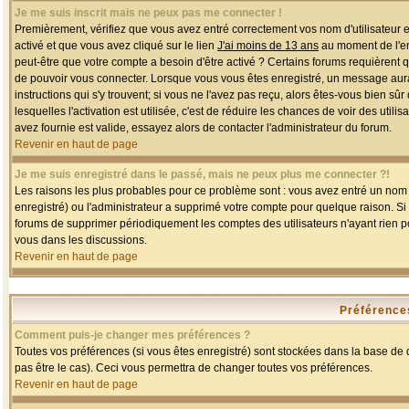
Je me suis inscrit mais ne peux pas me connecter !
Premièrement, vérifiez que vous avez entré correctement vos nom d'utilisateur et 
activé et que vous avez cliqué sur le lien
J'ai moins de 13 ans
au moment de l'enr
peut-être que votre compte a besoin d'être activé ? Certains forums requièrent 
de pouvoir vous connecter. Lorsque vous vous êtes enregistré, un message aurait
instructions qui s'y trouvent; si vous ne l'avez pas reçu, alors êtes-vous bien sû
lesquelles l'activation est utilisée, c'est de réduire les chances de voir des u
avez fournie est valide, essayez alors de contacter l'administrateur du forum.
Revenir en haut de page
Je me suis enregistré dans le passé, mais ne peux plus me connecter ?!
Les raisons les plus probables pour ce problème sont : vous avez entré un nom d'
enregistré) ou l'administrateur a supprimé votre compte pour quelque raison. Si v
forums de supprimer périodiquement les comptes des utilisateurs n'ayant rien po
vous dans les discussions.
Revenir en haut de page
Préférences
Comment puis-je changer mes préférences ?
Toutes vos préférences (si vous êtes enregistré) sont stockées dans la base de d
pas être le cas). Ceci vous permettra de changer toutes vos préférences.
Revenir en haut de page