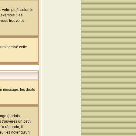
votre profil selon le
 exemple : les
; vous trouverez
rait activé cette
un message; les droits
age (parfois
trouverez un petit
'a répondu, il
euillez noter qu'un