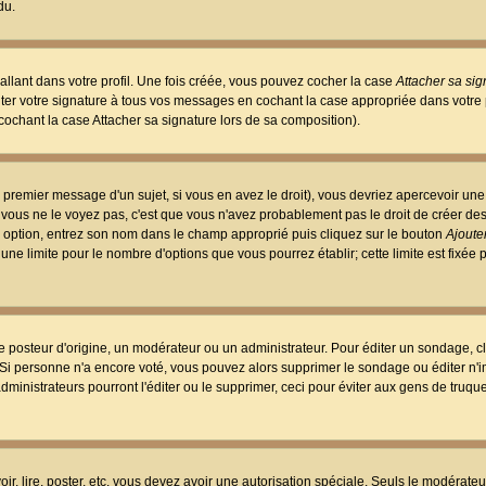
du.
llant dans votre profil. Une fois créée, vous pouvez cocher la case
Attacher sa sig
er votre signature à tous vos messages en cochant la case appropriée dans votre p
ochant la case Attacher sa signature lors de sa composition).
 premier message d'un sujet, si vous en avez le droit), vous devriez apercevoir une
 vous ne le voyez pas, c'est que vous n'avez probablement pas le droit de créer d
ne option, entrez son nom dans le champ approprié puis cliquez sur le bouton
Ajouter
 une limite pour le nombre d'options que vous pourrez établir; cette limite est fixée 
osteur d'origine, un modérateur ou un administrateur. Pour éditer un sondage, cl
. Si personne n'a encore voté, vous pouvez alors supprimer le sondage ou éditer n'
dministrateurs pourront l'éditer ou le supprimer, ceci pour éviter aux gens de truq
oir, lire, poster, etc. vous devez avoir une autorisation spéciale. Seuls le modérateu