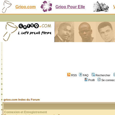
Grioo.com
Grioo Pour Elle
RSS
FAQ
Rechercher
Profil
Se connect
grioo.com Index du Forum
Connexion et Enregistrement