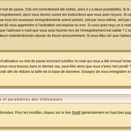
mot de passe. S'ils ont correctement été entrés, alors il y a deux possibilités. Si 
egistrement, alors vous devrez suivre les instructions que vous avez reçues. Si ce 
que tous les nouveaux enregistrements soient activés, soit par vous-même, soit par 
 dû vous apprendre si l'activation est requise ou non. Si vous avez reçu un e-mail,
r que l'adresse e-mail que vous avez fournie lors de l'enregistrement est valide ? L'
tilisateurs malintentionnés abuser du forum anonymement. Si vous êtes sûr que l'adre
utilisateur ou mot de passe incorrect (vérifiez l'e-mail qui vous a été envoyé lors
ous vous trouvez dans le dernier cas, peut-être alors que vous n'avez rien posté ? I
sté afin de réduire la taille de la base de données. Essayez de vous enregistrer e
 et paramètres des Utilisateurs
onnées. Pour les modifier, cliquez sur le lien
Profil
(généralement en haut des page