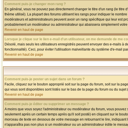
Comment puis-je changer mon rang ?
En général, vous ne pouvez pas directement changer le titre d'un rang (le titre d'
thème utilisé). La plupart des forums utilisent les rangs pour indiquer le nombre
modérateurs et administrateurs peuvent avoir un rang spécifique qui leur est pro
probablement un modérateur ou administrateur qui abaissera simplement votre
Revenir en haut de page
Lorsque je clique sur le lien e-mail d'un utilisateur, on me demande de me co
Désolé, mais seuls les utilisateurs enregistrés peuvent envoyer des e-mails à des
fonctionnalité). Ceci, pour éviter l'utilisation malveillante du système d'e-mail p
Revenir en haut de page
Comment puis-je poster un sujet dans un forum ?
Facile, cliquez sur le bouton approprié soit sur la page du forum, soit sur la pa
qui vous sont disponibles sont listés sur le bas de la page du forum ou du sujet (
Revenir en haut de page
Comment puis-je éditer ou supprimer un message ?
A moins que vous soyez l'administrateur ou modérateur du forum, vous pouvez
seulement après un certain temps après qu'il soit posté) en cliquant sur le bout
morceau de texte en dessous de votre message en retournant le lire, indiquant le
n'apparaîtra pas non plus si un modérateur ou un administrateur édite le message