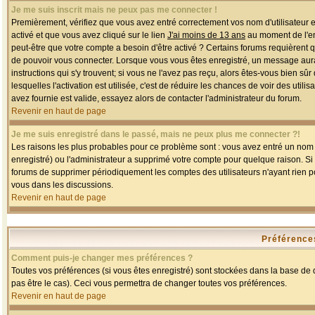
Je me suis inscrit mais ne peux pas me connecter !
Premièrement, vérifiez que vous avez entré correctement vos nom d'utilisateur et 
activé et que vous avez cliqué sur le lien
J'ai moins de 13 ans
au moment de l'enr
peut-être que votre compte a besoin d'être activé ? Certains forums requièrent 
de pouvoir vous connecter. Lorsque vous vous êtes enregistré, un message aurait
instructions qui s'y trouvent; si vous ne l'avez pas reçu, alors êtes-vous bien sû
lesquelles l'activation est utilisée, c'est de réduire les chances de voir des u
avez fournie est valide, essayez alors de contacter l'administrateur du forum.
Revenir en haut de page
Je me suis enregistré dans le passé, mais ne peux plus me connecter ?!
Les raisons les plus probables pour ce problème sont : vous avez entré un nom d'
enregistré) ou l'administrateur a supprimé votre compte pour quelque raison. Si v
forums de supprimer périodiquement les comptes des utilisateurs n'ayant rien po
vous dans les discussions.
Revenir en haut de page
Préférences
Comment puis-je changer mes préférences ?
Toutes vos préférences (si vous êtes enregistré) sont stockées dans la base de d
pas être le cas). Ceci vous permettra de changer toutes vos préférences.
Revenir en haut de page