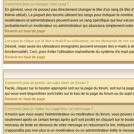
Comment puis-je changer mon rang ?
En général, vous ne pouvez pas directement changer le titre d'un rang (le titre d'
thème utilisé). La plupart des forums utilisent les rangs pour indiquer le nombre
modérateurs et administrateurs peuvent avoir un rang spécifique qui leur est pro
probablement un modérateur ou administrateur qui abaissera simplement votre
Revenir en haut de page
Lorsque je clique sur le lien e-mail d'un utilisateur, on me demande de me co
Désolé, mais seuls les utilisateurs enregistrés peuvent envoyer des e-mails à des
fonctionnalité). Ceci, pour éviter l'utilisation malveillante du système d'e-mail p
Revenir en haut de page
Comment puis-je poster un sujet dans un forum ?
Facile, cliquez sur le bouton approprié soit sur la page du forum, soit sur la pa
qui vous sont disponibles sont listés sur le bas de la page du forum ou du sujet (
Revenir en haut de page
Comment puis-je éditer ou supprimer un message ?
A moins que vous soyez l'administrateur ou modérateur du forum, vous pouvez
seulement après un certain temps après qu'il soit posté) en cliquant sur le bout
morceau de texte en dessous de votre message en retournant le lire, indiquant le
n'apparaîtra pas non plus si un modérateur ou un administrateur édite le message