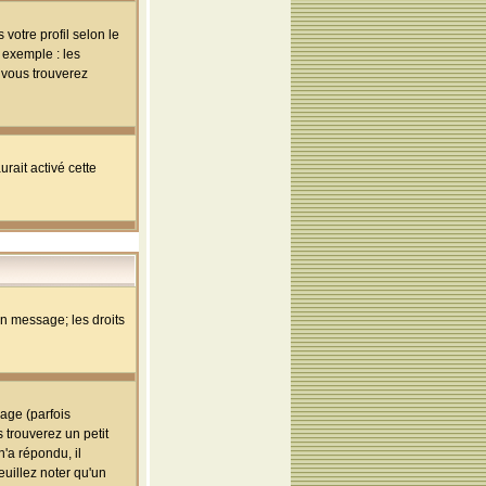
votre profil selon le
 exemple : les
; vous trouverez
rait activé cette
un message; les droits
age (parfois
trouverez un petit
'a répondu, il
euillez noter qu'un