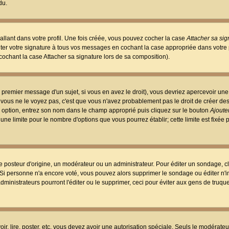
du.
llant dans votre profil. Une fois créée, vous pouvez cocher la case
Attacher sa sig
er votre signature à tous vos messages en cochant la case appropriée dans votre p
ochant la case Attacher sa signature lors de sa composition).
 premier message d'un sujet, si vous en avez le droit), vous devriez apercevoir une
 vous ne le voyez pas, c'est que vous n'avez probablement pas le droit de créer d
ne option, entrez son nom dans le champ approprié puis cliquez sur le bouton
Ajouter
 une limite pour le nombre d'options que vous pourrez établir; cette limite est fixée 
osteur d'origine, un modérateur ou un administrateur. Pour éditer un sondage, cl
. Si personne n'a encore voté, vous pouvez alors supprimer le sondage ou éditer n'
dministrateurs pourront l'éditer ou le supprimer, ceci pour éviter aux gens de truq
oir, lire, poster, etc. vous devez avoir une autorisation spéciale. Seuls le modérateu