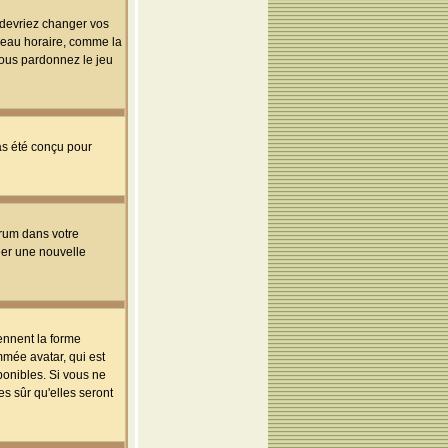
s devriez changer vos
useau horaire, comme la
 vous pardonnez le jeu
pas été conçu pour
orum dans votre
réer une nouvelle
ennent la forme
mmée avatar, qui est
ponibles. Si vous ne
s sûr qu'elles seront