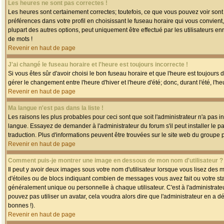
Les heures ne sont pas correctes !
Les heures sont certainement correctes; toutefois, ce que vous pouvez voir sont 
préférences dans votre profil en choisissant le fuseau horaire qui vous convien
plupart des autres options, peut uniquement être effectué par les utilisateurs enr
de mots !
Revenir en haut de page
J'ai changé le fuseau horaire et l'heure est toujours incorrecte !
Si vous êtes sûr d'avoir choisi le bon fuseau horaire et que l'heure est toujours 
gérer le changement entre l'heure d'hiver et l'heure d'été; donc, durant l'été, l'h
Revenir en haut de page
Ma langue n'est pas dans la liste !
Les raisons les plus probables pour ceci sont que soit l'administrateur n'a pas i
langue. Essayez de demander à l'administrateur du forum s'il peut installer le p
traduction. Plus d'informations peuvent être trouvées sur le site web du groupe 
Revenir en haut de page
Comment puis-je montrer une image en dessous de mon nom d'utilisateur ?
Il peut y avoir deux images sous votre nom d'utilisateur lorsque vous lisez des
d'étoiles ou de blocs indiquant combien de messages vous avez fait ou votre st
généralement unique ou personnelle à chaque utilisateur. C'est à l'administrateur
pouvez pas utiliser un avatar, cela voudra alors dire que l'administrateur en a 
bonnes !).
Revenir en haut de page