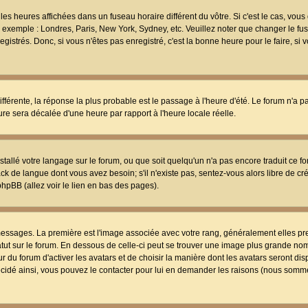
les heures affichées dans un fuseau horaire différent du vôtre. Si c'est le cas, vou
t, exemple : Londres, Paris, New York, Sydney, etc. Veuillez noter que changer le f
egistrés. Donc, si vous n'êtes pas enregistré, c'est la bonne heure pour le faire, si
différente, la réponse la plus probable est le passage à l'heure d'été. Le forum n'a 
eure sera décalée d'une heure par rapport à l'heure locale réelle.
nstallé votre langage sur le forum, ou que soit quelqu'un n'a pas encore traduit ce f
ack de langue dont vous avez besoin; s'il n'existe pas, sentez-vous alors libre de c
phpBB (allez voir le lien en bas des pages).
 messages. La première est l'image associée avec votre rang, généralement elles pr
atut sur le forum. En dessous de celle-ci peut se trouver une image plus grande no
 du forum d'activer les avatars et de choisir la manière dont les avatars seront dis
décidé ainsi, vous pouvez le contacter pour lui en demander les raisons (nous somme