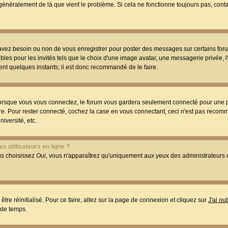
t généralement de là que vient le problème. Si cela ne fonctionne toujours pas, conta
 avez besoin ou non de vous enregistrer pour poster des messages sur certains foru
les pour les invités tels que le choix d'une image avatar, une messagerie privée, l
ment quelques instants; il est donc recommandé de le faire.
orsque vous vous connectez, le forum vous gardera seulement connecté pour une p
utre. Pour rester connecté, cochez la case en vous connectant; ceci n'est pas reco
iversité, etc.
s utilisateurs en ligne ?
ous choisissez
Oui
, vous n'apparaîtrez qu'uniquement aux yeux des administrateur
être réinitialisé. Pour ce faire, allez sur la page de connexion et cliquez sur
J'ai o
 de temps.