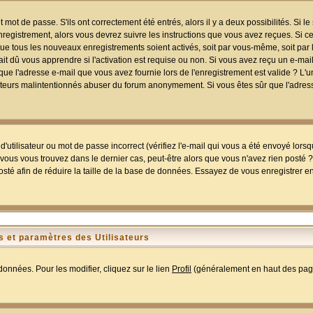
mot de passe. S'ils ont correctement été entrés, alors il y a deux possibilités. Si 
egistrement, alors vous devrez suivre les instructions que vous avez reçues. Si ce 
que tous les nouveaux enregistrements soient activés, soit par vous-même, soit par 
 dû vous apprendre si l'activation est requise ou non. Si vous avez reçu un e-mail,
r que l'adresse e-mail que vous avez fournie lors de l'enregistrement est valide ? L'
tilisateurs malintentionnés abuser du forum anonymement. Si vous êtes sûr que l'adre
utilisateur ou mot de passe incorrect (vérifiez l'e-mail qui vous a été envoyé lors
ous vous trouvez dans le dernier cas, peut-être alors que vous n'avez rien posté ? I
sté afin de réduire la taille de la base de données. Essayez de vous enregistrer e
 et paramètres des Utilisateurs
onnées. Pour les modifier, cliquez sur le lien
Profil
(généralement en haut des page