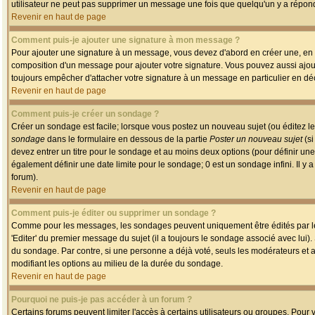
utilisateur ne peut pas supprimer un message une fois que quelqu'un y a répon
Revenir en haut de page
Comment puis-je ajouter une signature à mon message ?
Pour ajouter une signature à un message, vous devez d'abord en créer une, en a
composition d'un message pour ajouter votre signature. Vous pouvez aussi ajout
toujours empêcher d'attacher votre signature à un message en particulier en déc
Revenir en haut de page
Comment puis-je créer un sondage ?
Créer un sondage est facile; lorsque vous postez un nouveau sujet (ou éditez le
sondage
dans le formulaire en dessous de la partie
Poster un nouveau sujet
(si
devez entrer un titre pour le sondage et au moins deux options (pour définir u
également définir une date limite pour le sondage; 0 est un sondage infini. Il y a
forum).
Revenir en haut de page
Comment puis-je éditer ou supprimer un sondage ?
Comme pour les messages, les sondages peuvent uniquement être édités par le p
'Editer' du premier message du sujet (il a toujours le sondage associé avec lui)
du sondage. Par contre, si une personne a déjà voté, seuls les modérateurs et a
modifiant les options au milieu de la durée du sondage.
Revenir en haut de page
Pourquoi ne puis-je pas accéder à un forum ?
Certains forums peuvent limiter l'accès à certains utilisateurs ou groupes. Pour v