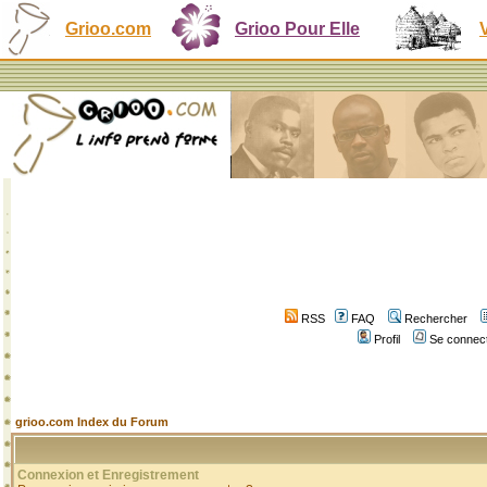
Grioo.com
Grioo Pour Elle
RSS
FAQ
Rechercher
Profil
Se connect
grioo.com Index du Forum
Connexion et Enregistrement