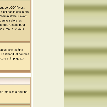
le support COPPA est
n'est pas le cas, alors
l'administrateur avant
 suivez alors les
une des raisons pour
sse e-mail que vous
que vous vous êtes
l est habituel pour les
ncore et impliquez-
s, mais cela peut ne