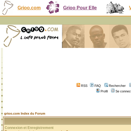
Grioo.com
Grioo Pour Elle
RSS
FAQ
Rechercher
Profil
Se connect
grioo.com Index du Forum
Connexion et Enregistrement