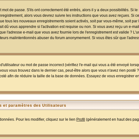
mot de passe. S'ils ont correctement été entrés, alors il y a deux possibilités. Si 
egistrement, alors vous devrez suivre les instructions que vous avez reçues. Si ce 
que tous les nouveaux enregistrements soient activés, soit par vous-même, soit par 
 dû vous apprendre si l'activation est requise ou non. Si vous avez reçu un e-mail,
r que l'adresse e-mail que vous avez fournie lors de l'enregistrement est valide ? L'
tilisateurs malintentionnés abuser du forum anonymement. Si vous êtes sûr que l'adre
utilisateur ou mot de passe incorrect (vérifiez l'e-mail qui vous a été envoyé lors
ous vous trouvez dans le dernier cas, peut-être alors que vous n'avez rien posté ? I
sté afin de réduire la taille de la base de données. Essayez de vous enregistrer e
 et paramètres des Utilisateurs
onnées. Pour les modifier, cliquez sur le lien
Profil
(généralement en haut des page