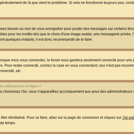
t généralement de là que vient le problème. Si cela ne fonctionne toujours pas, conta
 avez besoin ou non de vous enregistrer pour poster des messages sur certains foru
les pour les invités tels que le choix d'une image avatar, une messagerie privée, l
ment quelques instants; il est donc recommandé de le faire.
orsque vous vous connectez, le forum vous gardera seulement connecté pour une p
utre. Pour rester connecté, cochez la case en vous connectant; ceci n'est pas reco
iversité, etc.
s utilisateurs en ligne ?
ous choisissez
Oui
, vous n'apparaîtrez qu'uniquement aux yeux des administrateur
être réinitialisé. Pour ce faire, allez sur la page de connexion et cliquez sur
J'ai o
 de temps.