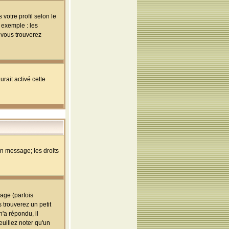
votre profil selon le
 exemple : les
; vous trouverez
rait activé cette
un message; les droits
age (parfois
trouverez un petit
'a répondu, il
euillez noter qu'un