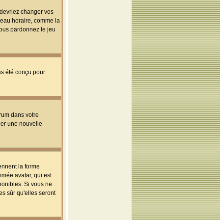
s devriez changer vos
useau horaire, comme la
 vous pardonnez le jeu
pas été conçu pour
orum dans votre
réer une nouvelle
ennent la forme
mmée avatar, qui est
ponibles. Si vous ne
s sûr qu'elles seront