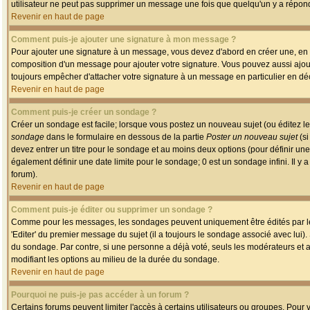
utilisateur ne peut pas supprimer un message une fois que quelqu'un y a répon
Revenir en haut de page
Comment puis-je ajouter une signature à mon message ?
Pour ajouter une signature à un message, vous devez d'abord en créer une, en a
composition d'un message pour ajouter votre signature. Vous pouvez aussi ajout
toujours empêcher d'attacher votre signature à un message en particulier en déc
Revenir en haut de page
Comment puis-je créer un sondage ?
Créer un sondage est facile; lorsque vous postez un nouveau sujet (ou éditez le
sondage
dans le formulaire en dessous de la partie
Poster un nouveau sujet
(si
devez entrer un titre pour le sondage et au moins deux options (pour définir u
également définir une date limite pour le sondage; 0 est un sondage infini. Il y a
forum).
Revenir en haut de page
Comment puis-je éditer ou supprimer un sondage ?
Comme pour les messages, les sondages peuvent uniquement être édités par le p
'Editer' du premier message du sujet (il a toujours le sondage associé avec lui)
du sondage. Par contre, si une personne a déjà voté, seuls les modérateurs et a
modifiant les options au milieu de la durée du sondage.
Revenir en haut de page
Pourquoi ne puis-je pas accéder à un forum ?
Certains forums peuvent limiter l'accès à certains utilisateurs ou groupes. Pour v