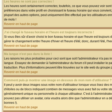
Les heures ne sont pas correctes !
Les heures sont certainement correctes; toutefois, ce que vous pouvez voir sont 
préférences dans votre profil en choisissant le fuseau horaire qui vous convien
plupart des autres options, peut uniquement être effectué par les utilisateurs enr
de mots !
Revenir en haut de page
J'ai changé le fuseau horaire et l'heure est toujours incorrecte !
Si vous êtes sûr d'avoir choisi le bon fuseau horaire et que l'heure est toujours 
gérer le changement entre l'heure d'hiver et l'heure d'été; donc, durant l'été, l'h
Revenir en haut de page
Ma langue n'est pas dans la liste !
Les raisons les plus probables pour ceci sont que soit l'administrateur n'a pas i
langue. Essayez de demander à l'administrateur du forum s'il peut installer le p
traduction. Plus d'informations peuvent être trouvées sur le site web du groupe 
Revenir en haut de page
Comment puis-je montrer une image en dessous de mon nom d'utilisateur ?
Il peut y avoir deux images sous votre nom d'utilisateur lorsque vous lisez des
d'étoiles ou de blocs indiquant combien de messages vous avez fait ou votre st
généralement unique ou personnelle à chaque utilisateur. C'est à l'administrateur
pouvez pas utiliser un avatar, cela voudra alors dire que l'administrateur en a 
bonnes !).
Revenir en haut de page