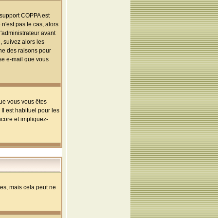
le support COPPA est
n'est pas le cas, alors
l'administrateur avant
 suivez alors les
une des raisons pour
sse e-mail que vous
que vous vous êtes
l est habituel pour les
ncore et impliquez-
s, mais cela peut ne