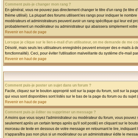
Comment puis-je changer mon rang ?
En général, vous ne pouvez pas directement changer le titre d'un rang (le titre d'
thème utilisé). La plupart des forums utilisent les rangs pour indiquer le nombre
modérateurs et administrateurs peuvent avoir un rang spécifique qui leur est pro
probablement un modérateur ou administrateur qui abaissera simplement votre
Revenir en haut de page
Lorsque je clique sur le lien e-mail d'un utilisateur, on me demande de me co
Désolé, mais seuls les utilisateurs enregistrés peuvent envoyer des e-mails à des
fonctionnalité). Ceci, pour éviter l'utilisation malveillante du système d'e-mail p
Revenir en haut de page
Comment puis-je poster un sujet dans un forum ?
Facile, cliquez sur le bouton approprié soit sur la page du forum, soit sur la pa
qui vous sont disponibles sont listés sur le bas de la page du forum ou du sujet (
Revenir en haut de page
Comment puis-je éditer ou supprimer un message ?
A moins que vous soyez l'administrateur ou modérateur du forum, vous pouvez
seulement après un certain temps après qu'il soit posté) en cliquant sur le bout
morceau de texte en dessous de votre message en retournant le lire, indiquant le
n'apparaîtra pas non plus si un modérateur ou un administrateur édite le message