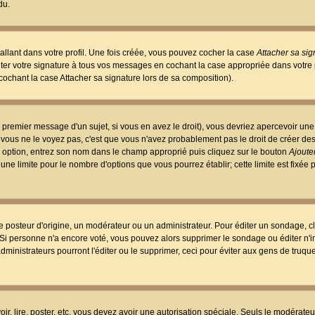
du.
llant dans votre profil. Une fois créée, vous pouvez cocher la case
Attacher sa sig
er votre signature à tous vos messages en cochant la case appropriée dans votre p
ochant la case Attacher sa signature lors de sa composition).
 premier message d'un sujet, si vous en avez le droit), vous devriez apercevoir une
 vous ne le voyez pas, c'est que vous n'avez probablement pas le droit de créer d
ne option, entrez son nom dans le champ approprié puis cliquez sur le bouton
Ajouter
 une limite pour le nombre d'options que vous pourrez établir; cette limite est fixée 
osteur d'origine, un modérateur ou un administrateur. Pour éditer un sondage, cl
. Si personne n'a encore voté, vous pouvez alors supprimer le sondage ou éditer n'
dministrateurs pourront l'éditer ou le supprimer, ceci pour éviter aux gens de truq
oir, lire, poster, etc. vous devez avoir une autorisation spéciale. Seuls le modérateu