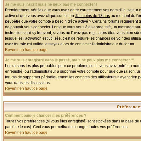
Je me suis inscrit mais ne peux pas me connecter !
Premièrement, vérifiez que vous avez entré correctement vos nom d'utilisateur et 
activé et que vous avez cliqué sur le lien
J'ai moins de 13 ans
au moment de l'enr
peut-être que votre compte a besoin d'être activé ? Certains forums requièrent 
de pouvoir vous connecter. Lorsque vous vous êtes enregistré, un message aurait
instructions qui s'y trouvent; si vous ne l'avez pas reçu, alors êtes-vous bien sû
lesquelles l'activation est utilisée, c'est de réduire les chances de voir des u
avez fournie est valide, essayez alors de contacter l'administrateur du forum.
Revenir en haut de page
Je me suis enregistré dans le passé, mais ne peux plus me connecter ?!
Les raisons les plus probables pour ce problème sont : vous avez entré un nom d'
enregistré) ou l'administrateur a supprimé votre compte pour quelque raison. Si v
forums de supprimer périodiquement les comptes des utilisateurs n'ayant rien po
vous dans les discussions.
Revenir en haut de page
Préférences
Comment puis-je changer mes préférences ?
Toutes vos préférences (si vous êtes enregistré) sont stockées dans la base de d
pas être le cas). Ceci vous permettra de changer toutes vos préférences.
Revenir en haut de page