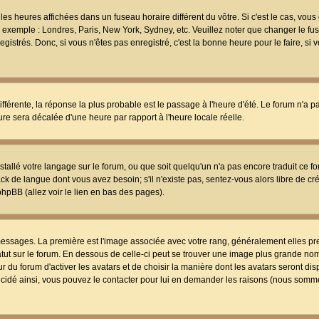
les heures affichées dans un fuseau horaire différent du vôtre. Si c'est le cas, vou
t, exemple : Londres, Paris, New York, Sydney, etc. Veuillez noter que changer le f
egistrés. Donc, si vous n'êtes pas enregistré, c'est la bonne heure pour le faire, si
différente, la réponse la plus probable est le passage à l'heure d'été. Le forum n'a 
eure sera décalée d'une heure par rapport à l'heure locale réelle.
nstallé votre langage sur le forum, ou que soit quelqu'un n'a pas encore traduit ce f
ack de langue dont vous avez besoin; s'il n'existe pas, sentez-vous alors libre de c
phpBB (allez voir le lien en bas des pages).
 messages. La première est l'image associée avec votre rang, généralement elles pr
atut sur le forum. En dessous de celle-ci peut se trouver une image plus grande no
 du forum d'activer les avatars et de choisir la manière dont les avatars seront dis
décidé ainsi, vous pouvez le contacter pour lui en demander les raisons (nous somme