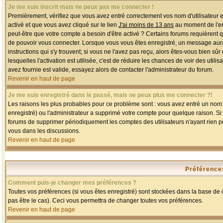
Je me suis inscrit mais ne peux pas me connecter !
Premièrement, vérifiez que vous avez entré correctement vos nom d'utilisateur et 
activé et que vous avez cliqué sur le lien
J'ai moins de 13 ans
au moment de l'enr
peut-être que votre compte a besoin d'être activé ? Certains forums requièrent 
de pouvoir vous connecter. Lorsque vous vous êtes enregistré, un message aurait
instructions qui s'y trouvent; si vous ne l'avez pas reçu, alors êtes-vous bien sû
lesquelles l'activation est utilisée, c'est de réduire les chances de voir des u
avez fournie est valide, essayez alors de contacter l'administrateur du forum.
Revenir en haut de page
Je me suis enregistré dans le passé, mais ne peux plus me connecter ?!
Les raisons les plus probables pour ce problème sont : vous avez entré un nom d'
enregistré) ou l'administrateur a supprimé votre compte pour quelque raison. Si v
forums de supprimer périodiquement les comptes des utilisateurs n'ayant rien po
vous dans les discussions.
Revenir en haut de page
Préférences
Comment puis-je changer mes préférences ?
Toutes vos préférences (si vous êtes enregistré) sont stockées dans la base de d
pas être le cas). Ceci vous permettra de changer toutes vos préférences.
Revenir en haut de page