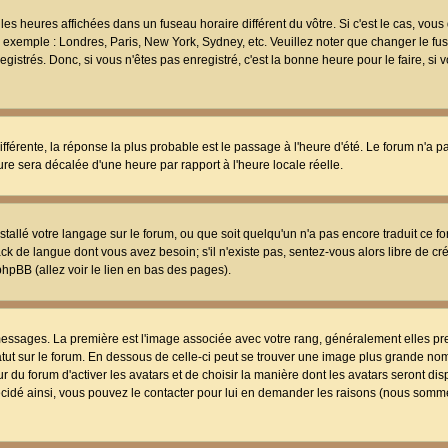
les heures affichées dans un fuseau horaire différent du vôtre. Si c'est le cas, vou
t, exemple : Londres, Paris, New York, Sydney, etc. Veuillez noter que changer le f
egistrés. Donc, si vous n'êtes pas enregistré, c'est la bonne heure pour le faire, si
différente, la réponse la plus probable est le passage à l'heure d'été. Le forum n'a 
eure sera décalée d'une heure par rapport à l'heure locale réelle.
nstallé votre langage sur le forum, ou que soit quelqu'un n'a pas encore traduit ce f
ack de langue dont vous avez besoin; s'il n'existe pas, sentez-vous alors libre de c
phpBB (allez voir le lien en bas des pages).
 messages. La première est l'image associée avec votre rang, généralement elles pr
atut sur le forum. En dessous de celle-ci peut se trouver une image plus grande no
 du forum d'activer les avatars et de choisir la manière dont les avatars seront dis
décidé ainsi, vous pouvez le contacter pour lui en demander les raisons (nous somme