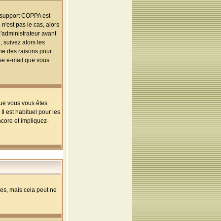
le support COPPA est
n'est pas le cas, alors
l'administrateur avant
 suivez alors les
une des raisons pour
sse e-mail que vous
que vous vous êtes
l est habituel pour les
ncore et impliquez-
s, mais cela peut ne