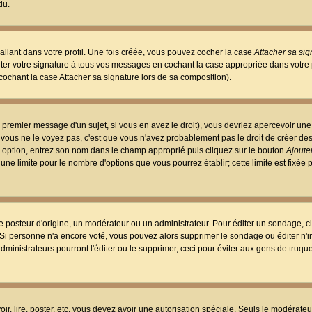
du.
llant dans votre profil. Une fois créée, vous pouvez cocher la case
Attacher sa sig
er votre signature à tous vos messages en cochant la case appropriée dans votre p
ochant la case Attacher sa signature lors de sa composition).
 premier message d'un sujet, si vous en avez le droit), vous devriez apercevoir une
 vous ne le voyez pas, c'est que vous n'avez probablement pas le droit de créer d
ne option, entrez son nom dans le champ approprié puis cliquez sur le bouton
Ajouter
 une limite pour le nombre d'options que vous pourrez établir; cette limite est fixée 
osteur d'origine, un modérateur ou un administrateur. Pour éditer un sondage, cl
. Si personne n'a encore voté, vous pouvez alors supprimer le sondage ou éditer n'
dministrateurs pourront l'éditer ou le supprimer, ceci pour éviter aux gens de truq
oir, lire, poster, etc. vous devez avoir une autorisation spéciale. Seuls le modérateu