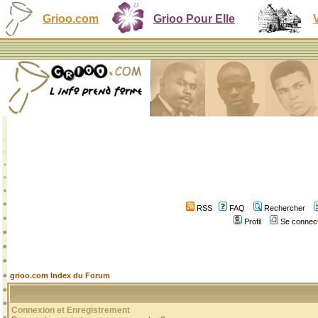
Grioo.com
Grioo Pour Elle
RSS
FAQ
Rechercher
Profil
Se connect
grioo.com Index du Forum
Connexion et Enregistrement