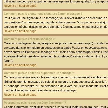
utilisateur ne peut pas supprimer un message une fois que quelqu'un y a répon
Revenir en haut de page
Comment puis-je ajouter une signature à mon message ?
Pour ajouter une signature à un message, vous devez d'abord en créer une, en a
composition d'un message pour ajouter votre signature. Vous pouvez aussi ajout
toujours empêcher d'attacher votre signature à un message en particulier en déc
Revenir en haut de page
Comment puis-je créer un sondage ?
Créer un sondage est facile; lorsque vous postez un nouveau sujet (ou éditez le
sondage
dans le formulaire en dessous de la partie
Poster un nouveau sujet
(si
devez entrer un titre pour le sondage et au moins deux options (pour définir u
également définir une date limite pour le sondage; 0 est un sondage infini. Il y a
forum).
Revenir en haut de page
Comment puis-je éditer ou supprimer un sondage ?
Comme pour les messages, les sondages peuvent uniquement être édités par le p
'Editer' du premier message du sujet (il a toujours le sondage associé avec lui)
du sondage. Par contre, si une personne a déjà voté, seuls les modérateurs et a
modifiant les options au milieu de la durée du sondage.
Revenir en haut de page
Pourquoi ne puis-je pas accéder à un forum ?
Certains forums peuvent limiter l'accès à certains utilisateurs ou groupes. Pour v