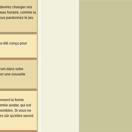
s devriez changer vos
useau horaire, comme la
 vous pardonnez le jeu
pas été conçu pour
orum dans votre
réer une nouvelle
ennent la forme
mmée avatar, qui est
ponibles. Si vous ne
s sûr qu'elles seront