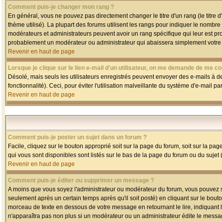
Comment puis-je changer mon rang ?
En général, vous ne pouvez pas directement changer le titre d'un rang (le titre d'
thème utilisé). La plupart des forums utilisent les rangs pour indiquer le nombre
modérateurs et administrateurs peuvent avoir un rang spécifique qui leur est pro
probablement un modérateur ou administrateur qui abaissera simplement votre
Revenir en haut de page
Lorsque je clique sur le lien e-mail d'un utilisateur, on me demande de me co
Désolé, mais seuls les utilisateurs enregistrés peuvent envoyer des e-mails à des
fonctionnalité). Ceci, pour éviter l'utilisation malveillante du système d'e-mail p
Revenir en haut de page
Comment puis-je poster un sujet dans un forum ?
Facile, cliquez sur le bouton approprié soit sur la page du forum, soit sur la pa
qui vous sont disponibles sont listés sur le bas de la page du forum ou du sujet (
Revenir en haut de page
Comment puis-je éditer ou supprimer un message ?
A moins que vous soyez l'administrateur ou modérateur du forum, vous pouvez
seulement après un certain temps après qu'il soit posté) en cliquant sur le bout
morceau de texte en dessous de votre message en retournant le lire, indiquant le
n'apparaîtra pas non plus si un modérateur ou un administrateur édite le message