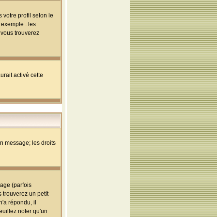
votre profil selon le
 exemple : les
; vous trouverez
rait activé cette
un message; les droits
age (parfois
trouverez un petit
'a répondu, il
euillez noter qu'un