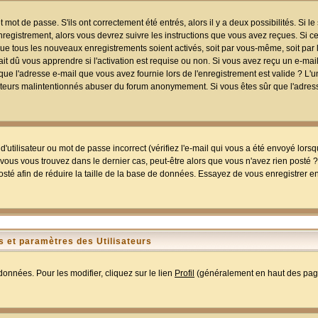
mot de passe. S'ils ont correctement été entrés, alors il y a deux possibilités. Si 
egistrement, alors vous devrez suivre les instructions que vous avez reçues. Si ce 
que tous les nouveaux enregistrements soient activés, soit par vous-même, soit par 
 dû vous apprendre si l'activation est requise ou non. Si vous avez reçu un e-mail,
r que l'adresse e-mail que vous avez fournie lors de l'enregistrement est valide ? L'
tilisateurs malintentionnés abuser du forum anonymement. Si vous êtes sûr que l'adre
utilisateur ou mot de passe incorrect (vérifiez l'e-mail qui vous a été envoyé lors
ous vous trouvez dans le dernier cas, peut-être alors que vous n'avez rien posté ? I
sté afin de réduire la taille de la base de données. Essayez de vous enregistrer e
 et paramètres des Utilisateurs
onnées. Pour les modifier, cliquez sur le lien
Profil
(généralement en haut des page