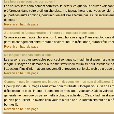
Les heures ne sont pas correctes !
Les heures sont certainement correctes; toutefois, ce que vous pouvez voir sont 
préférences dans votre profil en choisissant le fuseau horaire qui vous convien
plupart des autres options, peut uniquement être effectué par les utilisateurs enr
de mots !
Revenir en haut de page
J'ai changé le fuseau horaire et l'heure est toujours incorrecte !
Si vous êtes sûr d'avoir choisi le bon fuseau horaire et que l'heure est toujours 
gérer le changement entre l'heure d'hiver et l'heure d'été; donc, durant l'été, l'h
Revenir en haut de page
Ma langue n'est pas dans la liste !
Les raisons les plus probables pour ceci sont que soit l'administrateur n'a pas i
langue. Essayez de demander à l'administrateur du forum s'il peut installer le p
traduction. Plus d'informations peuvent être trouvées sur le site web du groupe 
Revenir en haut de page
Comment puis-je montrer une image en dessous de mon nom d'utilisateur ?
Il peut y avoir deux images sous votre nom d'utilisateur lorsque vous lisez des
d'étoiles ou de blocs indiquant combien de messages vous avez fait ou votre st
généralement unique ou personnelle à chaque utilisateur. C'est à l'administrateur
pouvez pas utiliser un avatar, cela voudra alors dire que l'administrateur en a 
bonnes !).
Revenir en haut de page