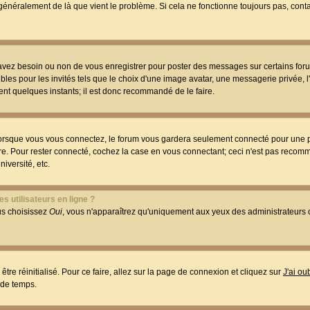
t généralement de là que vient le problème. Si cela ne fonctionne toujours pas, conta
 avez besoin ou non de vous enregistrer pour poster des messages sur certains foru
les pour les invités tels que le choix d'une image avatar, une messagerie privée, l
ment quelques instants; il est donc recommandé de le faire.
orsque vous vous connectez, le forum vous gardera seulement connecté pour une p
utre. Pour rester connecté, cochez la case en vous connectant; ceci n'est pas reco
iversité, etc.
s utilisateurs en ligne ?
ous choisissez
Oui
, vous n'apparaîtrez qu'uniquement aux yeux des administrateur
être réinitialisé. Pour ce faire, allez sur la page de connexion et cliquez sur
J'ai o
 de temps.