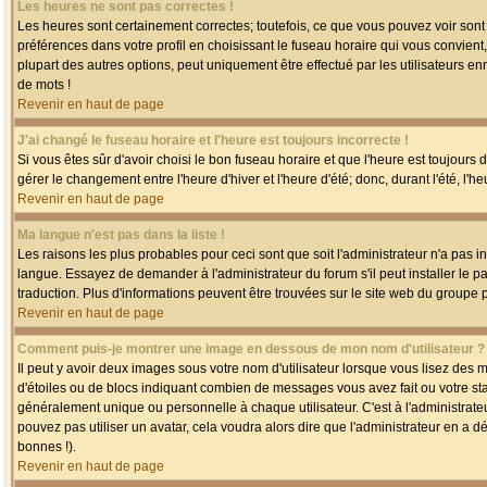
Les heures ne sont pas correctes !
Les heures sont certainement correctes; toutefois, ce que vous pouvez voir sont 
préférences dans votre profil en choisissant le fuseau horaire qui vous convien
plupart des autres options, peut uniquement être effectué par les utilisateurs enr
de mots !
Revenir en haut de page
J'ai changé le fuseau horaire et l'heure est toujours incorrecte !
Si vous êtes sûr d'avoir choisi le bon fuseau horaire et que l'heure est toujours 
gérer le changement entre l'heure d'hiver et l'heure d'été; donc, durant l'été, l'h
Revenir en haut de page
Ma langue n'est pas dans la liste !
Les raisons les plus probables pour ceci sont que soit l'administrateur n'a pas i
langue. Essayez de demander à l'administrateur du forum s'il peut installer le p
traduction. Plus d'informations peuvent être trouvées sur le site web du groupe 
Revenir en haut de page
Comment puis-je montrer une image en dessous de mon nom d'utilisateur ?
Il peut y avoir deux images sous votre nom d'utilisateur lorsque vous lisez des
d'étoiles ou de blocs indiquant combien de messages vous avez fait ou votre st
généralement unique ou personnelle à chaque utilisateur. C'est à l'administrateur
pouvez pas utiliser un avatar, cela voudra alors dire que l'administrateur en a 
bonnes !).
Revenir en haut de page