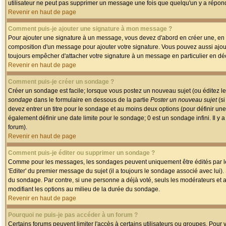
utilisateur ne peut pas supprimer un message une fois que quelqu'un y a répon
Revenir en haut de page
Comment puis-je ajouter une signature à mon message ?
Pour ajouter une signature à un message, vous devez d'abord en créer une, en a
composition d'un message pour ajouter votre signature. Vous pouvez aussi ajout
toujours empêcher d'attacher votre signature à un message en particulier en déc
Revenir en haut de page
Comment puis-je créer un sondage ?
Créer un sondage est facile; lorsque vous postez un nouveau sujet (ou éditez le
sondage
dans le formulaire en dessous de la partie
Poster un nouveau sujet
(si
devez entrer un titre pour le sondage et au moins deux options (pour définir u
également définir une date limite pour le sondage; 0 est un sondage infini. Il y a
forum).
Revenir en haut de page
Comment puis-je éditer ou supprimer un sondage ?
Comme pour les messages, les sondages peuvent uniquement être édités par le p
'Editer' du premier message du sujet (il a toujours le sondage associé avec lui)
du sondage. Par contre, si une personne a déjà voté, seuls les modérateurs et a
modifiant les options au milieu de la durée du sondage.
Revenir en haut de page
Pourquoi ne puis-je pas accéder à un forum ?
Certains forums peuvent limiter l'accès à certains utilisateurs ou groupes. Pour v