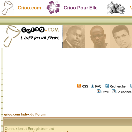
Grioo.com
Grioo Pour Elle
RSS
FAQ
Rechercher
Profil
Se connect
grioo.com Index du Forum
Connexion et Enregistrement