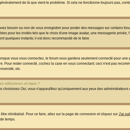
t généralement de là que vient le problème. Si cela ne fonctionne toujours pas, conta
 avez besoin ou non de vous enregistrer pour poster des messages sur certains foru
les pour les invités tels que le choix d'une image avatar, une messagerie privée, l
ment quelques instants; il est donc recommandé de le faire.
orsque vous vous connectez, le forum vous gardera seulement connecté pour une p
utre. Pour rester connecté, cochez la case en vous connectant; ceci n'est pas reco
iversité, etc.
s utilisateurs en ligne ?
ous choisissez
Oui
, vous n'apparaîtrez qu'uniquement aux yeux des administrateur
être réinitialisé. Pour ce faire, allez sur la page de connexion et cliquez sur
J'ai o
 de temps.