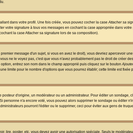
du.
llant dans votre profil. Une fois créée, vous pouvez cocher la case
Attacher sa sig
er votre signature à tous vos messages en cochant la case appropriée dans votre p
ochant la case Attacher sa signature lors de sa composition).
 premier message d'un sujet, si vous en avez le droit), vous devriez apercevoir une
 vous ne le voyez pas, c'est que vous n'avez probablement pas le droit de créer d
ne option, entrez son nom dans le champ approprié puis cliquez sur le bouton
Ajouter
 une limite pour le nombre d'options que vous pourrez établir; cette limite est fixée 
osteur d'origine, un modérateur ou un administrateur. Pour éditer un sondage, cl
. Si personne n'a encore voté, vous pouvez alors supprimer le sondage ou éditer n'
dministrateurs pourront l'éditer ou le supprimer, ceci pour éviter aux gens de truq
oir, lire, poster, etc. vous devez avoir une autorisation spéciale. Seuls le modérateu