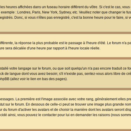
les heures affichées dans un fuseau horaire différent du vôtre. Si c'est le cas, vou
t, exemple : Londres, Paris, New York, Sydney, etc. Veuillez noter que changer le f
egistrés. Donc, si vous n'êtes pas enregistré, c'est la bonne heure pour le faire, si
différente, la réponse la plus probable est le passage à l'heure d'été. Le forum n'a 
eure sera décalée d'une heure par rapport à l'heure locale réelle.
nstallé votre langage sur le forum, ou que soit quelqu'un n'a pas encore traduit ce f
ack de langue dont vous avez besoin; s'il n'existe pas, sentez-vous alors libre de c
phpBB (allez voir le lien en bas des pages).
 messages. La première est l'image associée avec votre rang, généralement elles pr
atut sur le forum. En dessous de celle-ci peut se trouver une image plus grande no
 du forum d'activer les avatars et de choisir la manière dont les avatars seront dis
décidé ainsi, vous pouvez le contacter pour lui en demander les raisons (nous somme