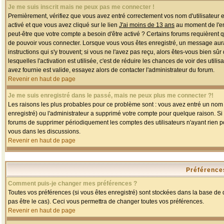
Je me suis inscrit mais ne peux pas me connecter !
Premièrement, vérifiez que vous avez entré correctement vos nom d'utilisateur et 
activé et que vous avez cliqué sur le lien
J'ai moins de 13 ans
au moment de l'enr
peut-être que votre compte a besoin d'être activé ? Certains forums requièrent 
de pouvoir vous connecter. Lorsque vous vous êtes enregistré, un message aurait
instructions qui s'y trouvent; si vous ne l'avez pas reçu, alors êtes-vous bien sû
lesquelles l'activation est utilisée, c'est de réduire les chances de voir des u
avez fournie est valide, essayez alors de contacter l'administrateur du forum.
Revenir en haut de page
Je me suis enregistré dans le passé, mais ne peux plus me connecter ?!
Les raisons les plus probables pour ce problème sont : vous avez entré un nom d'
enregistré) ou l'administrateur a supprimé votre compte pour quelque raison. Si v
forums de supprimer périodiquement les comptes des utilisateurs n'ayant rien po
vous dans les discussions.
Revenir en haut de page
Préférences
Comment puis-je changer mes préférences ?
Toutes vos préférences (si vous êtes enregistré) sont stockées dans la base de d
pas être le cas). Ceci vous permettra de changer toutes vos préférences.
Revenir en haut de page