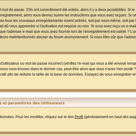
mot de passe. S'ils ont correctement été entrés, alors il y a deux possibilités. Si 
egistrement, alors vous devrez suivre les instructions que vous avez reçues. Si ce 
que tous les nouveaux enregistrements soient activés, soit par vous-même, soit par 
 dû vous apprendre si l'activation est requise ou non. Si vous avez reçu un e-mail,
r que l'adresse e-mail que vous avez fournie lors de l'enregistrement est valide ? L'
tilisateurs malintentionnés abuser du forum anonymement. Si vous êtes sûr que l'adre
utilisateur ou mot de passe incorrect (vérifiez l'e-mail qui vous a été envoyé lors
ous vous trouvez dans le dernier cas, peut-être alors que vous n'avez rien posté ? I
sté afin de réduire la taille de la base de données. Essayez de vous enregistrer e
 et paramètres des Utilisateurs
onnées. Pour les modifier, cliquez sur le lien
Profil
(généralement en haut des page