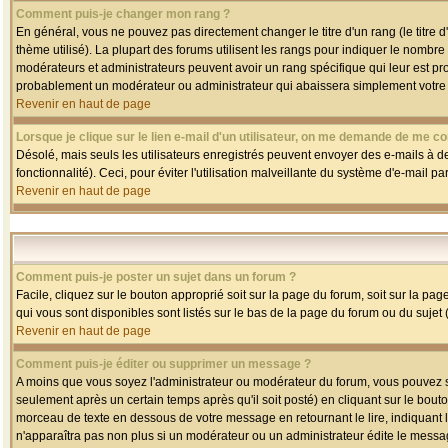
Comment puis-je changer mon rang ?
En général, vous ne pouvez pas directement changer le titre d'un rang (le titre d'
thème utilisé). La plupart des forums utilisent les rangs pour indiquer le nombre
modérateurs et administrateurs peuvent avoir un rang spécifique qui leur est pro
probablement un modérateur ou administrateur qui abaissera simplement votre
Revenir en haut de page
Lorsque je clique sur le lien e-mail d'un utilisateur, on me demande de me co
Désolé, mais seuls les utilisateurs enregistrés peuvent envoyer des e-mails à des
fonctionnalité). Ceci, pour éviter l'utilisation malveillante du système d'e-mail p
Revenir en haut de page
Comment puis-je poster un sujet dans un forum ?
Facile, cliquez sur le bouton approprié soit sur la page du forum, soit sur la pa
qui vous sont disponibles sont listés sur le bas de la page du forum ou du sujet (
Revenir en haut de page
Comment puis-je éditer ou supprimer un message ?
A moins que vous soyez l'administrateur ou modérateur du forum, vous pouvez
seulement après un certain temps après qu'il soit posté) en cliquant sur le bout
morceau de texte en dessous de votre message en retournant le lire, indiquant le
n'apparaîtra pas non plus si un modérateur ou un administrateur édite le message