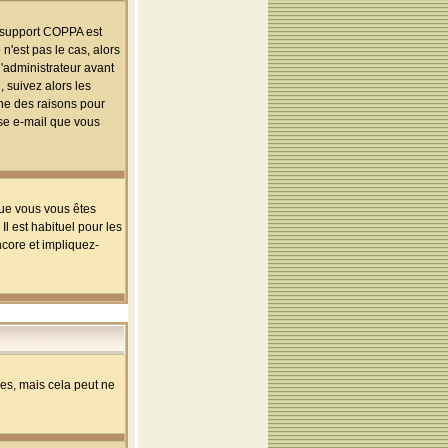
le support COPPA est
n'est pas le cas, alors
l'administrateur avant
 suivez alors les
une des raisons pour
sse e-mail que vous
que vous vous êtes
l est habituel pour les
ncore et impliquez-
s, mais cela peut ne