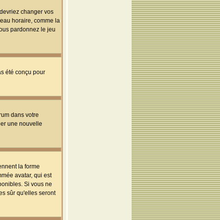
s devriez changer vos
useau horaire, comme la
 vous pardonnez le jeu
pas été conçu pour
orum dans votre
réer une nouvelle
ennent la forme
mmée avatar, qui est
ponibles. Si vous ne
s sûr qu'elles seront