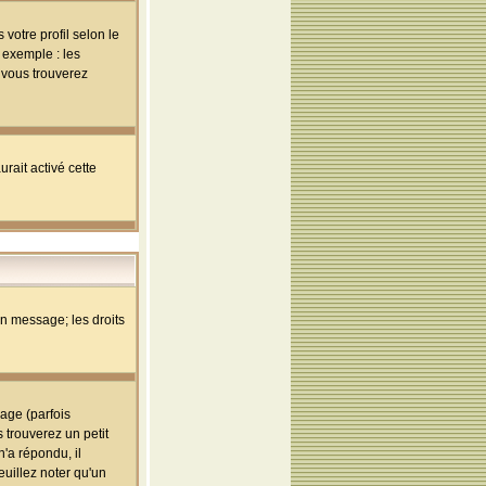
votre profil selon le
 exemple : les
; vous trouverez
rait activé cette
un message; les droits
age (parfois
trouverez un petit
'a répondu, il
euillez noter qu'un