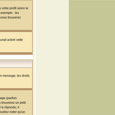
votre profil selon le
 exemple : les
; vous trouverez
rait activé cette
un message; les droits
age (parfois
trouverez un petit
'a répondu, il
euillez noter qu'un