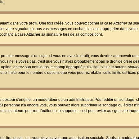
du.
llant dans votre profil. Une fois créée, vous pouvez cocher la case
Attacher sa sig
er votre signature à tous vos messages en cochant la case appropriée dans votre p
ochant la case Attacher sa signature lors de sa composition).
 premier message d'un sujet, si vous en avez le droit), vous devriez apercevoir une
 vous ne le voyez pas, c'est que vous n'avez probablement pas le droit de créer d
ne option, entrez son nom dans le champ approprié puis cliquez sur le bouton
Ajouter
 une limite pour le nombre d'options que vous pourrez établir; cette limite est fixée 
osteur d'origine, un modérateur ou un administrateur. Pour éditer un sondage, cl
. Si personne n'a encore voté, vous pouvez alors supprimer le sondage ou éditer n'
dministrateurs pourront l'éditer ou le supprimer, ceci pour éviter aux gens de truq
oir, lire, poster, etc. vous devez avoir une autorisation spéciale. Seuls le modérateu