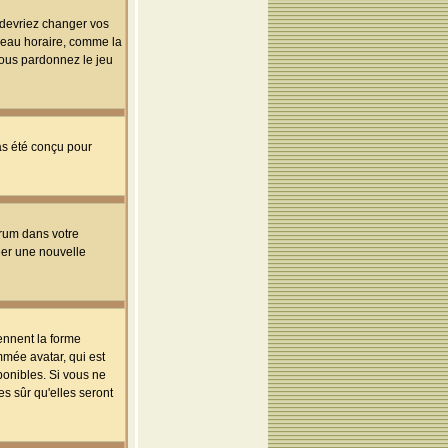
s devriez changer vos
useau horaire, comme la
 vous pardonnez le jeu
pas été conçu pour
orum dans votre
réer une nouvelle
ennent la forme
mmée avatar, qui est
ponibles. Si vous ne
s sûr qu'elles seront