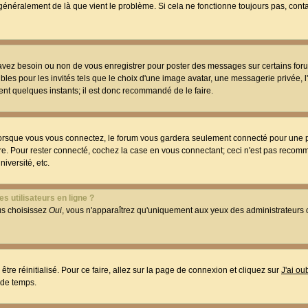
t généralement de là que vient le problème. Si cela ne fonctionne toujours pas, conta
 avez besoin ou non de vous enregistrer pour poster des messages sur certains foru
les pour les invités tels que le choix d'une image avatar, une messagerie privée, l
ment quelques instants; il est donc recommandé de le faire.
orsque vous vous connectez, le forum vous gardera seulement connecté pour une p
utre. Pour rester connecté, cochez la case en vous connectant; ceci n'est pas reco
iversité, etc.
s utilisateurs en ligne ?
ous choisissez
Oui
, vous n'apparaîtrez qu'uniquement aux yeux des administrateur
être réinitialisé. Pour ce faire, allez sur la page de connexion et cliquez sur
J'ai o
 de temps.