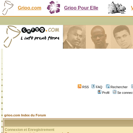
Grioo.com
Grioo Pour Elle
RSS
FAQ
Rechercher
Profil
Se connect
grioo.com Index du Forum
Connexion et Enregistrement