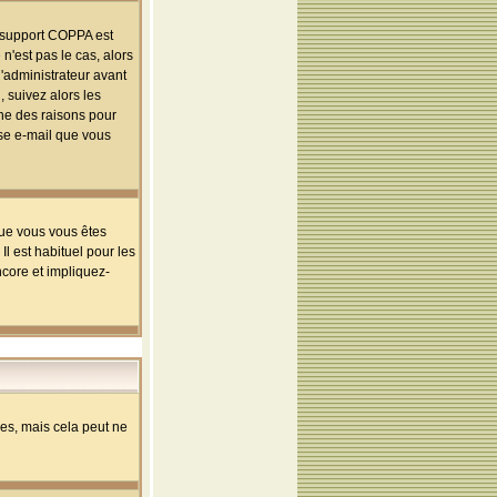
le support COPPA est
n'est pas le cas, alors
l'administrateur avant
 suivez alors les
une des raisons pour
sse e-mail que vous
que vous vous êtes
l est habituel pour les
ncore et impliquez-
s, mais cela peut ne