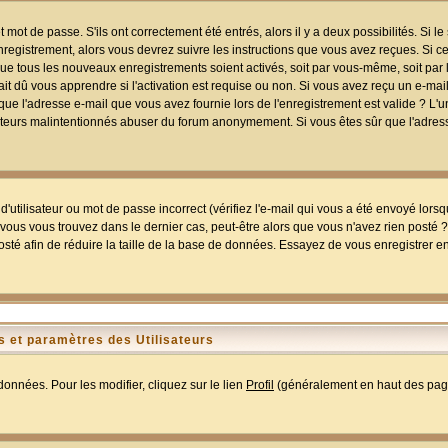
mot de passe. S'ils ont correctement été entrés, alors il y a deux possibilités. Si 
egistrement, alors vous devrez suivre les instructions que vous avez reçues. Si ce 
que tous les nouveaux enregistrements soient activés, soit par vous-même, soit par 
 dû vous apprendre si l'activation est requise ou non. Si vous avez reçu un e-mail,
r que l'adresse e-mail que vous avez fournie lors de l'enregistrement est valide ? L'
tilisateurs malintentionnés abuser du forum anonymement. Si vous êtes sûr que l'adre
utilisateur ou mot de passe incorrect (vérifiez l'e-mail qui vous a été envoyé lors
ous vous trouvez dans le dernier cas, peut-être alors que vous n'avez rien posté ? I
sté afin de réduire la taille de la base de données. Essayez de vous enregistrer e
 et paramètres des Utilisateurs
onnées. Pour les modifier, cliquez sur le lien
Profil
(généralement en haut des page