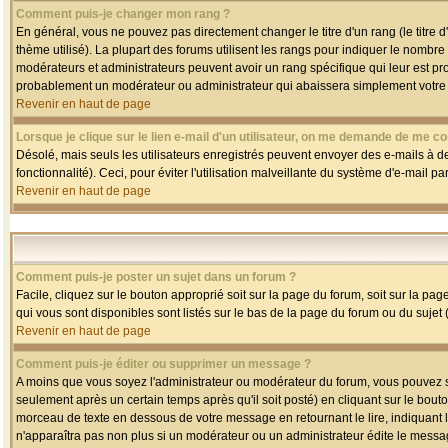
Comment puis-je changer mon rang ?
En général, vous ne pouvez pas directement changer le titre d'un rang (le titre d'
thème utilisé). La plupart des forums utilisent les rangs pour indiquer le nombre
modérateurs et administrateurs peuvent avoir un rang spécifique qui leur est pro
probablement un modérateur ou administrateur qui abaissera simplement votre
Revenir en haut de page
Lorsque je clique sur le lien e-mail d'un utilisateur, on me demande de me co
Désolé, mais seuls les utilisateurs enregistrés peuvent envoyer des e-mails à des
fonctionnalité). Ceci, pour éviter l'utilisation malveillante du système d'e-mail p
Revenir en haut de page
Comment puis-je poster un sujet dans un forum ?
Facile, cliquez sur le bouton approprié soit sur la page du forum, soit sur la pa
qui vous sont disponibles sont listés sur le bas de la page du forum ou du sujet (
Revenir en haut de page
Comment puis-je éditer ou supprimer un message ?
A moins que vous soyez l'administrateur ou modérateur du forum, vous pouvez
seulement après un certain temps après qu'il soit posté) en cliquant sur le bout
morceau de texte en dessous de votre message en retournant le lire, indiquant le
n'apparaîtra pas non plus si un modérateur ou un administrateur édite le message