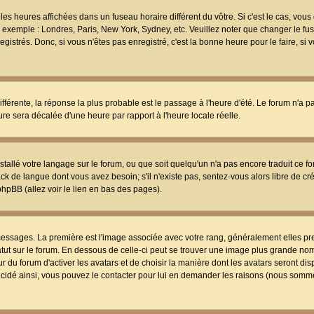
les heures affichées dans un fuseau horaire différent du vôtre. Si c'est le cas, vou
t, exemple : Londres, Paris, New York, Sydney, etc. Veuillez noter que changer le f
egistrés. Donc, si vous n'êtes pas enregistré, c'est la bonne heure pour le faire, si
différente, la réponse la plus probable est le passage à l'heure d'été. Le forum n'a 
eure sera décalée d'une heure par rapport à l'heure locale réelle.
nstallé votre langage sur le forum, ou que soit quelqu'un n'a pas encore traduit ce f
ack de langue dont vous avez besoin; s'il n'existe pas, sentez-vous alors libre de c
phpBB (allez voir le lien en bas des pages).
 messages. La première est l'image associée avec votre rang, généralement elles pr
atut sur le forum. En dessous de celle-ci peut se trouver une image plus grande no
 du forum d'activer les avatars et de choisir la manière dont les avatars seront dis
décidé ainsi, vous pouvez le contacter pour lui en demander les raisons (nous somme