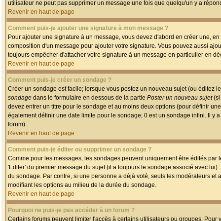
utilisateur ne peut pas supprimer un message une fois que quelqu'un y a répon
Revenir en haut de page
Comment puis-je ajouter une signature à mon message ?
Pour ajouter une signature à un message, vous devez d'abord en créer une, en a
composition d'un message pour ajouter votre signature. Vous pouvez aussi ajout
toujours empêcher d'attacher votre signature à un message en particulier en déc
Revenir en haut de page
Comment puis-je créer un sondage ?
Créer un sondage est facile; lorsque vous postez un nouveau sujet (ou éditez le
sondage
dans le formulaire en dessous de la partie
Poster un nouveau sujet
(si
devez entrer un titre pour le sondage et au moins deux options (pour définir u
également définir une date limite pour le sondage; 0 est un sondage infini. Il y a
forum).
Revenir en haut de page
Comment puis-je éditer ou supprimer un sondage ?
Comme pour les messages, les sondages peuvent uniquement être édités par le p
'Editer' du premier message du sujet (il a toujours le sondage associé avec lui)
du sondage. Par contre, si une personne a déjà voté, seuls les modérateurs et a
modifiant les options au milieu de la durée du sondage.
Revenir en haut de page
Pourquoi ne puis-je pas accéder à un forum ?
Certains forums peuvent limiter l'accès à certains utilisateurs ou groupes. Pour v