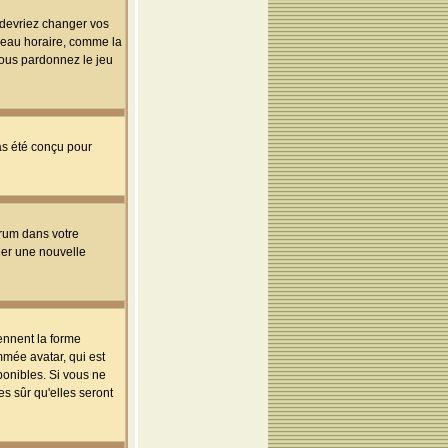
s devriez changer vos
useau horaire, comme la
 vous pardonnez le jeu
pas été conçu pour
orum dans votre
réer une nouvelle
ennent la forme
mmée avatar, qui est
ponibles. Si vous ne
s sûr qu'elles seront