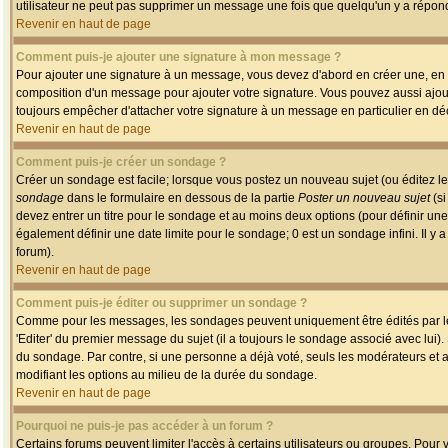
utilisateur ne peut pas supprimer un message une fois que quelqu'un y a répon
Revenir en haut de page
Comment puis-je ajouter une signature à mon message ?
Pour ajouter une signature à un message, vous devez d'abord en créer une, en a
composition d'un message pour ajouter votre signature. Vous pouvez aussi ajout
toujours empêcher d'attacher votre signature à un message en particulier en déc
Revenir en haut de page
Comment puis-je créer un sondage ?
Créer un sondage est facile; lorsque vous postez un nouveau sujet (ou éditez le
sondage
dans le formulaire en dessous de la partie
Poster un nouveau sujet
(si
devez entrer un titre pour le sondage et au moins deux options (pour définir u
également définir une date limite pour le sondage; 0 est un sondage infini. Il y a
forum).
Revenir en haut de page
Comment puis-je éditer ou supprimer un sondage ?
Comme pour les messages, les sondages peuvent uniquement être édités par le p
'Editer' du premier message du sujet (il a toujours le sondage associé avec lui)
du sondage. Par contre, si une personne a déjà voté, seuls les modérateurs et a
modifiant les options au milieu de la durée du sondage.
Revenir en haut de page
Pourquoi ne puis-je pas accéder à un forum ?
Certains forums peuvent limiter l'accès à certains utilisateurs ou groupes. Pour v