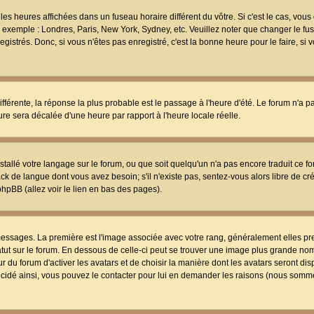
les heures affichées dans un fuseau horaire différent du vôtre. Si c'est le cas, vou
t, exemple : Londres, Paris, New York, Sydney, etc. Veuillez noter que changer le f
egistrés. Donc, si vous n'êtes pas enregistré, c'est la bonne heure pour le faire, si
différente, la réponse la plus probable est le passage à l'heure d'été. Le forum n'a 
eure sera décalée d'une heure par rapport à l'heure locale réelle.
nstallé votre langage sur le forum, ou que soit quelqu'un n'a pas encore traduit ce f
ack de langue dont vous avez besoin; s'il n'existe pas, sentez-vous alors libre de c
phpBB (allez voir le lien en bas des pages).
 messages. La première est l'image associée avec votre rang, généralement elles pr
atut sur le forum. En dessous de celle-ci peut se trouver une image plus grande no
 du forum d'activer les avatars et de choisir la manière dont les avatars seront dis
décidé ainsi, vous pouvez le contacter pour lui en demander les raisons (nous somme