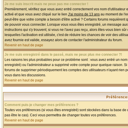
Je me suis inscrit mais ne peux pas me connecter !
Premièrement, vérifiez que vous avez entré correctement vos nom d'utilisateur et 
activé et que vous avez cliqué sur le lien
J'ai moins de 13 ans
au moment de l'enr
peut-être que votre compte a besoin d'être activé ? Certains forums requièrent 
de pouvoir vous connecter. Lorsque vous vous êtes enregistré, un message aurait
instructions qui s'y trouvent; si vous ne l'avez pas reçu, alors êtes-vous bien sû
lesquelles l'activation est utilisée, c'est de réduire les chances de voir des u
avez fournie est valide, essayez alors de contacter l'administrateur du forum.
Revenir en haut de page
Je me suis enregistré dans le passé, mais ne peux plus me connecter ?!
Les raisons les plus probables pour ce problème sont : vous avez entré un nom d'
enregistré) ou l'administrateur a supprimé votre compte pour quelque raison. Si v
forums de supprimer périodiquement les comptes des utilisateurs n'ayant rien po
vous dans les discussions.
Revenir en haut de page
Préférences
Comment puis-je changer mes préférences ?
Toutes vos préférences (si vous êtes enregistré) sont stockées dans la base de d
pas être le cas). Ceci vous permettra de changer toutes vos préférences.
Revenir en haut de page