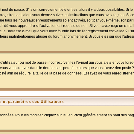
mot de passe. S'ils ont correctement été entrés, alors il y a deux possibilités. Si 
egistrement, alors vous devrez suivre les instructions que vous avez reçues. Si ce 
que tous les nouveaux enregistrements soient activés, soit par vous-même, soit par 
 dû vous apprendre si l'activation est requise ou non. Si vous avez reçu un e-mail,
r que l'adresse e-mail que vous avez fournie lors de l'enregistrement est valide ? L'
tilisateurs malintentionnés abuser du forum anonymement. Si vous êtes sûr que l'adre
utilisateur ou mot de passe incorrect (vérifiez l'e-mail qui vous a été envoyé lors
ous vous trouvez dans le dernier cas, peut-être alors que vous n'avez rien posté ? I
sté afin de réduire la taille de la base de données. Essayez de vous enregistrer e
 et paramètres des Utilisateurs
onnées. Pour les modifier, cliquez sur le lien
Profil
(généralement en haut des page