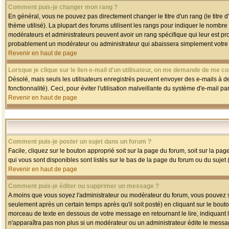
Comment puis-je changer mon rang ?
En général, vous ne pouvez pas directement changer le titre d'un rang (le titre d'
thème utilisé). La plupart des forums utilisent les rangs pour indiquer le nombre
modérateurs et administrateurs peuvent avoir un rang spécifique qui leur est pro
probablement un modérateur ou administrateur qui abaissera simplement votre
Revenir en haut de page
Lorsque je clique sur le lien e-mail d'un utilisateur, on me demande de me co
Désolé, mais seuls les utilisateurs enregistrés peuvent envoyer des e-mails à des
fonctionnalité). Ceci, pour éviter l'utilisation malveillante du système d'e-mail p
Revenir en haut de page
Comment puis-je poster un sujet dans un forum ?
Facile, cliquez sur le bouton approprié soit sur la page du forum, soit sur la pa
qui vous sont disponibles sont listés sur le bas de la page du forum ou du sujet (
Revenir en haut de page
Comment puis-je éditer ou supprimer un message ?
A moins que vous soyez l'administrateur ou modérateur du forum, vous pouvez
seulement après un certain temps après qu'il soit posté) en cliquant sur le bout
morceau de texte en dessous de votre message en retournant le lire, indiquant le
n'apparaîtra pas non plus si un modérateur ou un administrateur édite le message