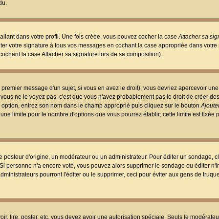
du.
llant dans votre profil. Une fois créée, vous pouvez cocher la case
Attacher sa sig
er votre signature à tous vos messages en cochant la case appropriée dans votre p
ochant la case Attacher sa signature lors de sa composition).
 premier message d'un sujet, si vous en avez le droit), vous devriez apercevoir une
 vous ne le voyez pas, c'est que vous n'avez probablement pas le droit de créer d
ne option, entrez son nom dans le champ approprié puis cliquez sur le bouton
Ajouter
 une limite pour le nombre d'options que vous pourrez établir; cette limite est fixée 
osteur d'origine, un modérateur ou un administrateur. Pour éditer un sondage, cl
. Si personne n'a encore voté, vous pouvez alors supprimer le sondage ou éditer n'
dministrateurs pourront l'éditer ou le supprimer, ceci pour éviter aux gens de truq
oir, lire, poster, etc. vous devez avoir une autorisation spéciale. Seuls le modérateu