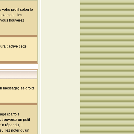
votre profil selon le
 exemple : les
; vous trouverez
rait activé cette
un message; les droits
age (parfois
trouverez un petit
'a répondu, il
euillez noter qu'un