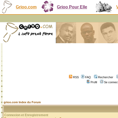
Grioo.com
Grioo Pour Elle
RSS
FAQ
Rechercher
Profil
Se connect
grioo.com Index du Forum
Connexion et Enregistrement