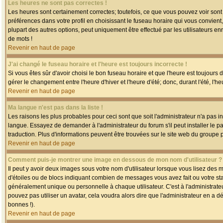
Les heures ne sont pas correctes !
Les heures sont certainement correctes; toutefois, ce que vous pouvez voir sont 
préférences dans votre profil en choisissant le fuseau horaire qui vous convien
plupart des autres options, peut uniquement être effectué par les utilisateurs enr
de mots !
Revenir en haut de page
J'ai changé le fuseau horaire et l'heure est toujours incorrecte !
Si vous êtes sûr d'avoir choisi le bon fuseau horaire et que l'heure est toujours 
gérer le changement entre l'heure d'hiver et l'heure d'été; donc, durant l'été, l'h
Revenir en haut de page
Ma langue n'est pas dans la liste !
Les raisons les plus probables pour ceci sont que soit l'administrateur n'a pas i
langue. Essayez de demander à l'administrateur du forum s'il peut installer le p
traduction. Plus d'informations peuvent être trouvées sur le site web du groupe 
Revenir en haut de page
Comment puis-je montrer une image en dessous de mon nom d'utilisateur ?
Il peut y avoir deux images sous votre nom d'utilisateur lorsque vous lisez des
d'étoiles ou de blocs indiquant combien de messages vous avez fait ou votre st
généralement unique ou personnelle à chaque utilisateur. C'est à l'administrateur
pouvez pas utiliser un avatar, cela voudra alors dire que l'administrateur en a 
bonnes !).
Revenir en haut de page