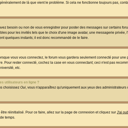
t généralement de là que vient le problème. Si cela ne fonctionne toujours pas, conta
 avez besoin ou non de vous enregistrer pour poster des messages sur certains foru
les pour les invités tels que le choix d'une image avatar, une messagerie privée, l
ment quelques instants; il est donc recommandé de le faire.
orsque vous vous connectez, le forum vous gardera seulement connecté pour une p
utre. Pour rester connecté, cochez la case en vous connectant; ceci n'est pas reco
iversité, etc.
s utilisateurs en ligne ?
ous choisissez
Oui
, vous n'apparaîtrez qu'uniquement aux yeux des administrateur
être réinitialisé. Pour ce faire, allez sur la page de connexion et cliquez sur
J'ai o
 de temps.