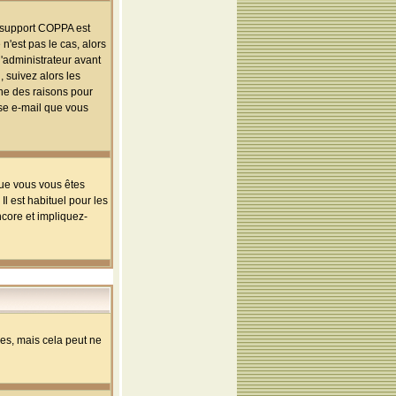
le support COPPA est
n'est pas le cas, alors
l'administrateur avant
 suivez alors les
une des raisons pour
sse e-mail que vous
que vous vous êtes
l est habituel pour les
ncore et impliquez-
s, mais cela peut ne