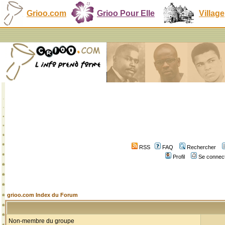
Grioo.com
Grioo Pour Elle
Village
RSS
FAQ
Rechercher
Profil
Se connect
grioo.com Index du Forum
Non-membre du groupe