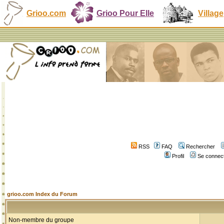
Grioo.com
Grioo Pour Elle
Village
RSS
FAQ
Rechercher
Profil
Se connect
grioo.com Index du Forum
Non-membre du groupe