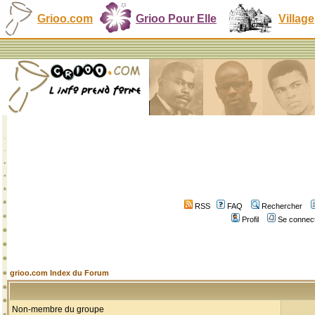
Grioo.com
Grioo Pour Elle
Village
RSS
FAQ
Rechercher
Profil
Se connect
grioo.com Index du Forum
Non-membre du groupe