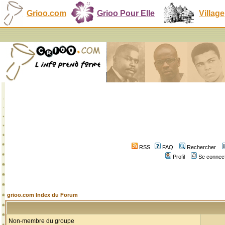
Grioo.com
Grioo Pour Elle
Village
RSS
FAQ
Rechercher
Profil
Se connect
grioo.com Index du Forum
Non-membre du groupe