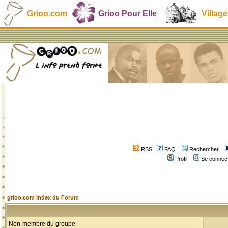
Grioo.com
Grioo Pour Elle
Village
RSS
FAQ
Rechercher
Profil
Se connect
grioo.com Index du Forum
Non-membre du groupe