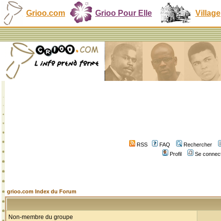
Grioo.com
Grioo Pour Elle
Village
RSS
FAQ
Rechercher
Profil
Se connect
grioo.com Index du Forum
Non-membre du groupe