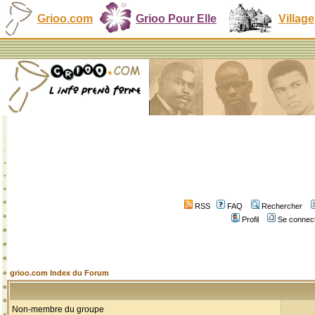
Grioo.com
Grioo Pour Elle
Village
RSS
FAQ
Rechercher
Profil
Se connect
grioo.com Index du Forum
Non-membre du groupe