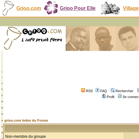
Grioo.com
Grioo Pour Elle
Village
RSS
FAQ
Rechercher
Profil
Se connect
grioo.com Index du Forum
Non-membre du groupe