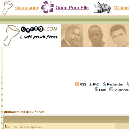
Grioo.com
Grioo Pour Elle
Village
RSS
FAQ
Rechercher
Profil
Se connect
grioo.com Index du Forum
Non-membre du groupe