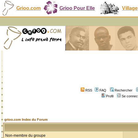
Grioo.com
Grioo Pour Elle
Village
RSS
FAQ
Rechercher
Profil
Se connect
grioo.com Index du Forum
Non-membre du groupe