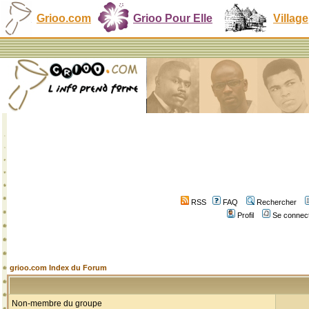
Grioo.com
Grioo Pour Elle
Village
RSS
FAQ
Rechercher
Profil
Se connect
grioo.com Index du Forum
Non-membre du groupe