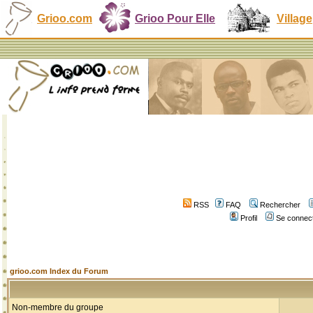
Grioo.com
Grioo Pour Elle
Village
RSS
FAQ
Rechercher
Profil
Se connect
grioo.com Index du Forum
Non-membre du groupe