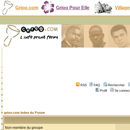
Grioo.com
Grioo Pour Elle
Village
RSS
FAQ
Rechercher
Profil
Se connect
grioo.com Index du Forum
Non-membre du groupe