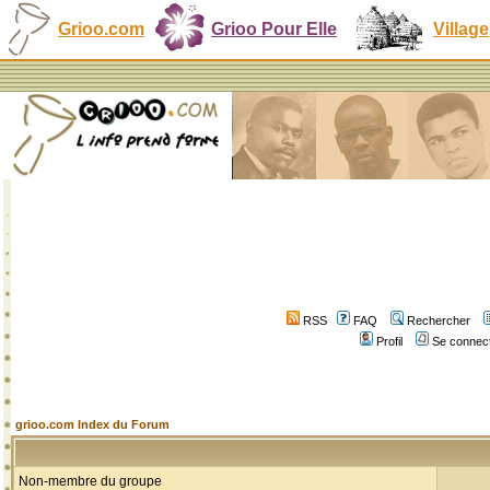
Grioo.com
Grioo Pour Elle
Village
RSS
FAQ
Rechercher
Profil
Se connect
grioo.com Index du Forum
Non-membre du groupe