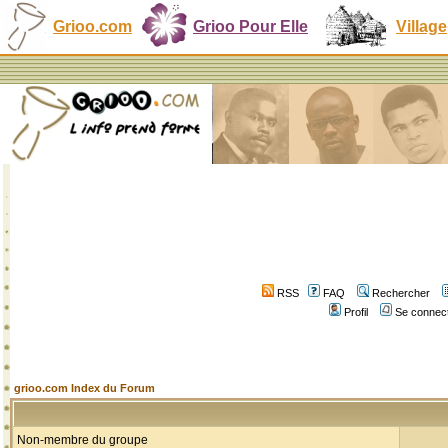
Grioo.com
Grioo Pour Elle
Village
RSS
FAQ
Rechercher
Profil
Se connect
grioo.com Index du Forum
Non-membre du groupe