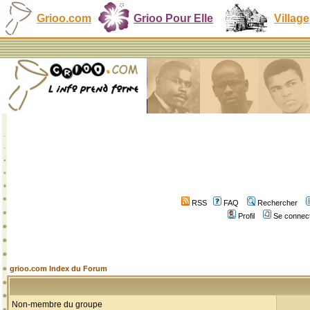
Grioo.com
Grioo Pour Elle
Village
RSS
FAQ
Rechercher
Profil
Se connect
grioo.com Index du Forum
Non-membre du groupe