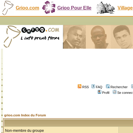
Grioo.com
Grioo Pour Elle
Village
RSS
FAQ
Rechercher
Profil
Se connect
grioo.com Index du Forum
Non-membre du groupe