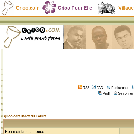
Grioo.com
Grioo Pour Elle
Village
RSS
FAQ
Rechercher
Profil
Se connect
grioo.com Index du Forum
Non-membre du groupe