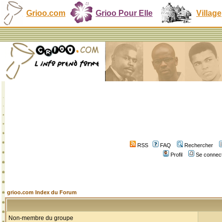
Grioo.com
Grioo Pour Elle
Village
RSS
FAQ
Rechercher
Profil
Se connect
grioo.com Index du Forum
Non-membre du groupe