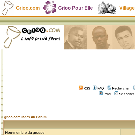
Grioo.com
Grioo Pour Elle
Village
RSS
FAQ
Rechercher
Profil
Se connect
grioo.com Index du Forum
Non-membre du groupe