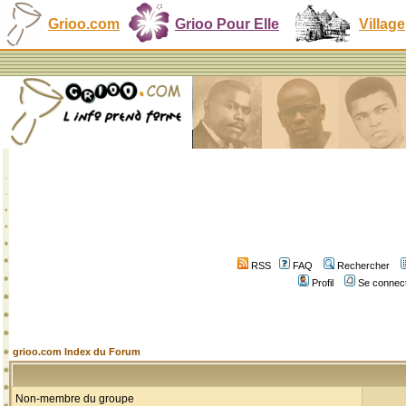
Grioo.com
Grioo Pour Elle
Village
RSS
FAQ
Rechercher
Profil
Se connect
grioo.com Index du Forum
Non-membre du groupe