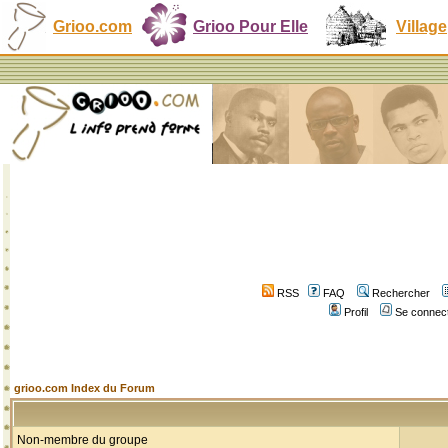
Grioo.com
Grioo Pour Elle
Village
RSS
FAQ
Rechercher
Profil
Se connect
grioo.com Index du Forum
Non-membre du groupe