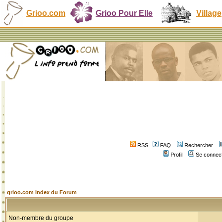
Grioo.com
Grioo Pour Elle
Village
RSS
FAQ
Rechercher
Profil
Se connect
grioo.com Index du Forum
Non-membre du groupe