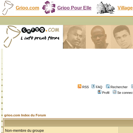
Grioo.com
Grioo Pour Elle
Village
RSS
FAQ
Rechercher
Profil
Se connect
grioo.com Index du Forum
Non-membre du groupe