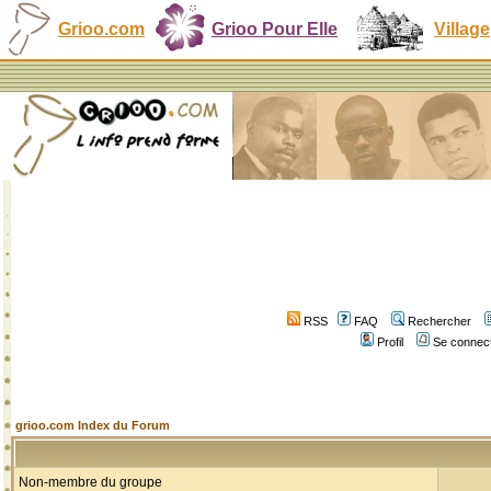
Grioo.com
Grioo Pour Elle
Village
RSS
FAQ
Rechercher
Profil
Se connect
grioo.com Index du Forum
Non-membre du groupe