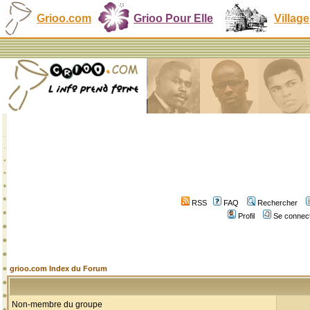
Grioo.com
Grioo Pour Elle
Village
RSS
FAQ
Rechercher
Profil
Se connect
grioo.com Index du Forum
Non-membre du groupe