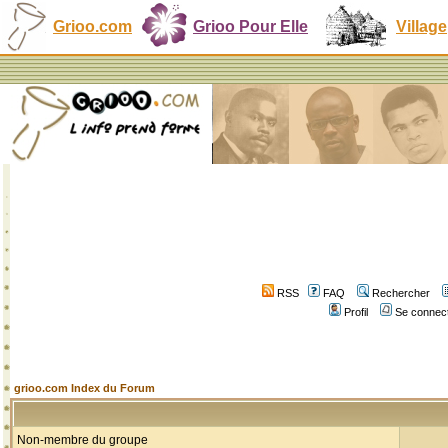
Grioo.com
Grioo Pour Elle
Village
RSS
FAQ
Rechercher
Profil
Se connect
grioo.com Index du Forum
Non-membre du groupe